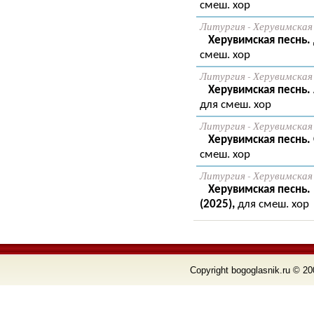
смеш. хор
Литургия - Херувимская
Херувимская песнь. 
смеш. хор
Литургия - Херувимская
Херувимская песнь. 
для смеш. хор
Литургия - Херувимская
Херувимская песнь.
смеш. хор
Литургия - Херувимская
Херувимская песнь.
(2025),
для смеш. хор
Copyright bogoglasnik.ru © 20