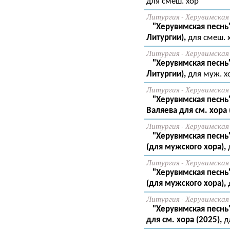
для смеш. хор
Литургия - Херувимская
"Херувимская песнь"
Литургии),
для смеш. 
Литургия - Херувимская
"Херувимская песнь"
Литургии),
для муж. х
Литургия - Херувимская
"Херувимская песнь
Валяева для см. хора 
Литургия - Херувимская
"Херувимская песнь
(для мужского хора),
Литургия - Херувимская
"Херувимская песнь
(для мужского хора),
Литургия - Херувимская
"Херувимская песнь
для см. хора (2025),
д