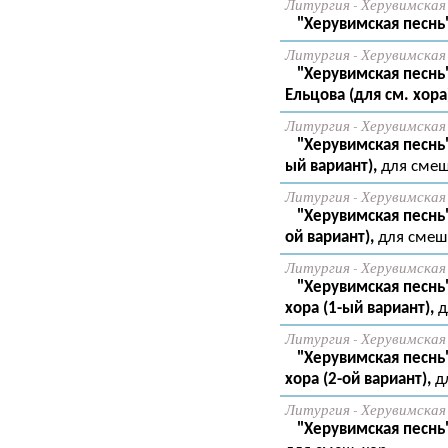
Литургия - Херувимская
"Херувимская песнь"
Литургия - Херувимская
"Херувимская песнь"
Ельцова (для см. хора
Литургия - Херувимская
"Херувимская песнь" 
ый вариант),
для смеш
Литургия - Херувимская
"Херувимская песнь" 
ой вариант),
для смеш.
Литургия - Херувимская
"Херувимская песнь"
хора (1-ый вариант),
д
Литургия - Херувимская
"Херувимская песнь"
хора (2-ой вариант),
дл
Литургия - Херувимская
"Херувимская песнь"