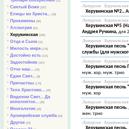
[11]
Литургия - Херувимская
Святый Боже
[267]
Херувимская №2., А
Елицы во Христа...
[30]
Литургия - Херувимская
Прокимены
[66]
Херувимская №5 (На
Аллилуия
[61]
Андрея Ручкина,
для 2
Херувимская
[265]
Литургия - Херувимская
Отца и Сына
[11]
Херувимская песнь "
Милость мира
[179]
службы (для мужского
Достойно есть
[121]
Литургия - Херувимская
Задостойник
[167]
Херувимская песнь Г
Отче наш...
[19]
муж. хор, муж. трио
Един Свят...
[8]
Литургия - Херувимская
Причастны
[173]
Херувимская песнь "
Тело Христово...
[45]
муж. хор
Видехом Свет... Да
исполнятся...
Литургия - Херувимская
[26]
Херувимская песнь. 
Многолетие
[26]
жен. трио
Архиерейская служба
[63]
Другое
Литургия - Херувимская
[25]
Херувимская песнь. 