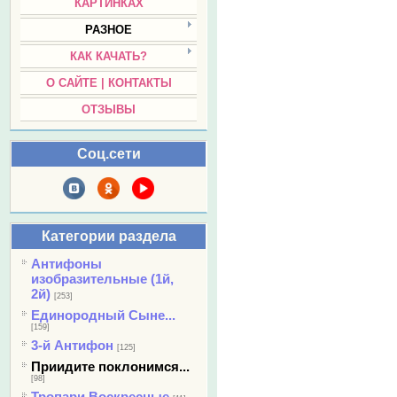
КАРТИНКАХ
РАЗНОЕ
КАК КАЧАТЬ?
О САЙТЕ | КОНТАКТЫ
ОТЗЫВЫ
Соц.сети
Категории раздела
Антифоны
изобразительные (1й,
2й)
[253]
Единородный Сыне...
[159]
3-й Антифон
[125]
Приидите поклонимся...
[98]
Тропари Воскресные