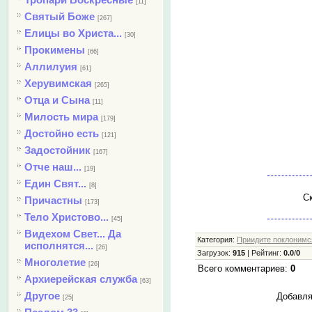
[11]
Святый Боже
[267]
Елицы во Христа...
[30]
Прокимены
[66]
Аллилуия
[61]
Херувимская
[265]
Отца и Сына
[11]
Милость мира
[179]
Достойно есть
[121]
Задостойник
[167]
Отче наш...
[19]
Един Свят...
[8]
Ск
Причастны
[173]
Тело Христово...
[45]
Видехом Свет... Да
Категория
:
Приидите поклонимся
исполнятся...
[26]
Загрузок
:
915
|
Рейтинг
:
0.0
/
0
Многолетие
[26]
Всего комментариев
:
0
Архиерейская служба
[63]
Другое
Добавля
[25]