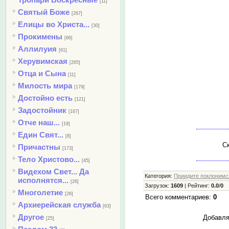
[11]
Святый Боже
[267]
Елицы во Христа...
[30]
Прокимены
[66]
Аллилуия
[61]
Херувимская
[265]
Отца и Сына
[11]
Милость мира
[179]
Достойно есть
[121]
Задостойник
[167]
Отче наш...
[19]
Един Свят...
[8]
Ск
Причастны
[173]
Тело Христово...
[45]
Видехом Свет... Да
Категория
:
Приидите поклонимся
исполнятся...
[26]
Загрузок
:
1609
|
Рейтинг
:
0.0
/
0
Многолетие
[26]
Всего комментариев
:
0
Архиерейская служба
[63]
Другое
Добавля
[25]