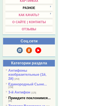
КАРТИНКАХ
РАЗНОЕ
КАК КАЧАТЬ?
О САЙТЕ | КОНТАКТЫ
ОТЗЫВЫ
Соц.сети
Категории раздела
Антифоны
изобразительные (1й,
2й)
[253]
Единородный Сыне...
[159]
3-й Антифон
[125]
Приидите поклонимся...
[98]
Тропари Воскресные