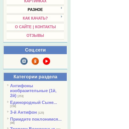
КАРТИНКАХ
РАЗНОЕ
КАК КАЧАТЬ?
О САЙТЕ | КОНТАКТЫ
ОТЗЫВЫ
Соц.сети
Категории раздела
Антифоны
изобразительные (1й,
2й)
[253]
Единородный Сыне...
[159]
3-й Антифон
[125]
Приидите поклонимся...
[98]
Тропари Воскресные