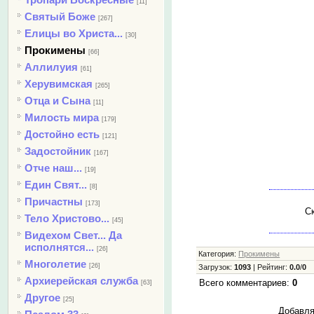
[11]
Святый Боже
[267]
Елицы во Христа...
[30]
Прокимены
[66]
Аллилуия
[61]
Херувимская
[265]
Отца и Сына
[11]
Милость мира
[179]
Достойно есть
[121]
Задостойник
[167]
Отче наш...
[19]
Един Свят...
[8]
Причастны
[173]
Ск
Тело Христово...
[45]
Видехом Свет... Да
исполнятся...
[26]
Категория
:
Прокимены
Многолетие
[26]
Загрузок
:
1093
|
Рейтинг
:
0.0
/
0
Архиерейская служба
Всего комментариев
:
0
[63]
Другое
[25]
Добавля