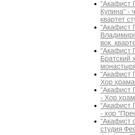
"Акафист 
Купина" - 
квартет с
"Акафист 
Владимирск
вок. кварт
"Акафист 
Братский 
монастыр
"Акафист П
Хор храма
"Акафист 
- Хор храм
"Акафист 
- хор "Пр
"Акафист 
студия Фе