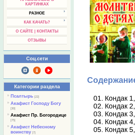
КАРТИНКАХ
РАЗНОЕ
КАК КАЧАТЬ?
О САЙТЕ | КОНТАКТЫ
ОТЗЫВЫ
Соц.сети
Содержани
Категории раздела
Псалтырь
01. Кондак 1
[22]
Акафист Господу Богу
02. Кондак 2
[30]
03. Кондак 3
Акафист Пр. Богородице
04. Кондак 4
[75]
Акафист Небесному
05. Кондак 5
воинству
[7]