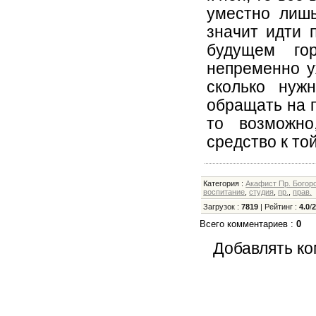
уместно лишь
значит идти 
будущем го
непременно у
сколько нуж
обращать на п
то возможно
средство к той
Категория
:
Акафист Пр. Богор
воспитание
,
студия
,
пр.
,
прав.
Загрузок
:
7819
|
Рейтинг
:
4.0
/
Всего комментариев
:
0
Добавлять ко