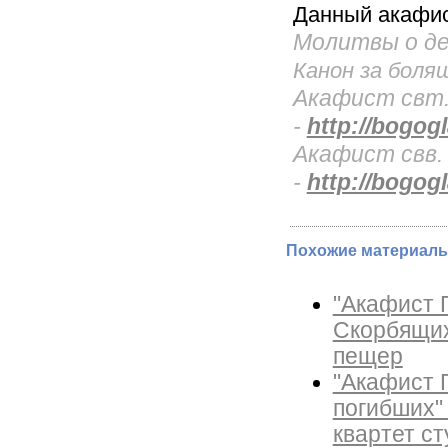
Данный акафист
Молитвы о де
Канон за боля
Акафист свт
-
http://bogogl
Акафист свв. 
-
http://bogogl
Похожие материалы
"Акафист 
Скорбящих
пещер
"Акафист 
погибших" 
квартет с