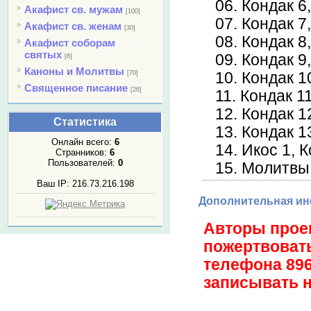
06. Кондак 6
Акафист св. мужам
[100]
07. Кондак 7
Акафист св. женам
[30]
08. Кондак 8
Акафист соборам
святых
09. Кондак 9
[6]
Каноны и Молитвы
[70]
10. Кондак 1
Священное писание
[26]
11. Кондак 1
12. Кондак 1
Статистика
13. Кондак 1
Онлайн всего:
6
14. Икос 1, 
Странников:
6
Пользователей:
0
15. Молитвы
Ваш IP: 216.73.216.198
Дополнительная и
Авторы проек
пожертвовать
телефона 89
записывать 