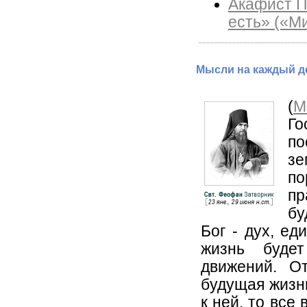
Акафист П
есть» («М
Мысли на каждый де
(
М
Го
по
зе
по
пр
бу
Бог - дух, ед
жизнь буде
движений. О
будущая жизнь
к ней, то все