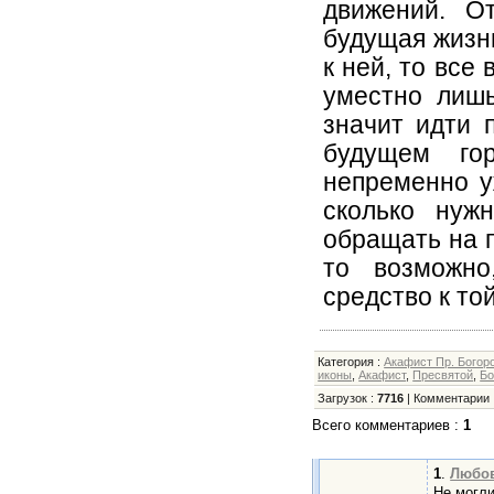
движений. О
будущая жизнь
к ней, то все
уместно лишь
значит идти 
будущем го
непременно у
сколько нуж
обращать на п
то возможно
средство к той
Категория
:
Акафист Пр. Богор
иконы
,
Акафист
,
Пресвятой
,
Бо
Загрузок
:
7716
|
Комментарии
Всего комментариев
:
1
1
.
Любо
Не могл