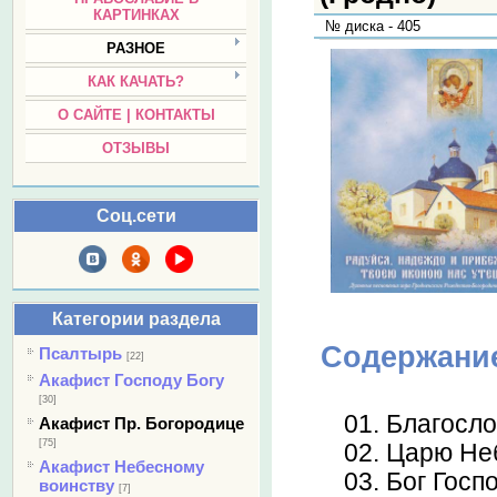
КАРТИНКАХ
№ диска - 405
РАЗНОЕ
КАК КАЧАТЬ?
О САЙТЕ | КОНТАКТЫ
ОТЗЫВЫ
Соц.сети
Категории раздела
Содержани
Псалтырь
[22]
Акафист Господу Богу
[30]
01. Благосл
Акафист Пр. Богородице
[75]
02. Царю Н
Акафист Небесному
03. Бог Госпо
воинству
[7]