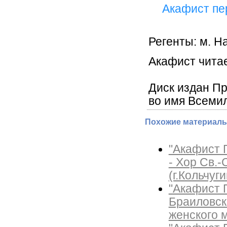
Акафист пе
Регенты: м. Н
Акафист читае
Диск издан П
во имя Всеми
Похожие материалы
"Акафист 
- Хор Св.
(г.Кольчуг
"Акафист 
Браиловск
женского 