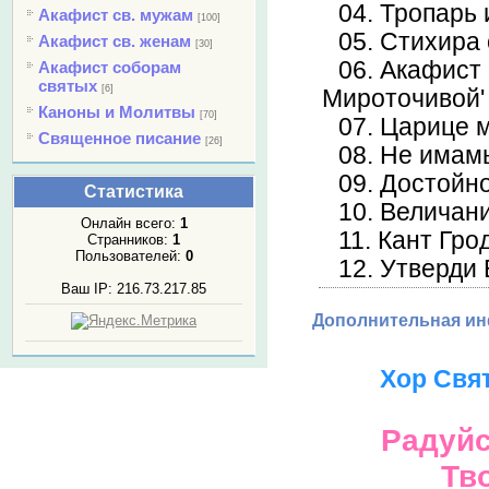
04. Тропарь
Акафист св. мужам
[100]
05. Стихира 
Акафист св. женам
[30]
06. Акафист
Акафист соборам
святых
[6]
Мироточивой'
Каноны и Молитвы
[70]
07. Царице 
Священное писание
[26]
08. Не имам
09. Достойн
Статистика
10. Величан
Онлайн всего:
1
11. Кант Гр
Странников:
1
Пользователей:
0
12. Утверди
Ваш IP: 216.73.217.85
Дополнительная и
Хор Свя
Радуйс
Тв