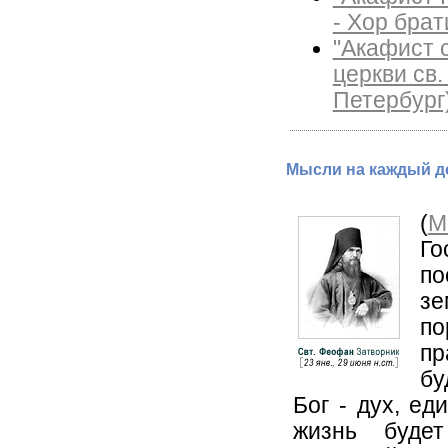
- Хор бра
"Акафист 
церкви св.
Петербург
Мысли на каждый де
(
М
Го
по
зе
по
пр
бу
Бог - дух, ед
жизнь буде