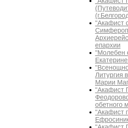
"Акафист 
(Путеводи
(г.Белгоро
"Акафист 
Симферопо
Архиерейс
епархии
"Молебен 
Екатерине
"Всенощно
Литургия 
Марии Маг
"Акафист 
Феодоровс
обетного м
"Акафист 
Ефросиние
"Акафист 