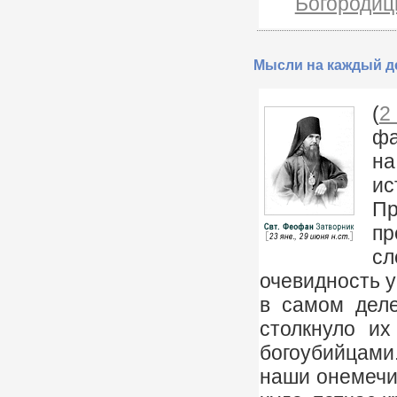
Богородиц
Мысли на каждый де
(
2
фа
на
ис
Пр
пр
сл
очевидность у
в самом деле
столкнуло их
богоубийцами.
наши онемечив