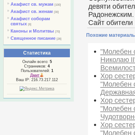
Акафист св. мужам
девяти обите
[100]
Акафист св. женам
[30]
Радонежским.
Акафист соборам
Сайт обители
святых
[6]
Каноны и Молитвы
[70]
Похожие материалы
Священное писание
[26]
"Молебен 
Статистика
Николаю II
Онлайн всего:
5
Всемилости
Странников:
4
Пользователей:
1
Хор сесте
Дмит
Ваш IP: 216.73.217.112
"Молебен 
Державная
Хор сесте
"Молебен 
Чудотворн
Хор сесте
"Молебен 