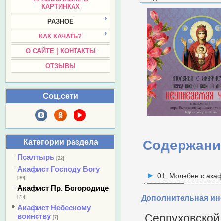
КАРТИНКАХ
РАЗНОЕ
КАК КАЧАТЬ?
О САЙТЕ | КОНТАКТЫ
ОТЗЫВЫ
Соц.сети
Категории раздела
Содержани
Псалтырь
[22]
Акафист Господу Богу
01. Молебен с ака
[30]
Акафист Пр. Богородице
Дополнительная и
[75]
Акафист Небесному
воинству
С
ерпуховской
[7]