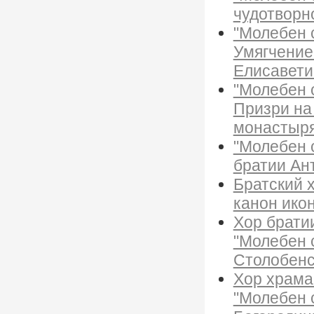
чудотворн
"Молебен 
Умягчение 
Елисавети
"Молебен 
Призри на
монастыр
"Молебен 
братии Ан
Братский 
канон икон
Хор брати
"Молебен 
Столобенс
Хор храма 
"Молебен 