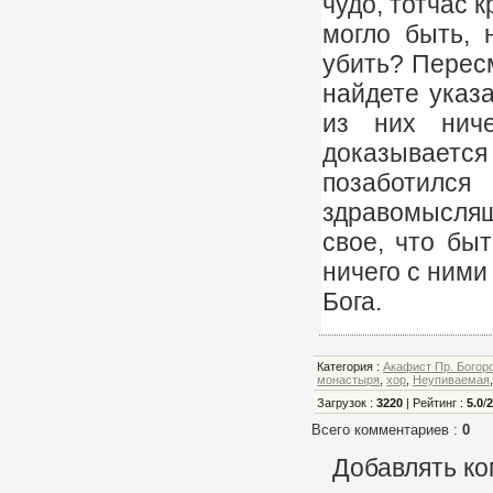
чудо, тотчас к
могло быть, 
убить? Пересм
найдете указа
из них ниче
доказывает
позаботил
здравомыслящи
свое, что бы
ничего с ними
Бога.
Категория
:
Акафист Пр. Богор
монастыря
,
хор
,
Неупиваемая
Загрузок
:
3220
|
Рейтинг
:
5.0
/
Всего комментариев
:
0
Добавлять ко