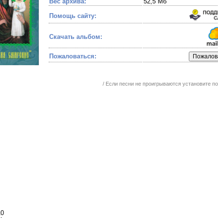
Вес архива:
52,5 Мб
Помощь сайту:
Скачать альбом:
Пожаловаться:
/ Если песни не проигрываются установите 
10