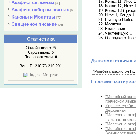
17. Конда 11, Икос 1
Акафист св. женам
[30]
18. Конда 12, Икос 
Акафист соборам святых
19. Конда 13 (трижд
[6]
20. Икос 1, Конда 1
Каноны и Молитвы
[70]
21. Высшую Небес
Священное писание
22. Молитва
[26]
23. Величание
24. Честнейшую...
25. О сладкого Твое
Статистика
Онлайн всего:
5
Странников:
5
Пользователей:
0
Дополнительная 
Ваш IP: 216.73.216.201
"Молебен с акафистом Пр. 
Похожие материа
"Молебный канон
греческом языке
Хор сестер Свя
Державная"
"Молебен с акаф
Елисаветинского
"Молебен с акаф
"Молебен с акаф
Всемилостивого 