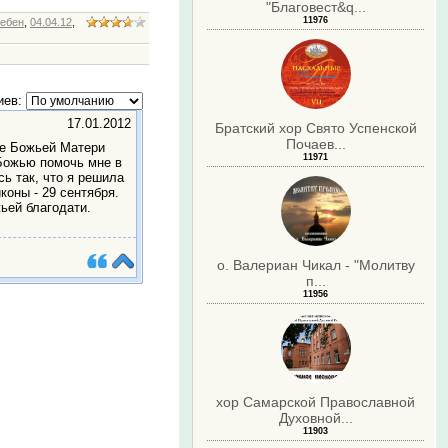
"Благовест&q...
11976
ебен
,
04.04.12
,
иев:
17.01.2012
Братский хор Свято Успенской
Почаев...
не Божьей Матери
11971
Божью помочь мне в
сь так, что я решила
коны - 29 сентября.
ьей благодати.
о. Валериан Чикал - "Молитву
п...
11956
.
хор Самарской Православной
Духовной...
11903