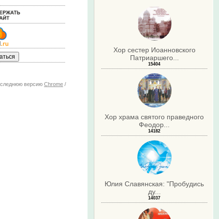
Хор сестер Иоанновского
Патриаршего...
15404
последнюю версию
Chrome
/
Хор храма святого праведного
Феодор...
14182
Юлия Славянская: "Пробудись
ду...
14037