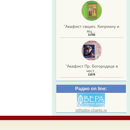
"Акафист свщмч. Киприану и
мц....
11765
"Акафист Пр. Богородице в
чест...
11676
Радио on line:
orthodox-chants.ru