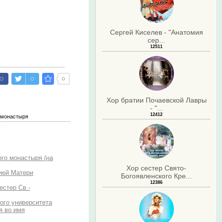
Сергей Киселев - "Анатомия
сер...
12511
Хор братии Почаевской Лавры
- "...
12412
а монастыря
го монастыря (на
Хор сестер Свято-
ией Матери
Богоявленского Кре...
12386
естер Св.-
ого университета
я во имя