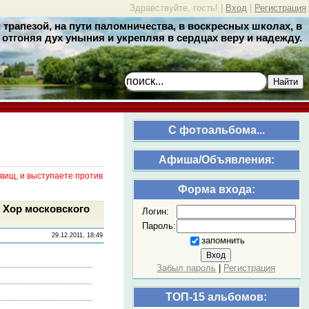
Здравствуйте, гость! |
Вход
|
Регистрация
трапезой, на пути паломничества, в воскресных школах, в
отгоняя дух уныния и укрепляя в сердцах веру и надежду.
Найти
C фотоальбома...
Афиша/Объявления:
вищ, и выступаете против
Форма входа:
- Хор московского
Логин:
Пароль:
29.12.2011, 18:49
запомнить
Забыл пароль
|
Регистрация
ТОП-15 альбомов: