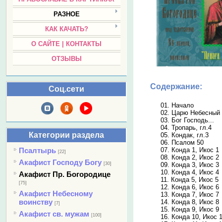
РАЗНОЕ
КАК КАЧАТЬ?
О САЙТЕ | КОНТАКТЫ
ОТЗЫВЫ
Содержание:
Соц.сети
01. Начало
02. Царю Небесный
03. Бог Господь...
04. Тропарь, гл.4
Категории раздела
05. Кондак, гл.3
06. Псалом 50
Псалтырь
07. Конда 1, Икос 1
[22]
08. Конда 2, Икос 2
Акафист Господу Богу
[30]
09. Конда 3, Икос 3
10. Конда 4, Икос 4
Акафист Пр. Богородице
11. Конда 5, Икос 5
[75]
12. Конда 6, Икос 6
Акафист Небесному
13. Конда 7, Икос 7
воинству
14. Конда 8, Икос 8
[7]
15. Конда 9, Икос 9
Акафист св. мужам
[100]
16. Конда 10, Икос 