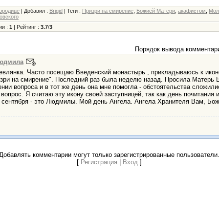
ородице
|
Добавил
:
Brigid
|
Теги
:
Призри на смирение
,
Божией Матери
,
акафистом
,
Мол
овского
ии
:
1
|
Рейтинг
:
3.7
/
3
Порядок вывода комментар
юдмила
евлянка. Часто посещаю Введенский монастырь , прикладываюсь к ико
зри на смирение". Последний раз была неделю назад. Просила Матерь 
нии вопроса и в тот же день она мне помогла - обстоятельства сложили
 вопрос. Я считаю эту икону своей заступницей, так как день почитания и
 сентября - это Людмилы. Мой день Ангела. Ангела Хранителя Вам, Бож
Добавлять комментарии могут только зарегистрированные пользователи
[
Регистрация
|
Вход
]