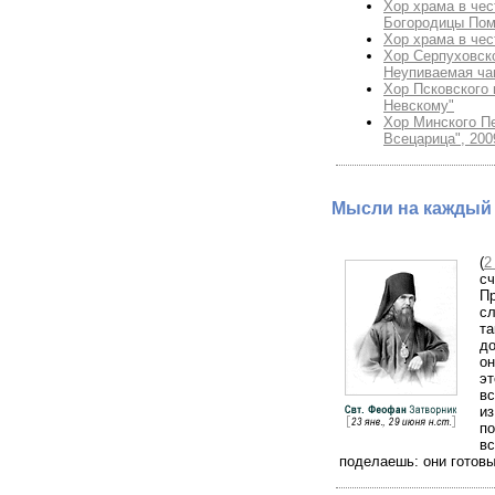
Хор храма в чес
Богородицы Пом
Хор храма в чес
Хор Серпуховск
Неупиваемая ча
Хор Псковского 
Невскому"
Хор Минского П
Всецарица", 200
Мысли на каждый 
(
2
с
Пр
сл
т
до
он
эт
вс
из
по
в
поделаешь: они готовы