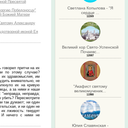
оной Пресвятой
Светлана Копылова - "Я
Георгию Победоносцу"
сердце ...
ой Божией Матери
12269
 Святому Александру
удотворной иконой Ея
Великий хор Свято-Успенской
Почаевс...
12087
ь говорил притчи на их
ни по этому случаю?
о их здравомыслия, им
судить внимательно, не
олкнуло их на кривую
"Акафист святому
емцы, а за ними и наши
великомученик...
: "неправда, неправда;
11980
то убить? Пересмотрите
ни так думают; ни один
гельская, и ни один не
 их лживость: твердят
 И ничего с ними не
Юлия Славянская -