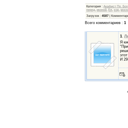
Категория
:
Акафист Пр. Бог
перед
,
иконой
,
Ея
,
хор
,
моск
Загрузок
:
4587
|
Комментар
Всего комментариев
:
1
1
.
Л
Я ки
"При
реше
этот
И 29