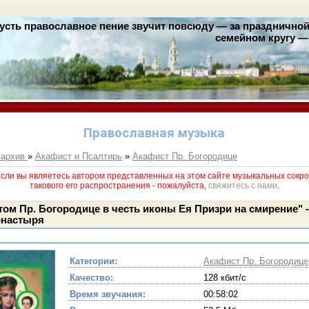
усть православное пение звучит повсюду — за праздничной 
семейном кругу — 
Православная музыка
 архив
»
Акафист и Псалтирь
»
Акафист Пр. Богородице
и вы являетесь автором представленных на этом сайте музыкальных сокро
такового его раcпространения - пожалуйста,
свяжитесь с нами
.
ом Пр. Богородице в честь иконы Ея Призри на смирение" 
онастыря
Категории:
Акафист Пр. Богородице
Качество:
128 кбит/с
Время звучания:
00:58:02