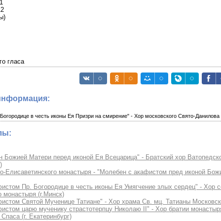
1
12
ы)
го гласа
информация:
Богородице в честь иконы Ея Призри на смирение" - Хор московского Свято-Данилов
лы:
 Божией Матери перед иконой Ея Всецарица" - Братский хор Ватопедско
)
то-Елисаветинского монастыря - "Молебен с акафистом пред иконой Бож
истом Пр. Богородице в честь иконы Ея Умягчение злых сердец" - Хор с
 монастыря (г.Минск)
истом Святой Мученице Татиане" - Хор храма Св. мц. Татианы Московск
истом царю мученику страстотерпцу Николаю II" - Хор братии монастыр
Спаса (г. Екатеринбург)