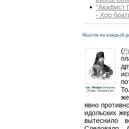
"Акафист 
- Хор бра
Мысли на каждый де
(
Р
пл
др
ис
по
То
же
явно противно
идольских жер
вытеснило в
Следовало 