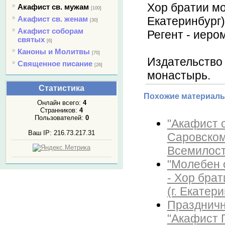
Хор братии мо
Акафист св. мужам
[100]
Акафист св. женам
Екатеринбург)
[30]
Акафист соборам
Регент - иеро
святых
[6]
Каноны и Молитвы
[70]
Издательство 
Священное писание
[26]
монастырь.
Статистика
Похожие материалы
Онлайн всего:
4
Странников:
4
Пользователей:
0
"Акафист 
Ваш IP: 216.73.217.31
Саровском
Всемилости
"Молебен 
- Хор бра
(г. Екатер
Праздничн
"Акафист 