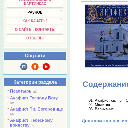
КАРТИНКАХ
РАЗНОЕ
КАК КАЧАТЬ?
О САЙТЕ | КОНТАКТЫ
ОТЗЫВЫ
Соц.сети
Категории раздела
Содержани
Псалтырь
[22]
Акафист Господу Богу
01. Акафист св. прп.
[30]
02. Молитва
Акафист Пр. Богородице
03. Величание
[75]
Акафист Небесному
Дополнительная и
воинству
[7]