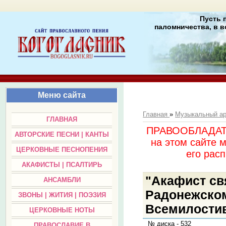
Пусть 
паломничества, в в
Меню сайта
Главная
»
Музыкальный а
ГЛАВНАЯ
ПРАВООБЛАДАТЕЛ
АВТОРСКИЕ ПЕСНИ | КАНТЫ
на этом сайте 
ЦЕРКОВНЫЕ ПЕСНОПЕНИЯ
его раc
АКАФИСТЫ | ПСАЛТИРЬ
"Акафист св
АНСАМБЛИ
Радонежском
ЗВОНЫ | ЖИТИЯ | ПОЭЗИЯ
Всемилостиво
ЦЕРКОВНЫЕ НОТЫ
№ диска - 532
ПРАВОСЛАВИЕ В