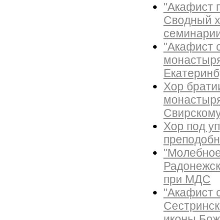
"Акафист 
Сводный х
семинари
"Акафист 
монастыря
Екатеринб
Хор брати
монастыря
Свирскому
Хор под у
преподобн
"Молебное
Радонежск
при МДС
"Акафист 
Сестринск
иконы Бож