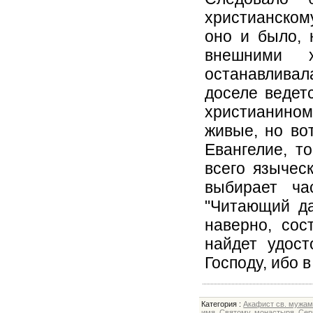
христианскому
оно и было, 
внешними 
останавливал
доселе ведет
христианином
живые, но во
Евангелие, т
всего языческ
выбирает ча
"Читающий да
наверно, сос
найдет удост
Господу, ибо 
Категория
:
Акафист св. мужа
имя
,
Святому
,
монастыря
,
Сер