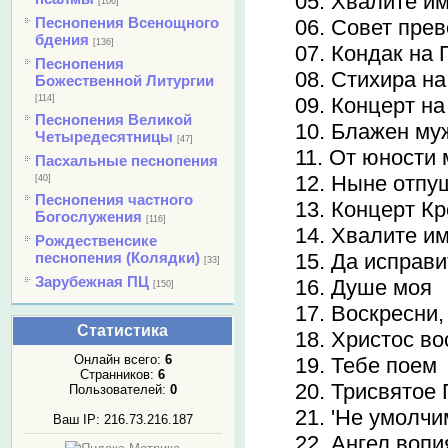
05. Хвалите и
[106]
Песнопения Всенощного
06. Совет пре
бдения
[136]
07. Кондак на 
Песнопения
08. Стихира н
Божественной Литургии
[114]
09. Концерт н
Песнопения Великой
10. Блажен му
Четыредесятницы
[47]
11. От юности
Пасхальные песнопения
12. Ныне отп
[40]
Песнопения частного
13. Концерт К
Богослужения
[116]
14. Хвалите и
Рождественсике
песнопения (Колядки)
15. Да исправ
[33]
Зарубежная ПЦ
16. Душе моя
[150]
17. Воскресни
Статистика
18. Христос во
Онлайн всего:
6
19. Тебе поем
Странников:
6
20. Трисвятое
Пользователей:
0
21. 'Не умолчи
Ваш IP: 216.73.216.187
22. Ангел воп