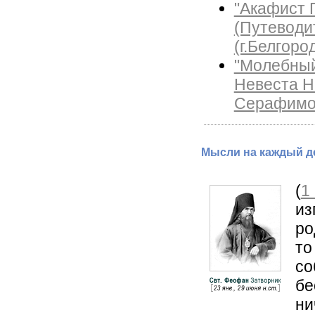
"Акафист 
(Путеводи
(г.Белгоро
"Молебный
Невеста Не
Серафимо
Мысли на каждый де
(
1
из
ро
то
со
бе
ни