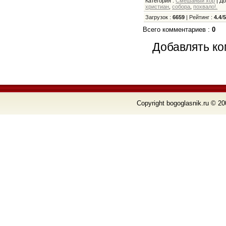
Категория
:
Смешаный хор
|
Д
христиан
,
собора
,
похвало!.
Загрузок
:
6659
|
Рейтинг
:
4.4
/
Всего комментариев
:
0
Добавлять ко
Copyright bogoglasnik.ru © 20