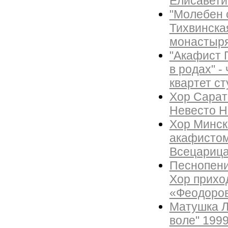
Елисавети
"Молебен 
Тихвинская
монастыря 
"Акафист 
в родах" -
квартет с
Хор Сарат
Невесто Н
Хор Минск
акафистом
Всецарица
Песнопени
Хор прихо
«Феодоро
Матушка Л
воле" 1999 