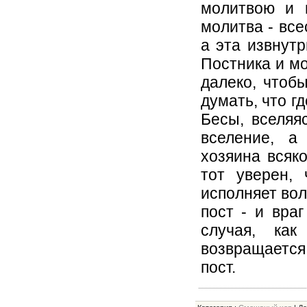
молитвою и п
молитва - все
а эта извнутр
Постника и мо
далеко, чтоб
думать, что г
Бесы, вселяя
вселение, а
хозяина всяко
тот уверен,
исполняет вол
пост - и вра
случая, как
возвращается
пост.