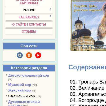
КАРТИНКАХ
РАЗНОЕ
КАК КАЧАТЬ?
О САЙТЕ | КОНТАКТЫ
ОТЗЫВЫ
Соц.сети
Содержани
Категории раздела
Детско-юношеский хор
[38]
01. Тропарь В
Мужской хор
[278]
02. Величание
Женский хор
[58]
03. Архангельс
Смешаный хор
[171]
04. Богородце 
Духовные стихи и
псалмы