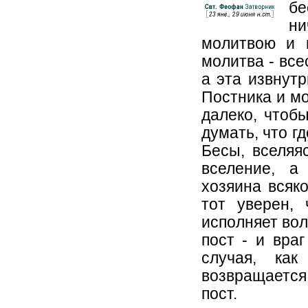
бе
ни
молитвою и п
молитва - все
а эта извнутр
Постника и мо
далеко, чтоб
думать, что г
Бесы, вселяя
вселение, а
хозяина всяко
тот уверен,
исполняет вол
пост - и вра
случая, как
возвращается
пост.