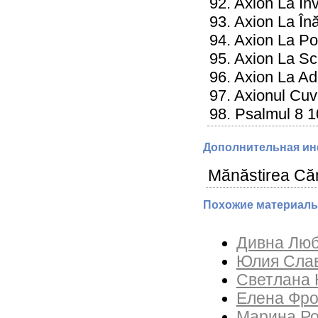
92. Axion La În
93. Axion La În
94. Axion La Po
95. Axion La S
96. Axion La Ad
97. Axionul Cu
98. Psalmul 8 1
Дополнительная и
Mănăstirea Căm
Похожие материалы
Дивна Люб
Юлия Слав
Светлана 
Елена Фрол
Марина Ро