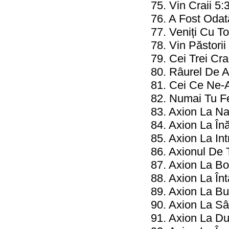
75. Vin Craii 5:
76. A Fost Odat
77. Veniți Cu To
78. Vin Păstori
79. Cei Trei Cra
80. Râurel De A
81. Cei Ce Ne-A
82. Numai Tu Fe
83. Axion La Na
84. Axion La Înă
85. Axion La Int
86. Axionul De 
87. Axion La Bo
88. Axion La Î
89. Axion La Bu
90. Axion La Sâ
91. Axion La Dum