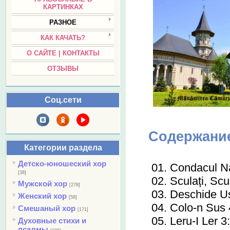
КАРТИНКАХ
РАЗНОЕ
КАК КАЧАТЬ?
О САЙТЕ | КОНТАКТЫ
ОТЗЫВЫ
Соц.сети
Содержани
Категории раздела
Детско-юношеский хор
01. Condacul Na
[38]
02. Sculați, Scul
Мужской хор
[278]
03. Deschide Uș
Женский хор
[58]
04. Colo-n Sus 
Смешаный хор
[171]
05. Leru-I Ler 3
Духовные стихи и
псалмы