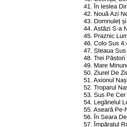
41. În Ieslea D
42. Nouă Azi Ne
43. Domnuleț ș
44. Astăzi S-a 
45. Praznic Lu
46. Colo Sus 4:
47. Steaua Sus
48. Trei Păstori
49. Mare Minun
50. Ziurel De Z
51. Axionul Naș
52. Troparul Na
53. Sus Pe Cer 
54. Legănelul Lu
55. Aseară Pe-
56. În Seara D
57. Împăratul R