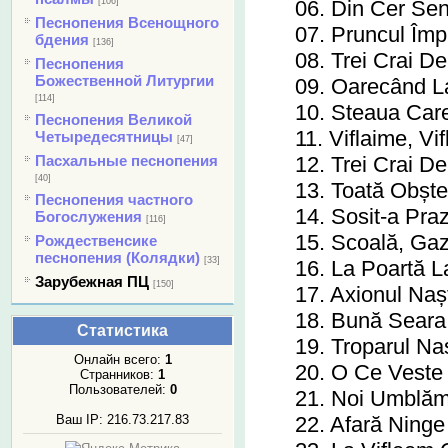
[106]
06. Din Cer Sen
Песнопения Всенощного
07. Pruncul Împ
бдения
[136]
08. Trei Crai De
Песнопения
Божественной Литургии
09. Oarecând La
[114]
10. Steaua Care
Песнопения Великой
11. Viflaime, Vi
Четыредесятницы
[47]
Пасхальные песнопения
12. Trei Crai De
[40]
13. Toată Obște
Песнопения частного
14. Sosit-a Praz
Богослужения
[116]
15. Scoală, Ga
Рождественсике
песнопения (Колядки)
[33]
16. La Poartă L
Зарубежная ПЦ
[150]
17. Axionul Naș
18. Bună Seara
Статистика
19. Troparul Na
Онлайн всего:
1
20. O Ce Veste
Странников:
1
Пользователей:
0
21. Noi Umblăm
Ваш IP: 216.73.217.83
22. Afară Ninge 