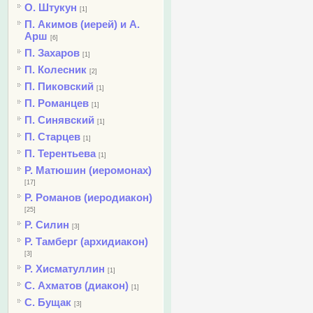
О. Штукун
[1]
П. Акимов (иерей) и А.
Арш
[6]
П. Захаров
[1]
П. Колесник
[2]
П. Пиковский
[1]
П. Романцев
[1]
П. Синявский
[1]
П. Старцев
[1]
П. Терентьева
[1]
Р. Матюшин (иеромонах)
[17]
Р. Романов (иеродиакон)
[25]
Р. Силин
[3]
Р. Тамберг (архидиакон)
[3]
Р. Хисматуллин
[1]
С. Ахматов (диакон)
[1]
С. Бущак
[3]