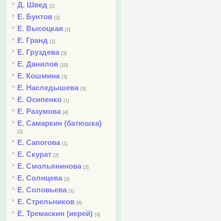
Д. Швед
[1]
Е. Бунтов
[2]
Е. Высоцкая
[1]
Е. Гранд
[1]
Е. Груздева
[3]
Е. Данилов
[10]
Е. Кошмина
[3]
Е. Наследышева
[3]
Е. Осипенко
[1]
Е. Разумова
[4]
Е. Самаркин (батюшка)
[2]
Е. Сапогова
[1]
Е. Скурат
[2]
Е. Смольянинова
[2]
Е. Солнцева
[2]
Е. Соловьева
[1]
Е. Стрельников
[6]
Е. Тремаскин (иерей)
[3]