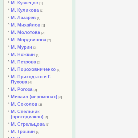
М. Кузнецов
[1]
М. Куликова
[1]
М. Лазарев
[1]
М. Михайлов
[1]
М. Молотова
[2]
М. Мордвинова
[2]
М. Мурин
[3]
М. Ножкин
[1]
М. Петрова
[2]
М. Пороховниченко
[1]
М. Приходько и Г.
Пухова
[4]
М. Рогоза
[3]
Мисаил (иеромонах)
[6]
М. Соколов
[2]
М. Спельник
(протодиакон)
[4]
М. Стрельцова
[3]
М. Трошин
[4]