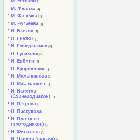
М. Устинов
[1]
М. Фаллах
[4]
М. Фишман
[1]
М. Чугреева
[1]
Н. Басков
[1]
Н. Гнатюк
[1]
Н. Гражданкина
[9]
Н. Гулакова
[3]
Н. Ерёмин
[9]
Н. Куприянова
[1]
Н. Малыванова
[1]
Н. Мастилович
[1]
Н. Налетов
(Схииеродиакон)
[1]
Н. Петрова
[4]
Н. Пискунова
[2]
Н. Платонов
(протодиакон)
[2]
Н. Филатова
[4]
Н. Червон (диакон)
[4]