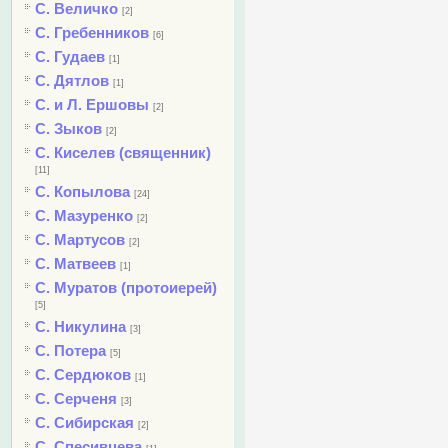
С. Величко
[2]
С. Гребенников
[6]
С. Гудаев
[1]
С. Дятлов
[1]
С. и Л. Ершовы
[2]
С. Зыков
[2]
С. Киселев (священник)
[11]
С. Копылова
[24]
С. Мазуренко
[2]
С. Мартусов
[2]
С. Матвеев
[1]
С. Муратов (протоиерей)
[5]
С. Никулина
[3]
С. Потера
[5]
С. Сердюков
[1]
С. Серченя
[3]
С. Сибирская
[2]
С. Спесивцева