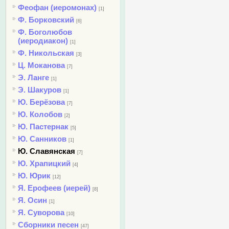
Феофан (иеромонах)
[1]
Ф. Борковский
[6]
Ф. Боголюбов
(иеродиакон)
[1]
Ф. Никольская
[3]
Ц. Моканова
[7]
Э. Ланге
[1]
Э. Шакуров
[1]
Ю. Берёзова
[7]
Ю. Колобов
[2]
Ю. Пастернак
[5]
Ю. Санников
[1]
Ю. Славянская
[7]
Ю. Храпицкий
[4]
Ю. Юрик
[12]
Я. Ерофеев (иерей)
[8]
Я. Осин
[1]
Я. Суворова
[10]
Сборники песен
[47]