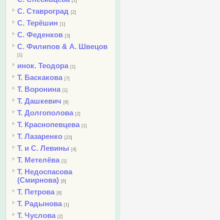
[1]
С. Ставроград
[2]
С. Терёшин
[1]
С. Феденков
[3]
С. Филипов & А. Швецов
[1]
инок. Теодора
[1]
Т. Баскакова
[7]
Т. Воронина
[1]
Т. Дашкевич
[6]
Т. Долгополова
[2]
Т. Краснопевцева
[1]
Т. Лазаренко
[23]
Т. и С. Левины
[4]
Т. Метелёва
[1]
Т. Недоспасова
(Смирнова)
[6]
Т. Петрова
[8]
Т. Радынова
[1]
Т. Чуслова
[2]