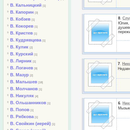
В. Кальницкий
[1]
В. Капорин
[3]
8
.
Слу
В. Кобзев
[1]
Юлия, 
В. Кокорев
[1]
душевн
пережи
В. Кристев
[1]
В. Кудрявцева
[1]
В. Кулик
[2]
В. Курский
[1]
В. Лирник
[1]
7
.
Ник
В. Логачев
Недавн
[9]
В. Мазур
[2]
В. Малышев
[18]
В. Молчанов
[1]
В. Никуляк
[4]
В. Ольшанников
6
.
Ник
[1]
Мызык
В. Попов
[1]
В. Рябкова
[1]
В. Свойкин (иерей)
[1]