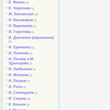
Е. Фокин
[8]
Е. Черепнин
[1]
Ж. Бичевская
[16]
И. Балакирев
[2]
И. Варапаева
[1]
И. Горелова
[1]
И. Дьяченко (иеромонах)
[8]
И. Еременко
[1]
И. Леонова
[2]
И. Литвак и М.
Удальцова
[2]
И. Любченко
[1]
И. Матвеев
[1]
И. Петров
[7]
И. Роса
[4]
И. Семендяев
[1]
И. Скорик
[9]
К. Качьян
[2]