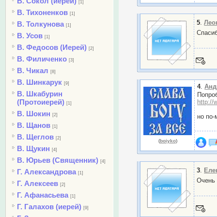
В. Сокол (иерей)
[1]
В. Тихоненков
[1]
5
.
Лео
В. Толкунова
[1]
Спаси
В. Усов
[1]
В. Федосов (Иерей)
[2]
В. Филиченко
[3]
В. Чикал
[8]
В. Шинкарук
[9]
4
.
Анд
В. Шкабурин
Попроб
(Протоиерей)
http:/
[1]
В. Шокин
[2]
но по-
В. Щанов
[1]
В. Щеглов
[2]
(
boiyko
)
В. Щукин
[4]
В. Юрьев (Священник)
[4]
3
.
Еле
Г. Александрова
[1]
Очень 
Г. Алексеев
[2]
Г. Афанасьева
[1]
Г. Галахов (иерей)
[9]