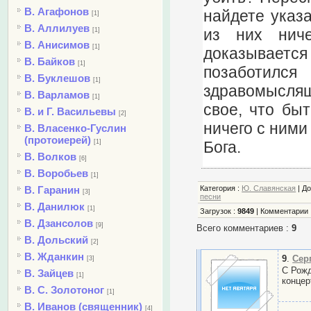
В. Агафонов
найдете указа
[1]
В. Аллилуев
из них ниче
[1]
В. Анисимов
[1]
доказывает
В. Байков
[1]
позаботил
В. Буклешов
[1]
здравомыслящи
В. Варламов
[1]
свое, что бы
В. и Г. Васильевы
[2]
ничего с ними
В. Власенко-Гуслин
(протоиерей)
Бога.
[1]
В. Волков
[6]
В. Воробьев
[1]
В. Гаранин
Категория
:
Ю. Славянская
|
Д
[3]
песни
В. Данилюк
[1]
Загрузок
:
9849
|
Комментарии
В. Дзансолов
[9]
Всего комментариев
:
9
В. Дольский
[2]
В. Жданкин
9
.
Сер
[3]
С Рожд
В. Зайцев
[1]
концер
В. С. Золотоног
[1]
В. Иванов (священник)
[4]