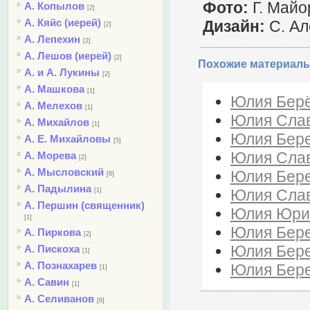
Фото:
Г. Майо
А. Копылов
[2]
А. Кяйс (иерей)
Дизайн:
C. Ал
[2]
А. Лепехин
[2]
А. Лешов (иерей)
[2]
Похожие материалы
А. и А. Лукины
[2]
А. Машкова
[1]
Юлия Берё
А. Мелехов
[1]
Юлия Слав
А. Михайлов
[1]
Юлия Бере
А. Е. Михайловы
[5]
Юлия Славя
А. Морева
[2]
А. Мысловский
Юлия Бере
[8]
А. Падылина
Юлия Слав
[1]
А. Першин (священник)
Юлия Юрик 
[1]
Юлия Бере
А. Пиркова
[2]
Юлия Бере
А. Пискоха
[1]
А. Познахарев
Юлия Бере
[1]
А. Савин
[1]
А. Селиванов
[6]