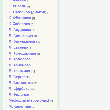
К. Макеев
[1]
К. Ривель
[1]
К. Степанов (диакон)
[1]
К. Фёдорова
[1]
К. Хабарова
[2]
Л. Андреева
[3]
Л. Анискович
[1]
Л. Басурманова
[2]
Л. Евсеева
[6]
Л. Колодяжная
[1]
Л. Колосова
[1]
Л. Кононова
[11]
Л. Кошмина
[14]
Л. Сергеева
[1]
Л. Соловьева
[3]
Л. Щербакова
[1]
Л. Эрденко
[1]
Мефодий (иеромонах)
[4]
М. Карелина
[1]