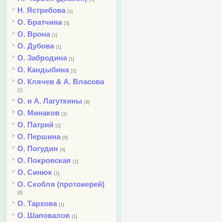
Н. Ястребова
[1]
О. Братчина
[3]
О. Врона
[1]
О. Дубова
[1]
О. Забродина
[1]
О. Кандыбина
[2]
О. Клячев & А. Власова
[1]
О. и А. Лагуткины
[6]
О. Минаков
[1]
О. Патрий
[2]
О. Першина
[5]
О. Погудин
[4]
О. Покровская
[1]
О. Синюк
[1]
О. Скобля (протоиерей)
[8]
О. Тархова
[1]
О. Шаповалов
[1]