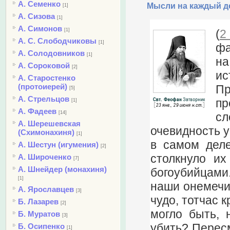
А. Семенко
Мысли на каждый де
[1]
А. Сизова
[1]
А. Симонов
(
2
[1]
А. С. Слободчиковы
[1]
фа
А. Солодовников
[1]
на
А. Сороковой
[2]
ис
А. Старостенко
(протоиерей)
Пр
[5]
А. Стрельцов
пр
[1]
А. Фадеев
[14]
сл
А. Шерешевская
очевидность у
(Схимонахиня)
[1]
в самом деле
А. Шестун (игумения)
[2]
столкнуло их
А. Широченко
[7]
А. Шнейдер (монахиня)
богоубийцами.
[1]
наши онемечив
А. Ярославцев
[3]
чудо, тотчас к
Б. Лазарев
[2]
могло быть, 
Б. Муратов
[3]
убить? Пересм
Б. Осипенко
[1]