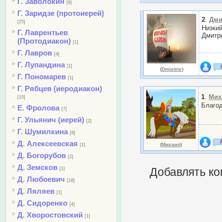
Г. Заволокин
[6]
Г. Заридзе (протоиерей)
2
.
Дми
[25]
Низкий
Г. Лаврентьев
Дмитр
(Протодиакон)
[1]
Г. Лавров
[4]
Г. Лупандина
[1]
(
Dmietrie
)
Г. Пономарев
[1]
Г. Рябцев (иеродиакон)
1
.
Мих
[15]
Благо
Е. Фролова
[7]
Г. Ульянич (иерей)
[2]
Г. Шумилкина
[8]
Д. Алексеевская
(
Михаил
)
[1]
Д. Богорубов
[2]
Д. Земсков
[1]
Добавлять ко
Д. Любоевич
[18]
Д. Ляляев
[1]
Д. Сидоренко
[4]
Д. Хворостовский
[1]