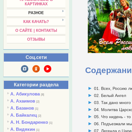
КАРТИНКАХ
РАЗНОЕ
КАК КАЧАТЬ?
О САЙТЕ | КОНТАКТЫ
ОТЗЫВЫ
Соц.сети
Содержани
Категории раздела
01. Всех, Россию
А. Абикулова
[8]
02. Белый Ангел
А. Ахаимов
[2]
03. Так дано много
А. Базанов
[1]
04. Молитва Царск
А. Байкалец
[2]
05. Что нидень - т
А. Н. Бондаренко
[1]
06. Подъезжали мы
А. Видякин
[1]
07. Легенда о Цар