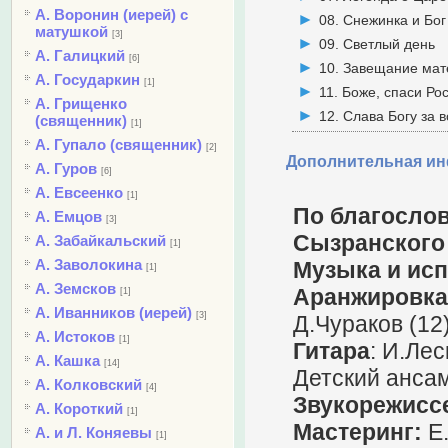
А. Воронин (иерей) с
08. Снежинка и Бог
матушкой
[3]
09. Светлый день
А. Галицкий
[6]
10. Завещание мат
А. Государкин
[1]
11. Боже, спаси Ро
А. Грищенко
12. Слава Богу за в
(священник)
[1]
А. Гупало (священник)
[2]
Дополнительная и
А. Гуров
[6]
А. Евсеенко
[1]
По благосло
А. Емцов
[3]
Сызранского
А. Забайкальский
[1]
А. Заволокина
Музыка и ис
[1]
А. Земсков
Аранжировка
[1]
А. Иванников (иерей)
[3]
Д.Чураков (12)
А. Истоков
[1]
Гитара
: И.Лес
А. Кашка
[14]
Детский ансам
А. Колковский
[4]
Звукорежисс
А. Короткий
[1]
Мастеринг:
Е.
А. и Л. Коняевы
[1]