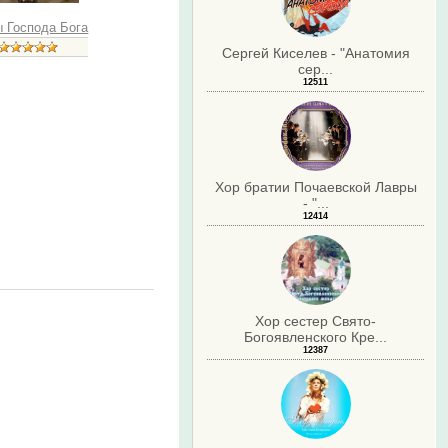
ы Господа Бога
Сергей Киселев - "Анатомия
сер...
12511
Хор братии Почаевской Лавры
- "...
12414
Хор сестер Свято-
Богоявленского Кре...
12387