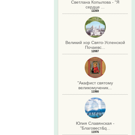
Светлана Копылова - "Я
сердце ...
12269
Великий хор Свято-Успенской
Почаевс...
12087
"Акафист святому
великомученик...
11980
Юлия Славянская -
"Благовест&q...
11976