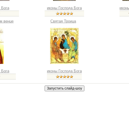
 Бога
иконы Господа Бога
икон
ом венце
Святая Троица
 Бога
иконы Господа Бога