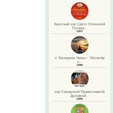
Братский хор Свято Успенской
Почаев...
11971
о. Валериан Чикал - "Молитву
п...
11956
хор Самарской Православной
Духовной...
11904