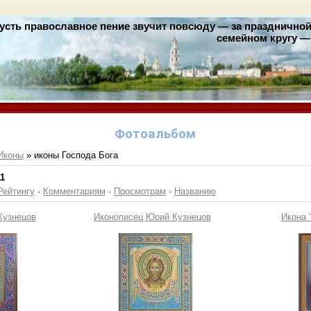
усть православное пение звучит повсюду — за праздничной 
семейном кругу — 
Фотоальбом
Иконы
» иконы Господа Бога
11
Рейтингу
·
Комментариям
·
Просмотрам
·
Названию
Кузнецов
Иконописец Юрий Кузнецов
Икона 