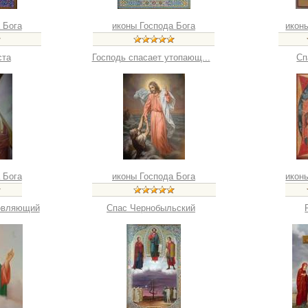
 Бога
иконы Господа Бога
икон
ста
Господь спасает утопающ...
Сп
 Бога
иконы Господа Бога
икон
овляющий
Спас Чернобыльский