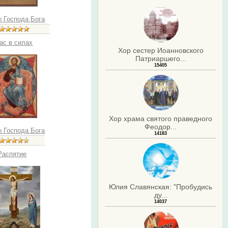
ы Господа Бога
ас в силах
Хор сестер Иоанновского
Патриаршего...
15405
Хор храма святого праведного
Феодор...
ы Господа Бога
14183
Распятие
Юлия Славянская: "Пробудись
ду...
14037