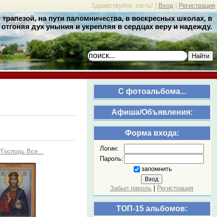
Здравствуйте, гость! |
Вход
|
Регистрация
трапезой, на пути паломничества, в воскресных школах, в
отгоняя дух уныния и укрепляя в сердцах веру и надежду.
Найти
C фотоальбома...
Афиша/Объявления:
Форма входа:
Логин:
"Господь Все...
Пароль:
запомнить
Забыл пароль
|
Регистрация
ТОП-15 альбомов: