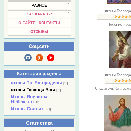
РАЗНОЕ
иконы Господа
КАК КАЧАТЬ?
О САЙТЕ | КОНТАКТЫ
Несение Кре
ОТЗЫВЫ
Соц.сети
Категории раздела
иконы Господа
иконы Пр. Богородицы
[31]
Спаситель благосл
иконы Господа Бога
[11]
Иконы Воинства
Небесного
[12]
Иконы Святых
[149]
Статистика