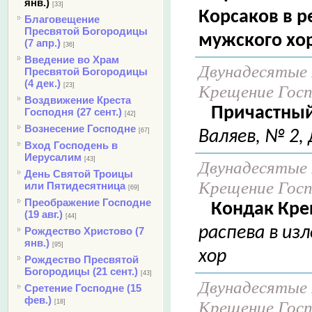
янв.)
[33]
Корсаков в р
Благовещение
Пресвятой Богородицы
мужского хор
(7 апр.)
[36]
Введение во Храм
Двунадесятые 
Пресвятой Богородицы
(4 дек.)
Крещение Госпо
[23]
Воздвижение Креста
Причастный
Господня (27 сент.)
[42]
Вознесение Господне
[67]
Валяев, № 2, 
Вход Господень в
Иерусалим
[43]
Двунадесятые 
День Святой Троицы
Крещение Госпо
или Пятидесятница
[69]
Преображение Господне
Кондак Кре
(19 авг.)
[44]
распева в из
Рождество Христово (7
янв.)
[95]
хор
Рождество Пресвятой
Богородицы (21 сент.)
[43]
Двунадесятые 
Сретение Господне (15
фев.)
Крещение Госпо
[18]