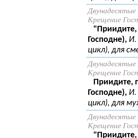
Двунадесятые 
Крещение Госпо
"Приидите,
Господне),
И.
цикл), для см
Двунадесятые 
Крещение Госпо
Приидите, 
Господне),
И.
цикл), для му
Двунадесятые 
Крещение Госпо
"Приидите,