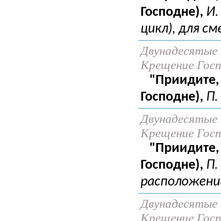
Господне),
И.
цикл), для см
Двунадесятые 
Крещение Госпо
"Приидите,
Господне),
П.
Двунадесятые 
Крещение Госпо
"Приидите,
Господне),
П.
расположении
Двунадесятые 
Крещение Госпо