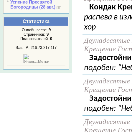
Успение Пресвятой
Кондак Кре
Богородицы (28 авг.)
[57]
распева в из
Статистика
хор
Онлайн всего:
9
Странников:
9
Двунадесятые 
Пользователей:
0
Крещение Госпо
Ваш IP: 216.73.217.117
Задостойни
подобен: "Не
Двунадесятые 
Крещение Госпо
Задостойни
подобен: "Не
Двунадесятые 
Крещение Госпо