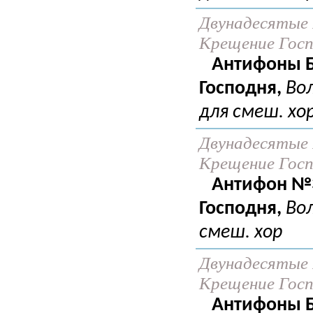
Двунадесятые 
Крещение Госпо
Антифоны Б
Господня,
Во
для смеш. хо
Двунадесятые 
Крещение Госпо
Антифон №3
Господня,
Во
смеш. хор
Двунадесятые 
Крещение Госпо
Антифоны Б