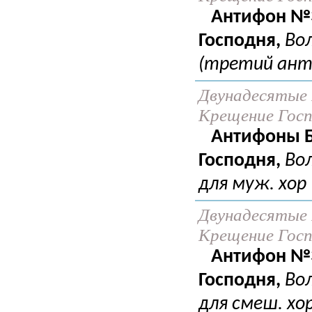
Антифон №3
Господня,
Во
(третий анти
Двунадесятые 
Крещение Госпо
Антифоны Б
Господня,
Во
для муж. хор
Двунадесятые 
Крещение Госпо
Антифон №3
Господня,
Во
для смеш. хо