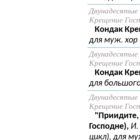
Двунадесятые 
Крещение Госпо
Кондак Кре
для муж. хор
Двунадесятые 
Крещение Госпо
Кондак Кре
для большого
Двунадесятые 
Крещение Госпо
"Приидите,
Господне),
И.
цикл), для му