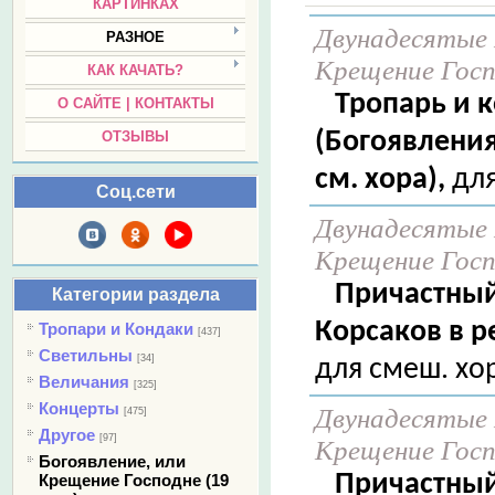
КАРТИНКАХ
Двунадесятые 
РАЗНОЕ
Крещение Госпо
КАК КАЧАТЬ?
Тропарь и 
О САЙТЕ | КОНТАКТЫ
(Богоявления
ОТЗЫВЫ
см. хора),
для
Соц.сети
Двунадесятые 
Крещение Госпо
Причастный
Категории раздела
Корсаков в р
Тропари и Кондаки
[437]
Светильны
[34]
для смеш. хо
Величания
[325]
Концерты
Двунадесятые 
[475]
Другое
[97]
Крещение Госпо
Богоявление, или
Причастный
Крещение Господне (19