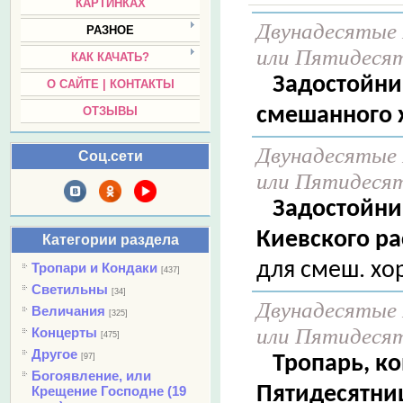
КАРТИНКАХ
Двунадесятые 
РАЗНОЕ
или Пятидеся
КАК КАЧАТЬ?
Задостойни
О САЙТЕ | КОНТАКТЫ
смешанного х
ОТЗЫВЫ
Двунадесятые 
Соц.сети
или Пятидеся
Задостойни
Киевского ра
Категории раздела
для смеш. хо
Тропари и Кондаки
[437]
Светильны
[34]
Двунадесятые 
Величания
[325]
или Пятидеся
Концерты
[475]
Другое
Тропарь, ко
[97]
Богоявление, или
Пятидесятни
Крещение Господне (19