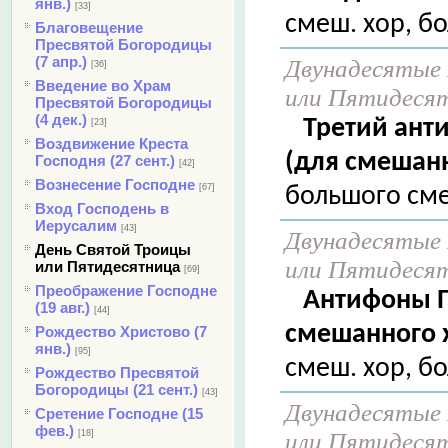
янв.)
[33]
смеш. хор, б
Благовещение
Пресвятой Богородицы
(7 апр.)
Двунадесятые 
[36]
Введение во Храм
или Пятидеся
Пресвятой Богородицы
(4 дек.)
Третий ант
[23]
Воздвижение Креста
(для смешанн
Господня (27 сент.)
[42]
Вознесение Господне
[67]
большого сме
Вход Господень в
Иерусалим
[43]
Двунадесятые 
День Святой Троицы
или Пятидеся
или Пятидесятница
[69]
Преображение Господне
Антифоны П
(19 авг.)
[44]
смешанного х
Рождество Христово (7
янв.)
[95]
смеш. хор, б
Рождество Пресвятой
Богородицы (21 сент.)
[43]
Двунадесятые 
Сретение Господне (15
фев.)
или Пятидеся
[18]