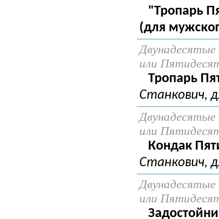
"Тропарь Пя
(для мужског
Двунадесятые 
или Пятидеся
Тропарь Пя
Станкович, д
Двунадесятые 
или Пятидеся
Кондак Пят
Станкович, д
Двунадесятые 
или Пятидеся
Задостойни