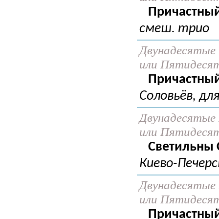
Причастный
смеш. трио
Двунадесятые 
или Пятидеся
Причастный 
Соловьёв, для
Двунадесятые 
или Пятидеся
Светильны 
Киево-Печерс
Двунадесятые 
или Пятидеся
Причастный