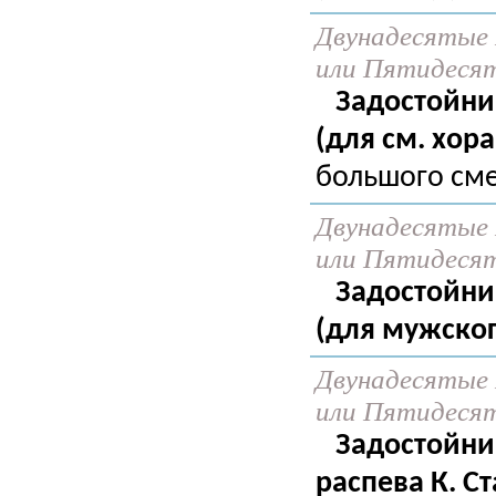
Двунадесятые 
или Пятидеся
Задостойни
(для см. хора
большого сме
Двунадесятые 
или Пятидеся
Задостойни
(для мужског
Двунадесятые 
или Пятидеся
Задостойни
распева К. С