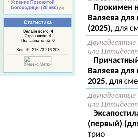
Успение Пресвятой
Прокимен н
Богородицы (28 авг.)
[57]
Валяева для
Статистика
(2025),
для см
Онлайн всего:
4
Странников:
4
Двунадесятые 
Пользователей:
0
или Пятидеся
Ваш IP: 216.73.216.203
Причастный 
Валяева для
2025,
для сме
Двунадесятые 
или Пятидеся
Эксапостил
(первый) (дл
трио