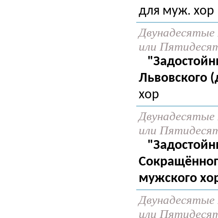
для муж. хор
Двунадесятые 
или Пятидеся
"Задостойни
Львовского (
хор
Двунадесятые 
или Пятидеся
"Задостойн
Сокращённог
мужского хор
Двунадесятые 
или Пятидеся