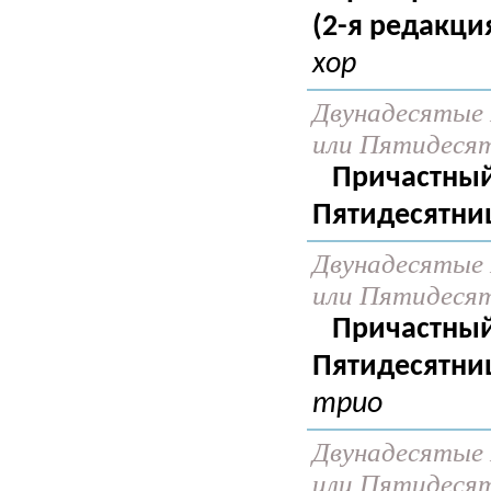
(2-я редакция
хор
Двунадесятые 
или Пятидеся
Причастный
Пятидесятни
Двунадесятые 
или Пятидеся
Причастный
Пятидесятни
трио
Двунадесятые 
или Пятидеся