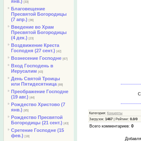
янв.)
[33]
Благовещение
Пресвятой Богородицы
(7 апр.)
[36]
Введение во Храм
Пресвятой Богородицы
(4 дек.)
[23]
Воздвижение Креста
Господня (27 сент.)
[42]
Вознесение Господне
[67]
Вход Господень в
Иерусалим
[43]
День Святой Троицы
или Пятидесятница
[69]
Преображение Господне
С
(19 авг.)
[44]
Рождество Христово (7
янв.)
[95]
Категория
:
Концерты
Рождество Пресвятой
Загрузок
:
1467
|
Рейтинг
:
0.0
/
0
Богородицы (21 сент.)
[43]
Всего комментариев
:
0
Сретение Господне (15
фев.)
[18]
Добавля