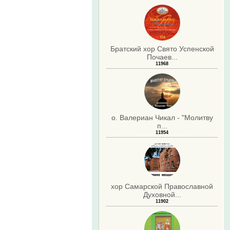
Братский хор Свято Успенской
Почаев...
11968
о. Валериан Чикал - "Молитву
п...
11954
хор Самарской Православной
Духовной...
11902