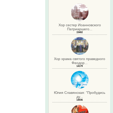
Хор сестер Иоанновского
Патриаршего...
15402
Хор храма святого праведного
Феодор...
14179
Юлия Славянская: "Пробудись
ду...
14036