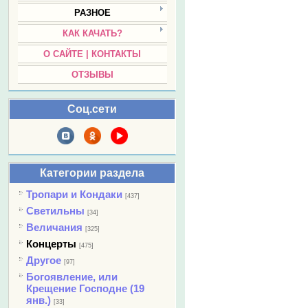
РАЗНОЕ
КАК КАЧАТЬ?
О САЙТЕ | КОНТАКТЫ
ОТЗЫВЫ
Соц.сети
Категории раздела
Тропари и Кондаки
[437]
Светильны
[34]
Величания
[325]
Концерты
[475]
Другое
[97]
Богоявление, или
Крещение Господне (19
янв.)
[33]