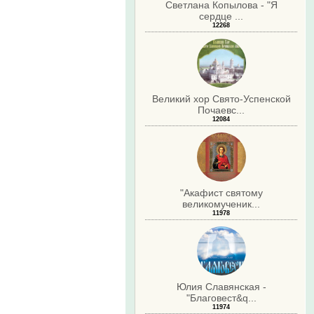
Светлана Копылова - "Я
сердце ...
.
12268
Великий хор Свято-Успенской
Почаевс...
12084
"Акафист святому
великомученик...
11978
Юлия Славянская -
"Благовест&q...
11974