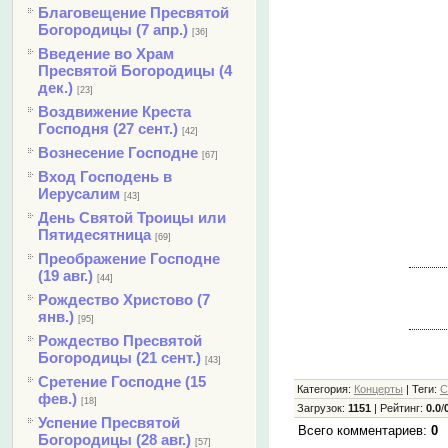
Благовещение Пресвятой
Богородицы (7 апр.)
[36]
Введение во Храм
Пресвятой Богородицы (4
дек.)
[23]
Воздвижение Креста
Господня (27 сент.)
[42]
Вознесение Господне
[67]
Вход Господень в
Иерусалим
[43]
День Святой Троицы или
Пятидесятница
[69]
Преображение Господне
(19 авг.)
[44]
Рождество Христово (7
янв.)
[95]
Рождество Пресвятой
Богородицы (21 сент.)
[43]
Сретение Господне (15
Категория
:
Концерты
|
Теги
:
С
фев.)
[18]
Загрузок
:
1151
|
Рейтинг
:
0.0
/
Успение Пресвятой
Всего комментариев
:
0
Богородицы (28 авг.)
[57]