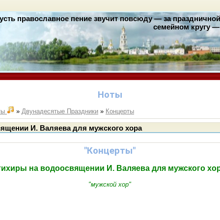
усть православное пение звучит повсюду — за праздничной 
семейном кругу — 
Ноты
ты
»
Двунадесятые Праздники
»
Концерты
ящении И. Валяева для мужского хора
"Концерты"
тихиры на водоосвящении И. Валяева для мужского хор
"мужской хор"