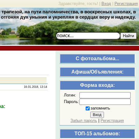
Здравствуйте, гость! |
Вход
|
Регистрация
трапезой, на пути паломничества, в воскресных школах, в
отгоняя дух уныния и укрепляя в сердцах веру и надежду.
Найти
C фотоальбома...
Афиша/Объявления:
Форма входа:
16.01.2018, 13:14
Логин:
Пароль:
а:
запомнить
Забыл пароль
|
Регистрация
ТОП-15 альбомов: