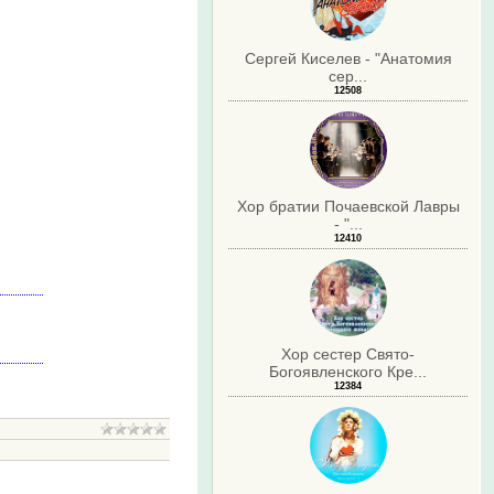
Сергей Киселев - "Анатомия
сер...
12508
Хор братии Почаевской Лавры
- "...
12410
Хор сестер Свято-
Богоявленского Кре...
12384