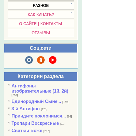
РАЗНОЕ
КАК КАЧАТЬ?
О САЙТЕ | КОНТАКТЫ
ОТЗЫВЫ
Соц.сети
Категории раздела
Антифоны
изобразительные (1й, 2й)
[253]
Единородный Сыне...
[159]
3-й Антифон
[125]
Приидите поклонимся...
[98]
Тропари Воскресные
[11]
Святый Боже
[267]