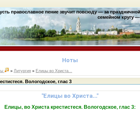
усть православное пение звучит повсюду — за праздничной 
семейном кругу — 
Ноты
ты
»
Литургия
»
Елицы во Христа...
естистеся. Вологодское, глас 3
"Елицы во Христа..."
Елицы, во Христа крестистеся. Вологодское, глас 3: