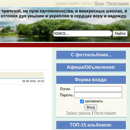
Здравствуйте, гость! |
Вход
|
Регистрация
трапезой, на пути паломничества, в воскресных школах, в
отгоняя дух уныния и укрепляя в сердцах веру и надежду.
Найти
C фотоальбома...
Афиша/Объявления:
Форма входа:
06.06.2016, 23:10
Логин:
Пароль:
запомнить
Забыл пароль
|
Регистрация
ТОП-15 альбомов: