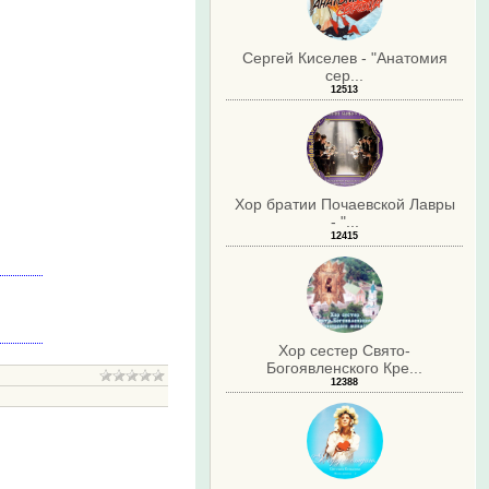
Сергей Киселев - "Анатомия
сер...
12513
Хор братии Почаевской Лавры
- "...
12415
Хор сестер Свято-
Богоявленского Кре...
12388
.