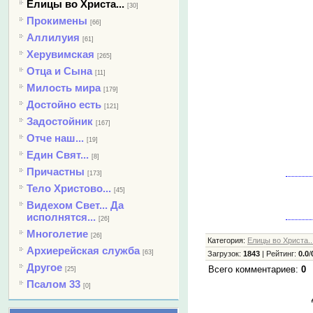
Елицы во Христа...
[30]
Прокимены
[66]
Аллилуия
[61]
Херувимская
[265]
Отца и Сына
[11]
Милость мира
[179]
Достойно есть
[121]
Задостойник
[167]
Отче наш...
[19]
Един Свят...
[8]
Причастны
[173]
Тело Христово...
[45]
Видехом Свет... Да
исполнятся...
[26]
Многолетие
[26]
Категория
:
Елицы во Христа..
Архиерейская служба
[63]
Загрузок
:
1843
|
Рейтинг
:
0.0
/
Другое
Всего комментариев
:
0
[25]
Псалом 33
[0]