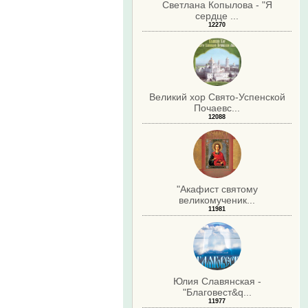
Светлана Копылова - "Я
сердце ...
12270
Великий хор Свято-Успенской
Почаевс...
12088
"Акафист святому
великомученик...
11981
Юлия Славянская -
"Благовест&q...
11977