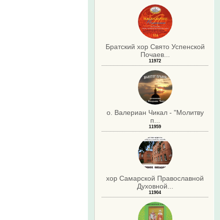
Братский хор Свято Успенской
Почаев...
11972
о. Валериан Чикал - "Молитву
п...
11959
хор Самарской Православной
Духовной...
11904