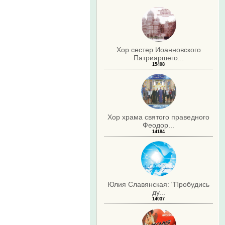
Хор сестер Иоанновского
Патриаршего...
15408
Хор храма святого праведного
Феодор...
14184
Юлия Славянская: "Пробудись
ду...
14037