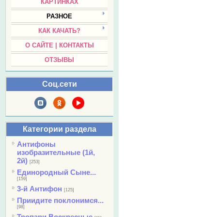
КАРТИНКАХ
РАЗНОЕ
КАК КАЧАТЬ?
О САЙТЕ | КОНТАКТЫ
ОТЗЫВЫ
Соц.сети
Категории раздела
Антифоны
изобразительные (1й,
2й)
[253]
Единородный Сыне...
[159]
3-й Антифон
[125]
Приидите поклонимся...
[98]
Тропари Воскресные