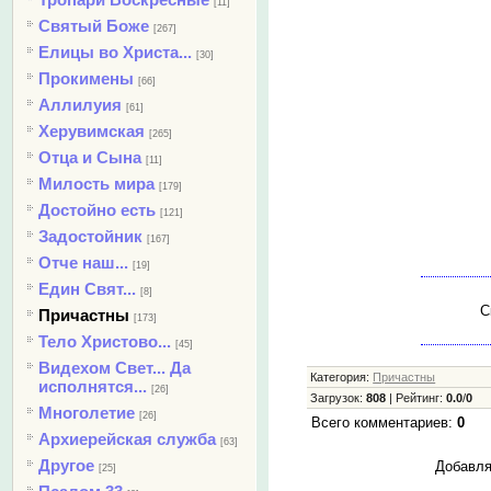
[11]
Святый Боже
[267]
Елицы во Христа...
[30]
Прокимены
[66]
Аллилуия
[61]
Херувимская
[265]
Отца и Сына
[11]
Милость мира
[179]
Достойно есть
[121]
Задостойник
[167]
Отче наш...
[19]
Един Свят...
[8]
С
Причастны
[173]
Тело Христово...
[45]
Видехом Свет... Да
Категория
:
Причастны
исполнятся...
[26]
Загрузок
:
808
|
Рейтинг
:
0.0
/
0
Многолетие
[26]
Всего комментариев
:
0
Архиерейская служба
[63]
Другое
Добавля
[25]