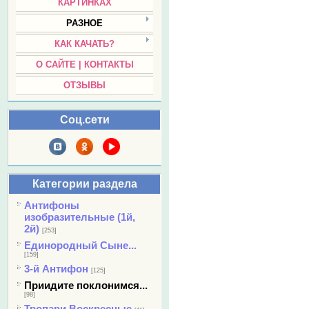
КАРТИНКАХ
РАЗНОЕ
КАК КАЧАТЬ?
О САЙТЕ | КОНТАКТЫ
ОТЗЫВЫ
Соц.сети
Категории раздела
Антифоны
изобразительные (1й,
2й)
[253]
Единородный Сыне...
[159]
3-й Антифон
[125]
Приидите поклонимся...
[98]
Тропари Воскресные