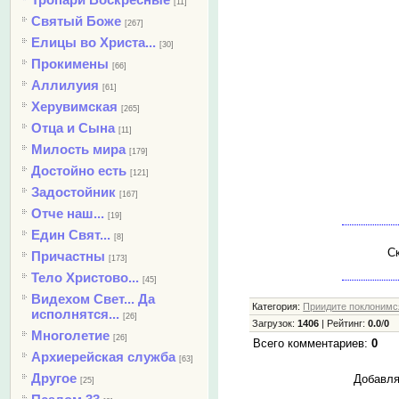
[11]
Святый Боже
[267]
Елицы во Христа...
[30]
Прокимены
[66]
Аллилуия
[61]
Херувимская
[265]
Отца и Сына
[11]
Милость мира
[179]
Достойно есть
[121]
Задостойник
[167]
Отче наш...
[19]
Един Свят...
[8]
Ск
Причастны
[173]
Тело Христово...
[45]
Видехом Свет... Да
Категория
:
Приидите поклонимся
исполнятся...
[26]
Загрузок
:
1406
|
Рейтинг
:
0.0
/
0
Многолетие
[26]
Всего комментариев
:
0
Архиерейская служба
[63]
Другое
Добавля
[25]