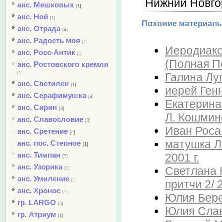
Нижний Новго
анс. Мешковых
[1]
анс. Ной
[1]
Похожие материалы
анс. Отрада
[4]
анс. Радость моя
[1]
Иеродиако
анс. Росс-Антик
[1]
(Полная П
анс. Ростовского кремля
[1]
Галина Лу
анс. Светилен
[1]
иерей Генн
анс. Серафимушка
[4]
Екатерина
анс. Сирин
[8]
Л. Кошмин
анс. Славословие
[3]
Иван Роса 
анс. Сретение
[4]
матушка Л
анс. пос. Степное
[1]
анс. Тимпан
2001 г.
[7]
анс. Узорика
Светлана К
[1]
анс. Умиление
[1]
притчи 2/ 2
анс. Хронос
[1]
Юлия Бере
гр. LARGO
[5]
Юлия Слав
гр. Атриум
[1]