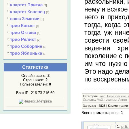
раскольники, 
квартет Притча
[3]
нему и всякое
квартет Коневец
[6]
него в приход
союз Земстии
[1]
тогда, когда 
трио Ковчег
[9]
тогда уж нич
трио Октава
[1]
совести свое
трио Реликт
[2]
трио Соборяне
ведении хри
[1]
трио Яблонька
поколение с п
[7]
им что нужно
Статистика
Это надо дела
Онлайн всего:
2
по воскресным
Странников:
2
Пользователей:
0
Ваш IP: 216.73.216.69
Категория
:
анс. Березовские 
Скачать
,
Mp3
,
гусляры
,
Ангел
Загрузок
:
4823
|
Комментарии
Всего комментариев
:
1
1
.
р.Б