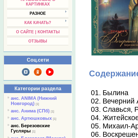
КАРТИНКАХ
РАЗНОЕ
КАК КАЧАТЬ?
О САЙТЕ | КОНТАКТЫ
ОТЗЫВЫ
Соц.сети
Содержани
Категории раздела
01. Былина
анс. ANIMA (Нижний
02. Вечерний 
Новгород)
[1]
03. Славься, 
анс. Анима (СПб)
[1]
04. Житейско
анс. Артюшковых
[1]
05. Михаил-А
анс. Березовские
Гусляры
[1]
06. Воскреше