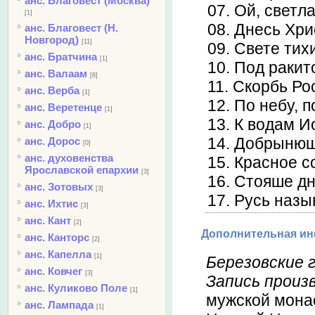
анс. Благовест (Москва)
07. Ой, светл
[1]
08. Днесь Хр
анс. Благовест (Н.
Новгород)
[11]
09. Свете тих
анс. Братчина
[1]
10. Под раки
анс. Валаам
[8]
11. Скорбь Ро
анс. Верба
[1]
12. По небу, 
анс. Веретенце
[1]
13. К водам 
анс. Добро
[1]
14. Добрыню
анс. Дорос
[0]
анс. духовенства
15. Красное с
Ярославской епархии
[3]
16. Стояше д
анс. Зотовых
[3]
17. Русь наз
анс. Ихтис
[3]
анс. Кант
[2]
Дополнительная и
анс. Канторс
[2]
анс. Капелла
[1]
Березовские г
анс. Ковчег
[3]
Запись произ
анс. Куликово Поле
[1]
мужской мона
анс. Лампада
[1]