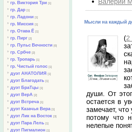
Валерий М
гр. Виктория Три
[1]
гр. Дар
[1]
гр. Ладони
[1]
Мысли на каждый де
гр. Миссия
[1]
гр. Отава Ё
[1]
(
2
гр. Пирг
[2]
за
гр. Пульс Вечности
[0]
гр. Србче
ск
[2]
гр. Тропарь
на
[1]
гр. Чистый голос
[1]
за
дуэт АНАТОЛИЯ
[1]
ко
дуэт Благодать
[1]
за
дуэт БраТцы
[1]
души. От это
дуэт ВерА
[2]
остается в ув
дуэт Встреча
[1]
замечает, что 
дуэт Казачья Вера
[1]
дуэт Лик на Восток
потому что н
[3]
дуэт Пара Лель
нелепые понят
[1]
дуэт Пигмалион
[1]