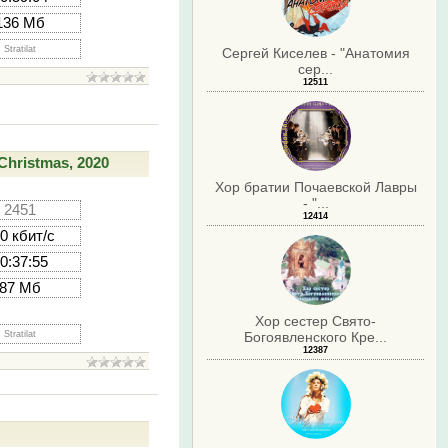
136 Мб
Stratilat
Сергей Киселев - "Анатомия
сер...
12511
Christmas, 2020
Хор братии Почаевской Лавры
- "...
2451
12414
0 кбит/с
0:37:55
87 Мб
Хор сестер Свято-
Stratilat
Богоявленского Кре...
12387