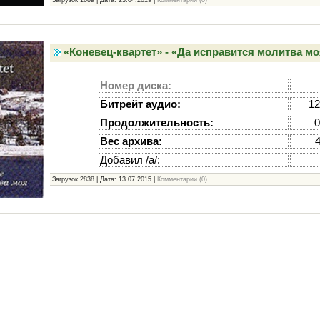
Загрузок 1689 | Дата:
23.04.2019
|
Комментарии (0)
«Коневец-квартет» - «Да исправится молитва моя
Номер диска:
Битрейт аудио:
12
Продолжительность:
0
Вес архива:
Добавил /а/:
Загрузок 2838 | Дата:
13.07.2015
|
Комментарии (0)