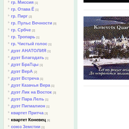
гр. Миссия
[1]
гр. Отава Ё
[1]
гр. Пирг
[2]
гр. Пульс Вечности
[0]
гр. Србче
[2]
гр. Тропарь
[1]
гр. Чистый голос
[1]
дуэт АНАТОЛИЯ
[1]
дуэт Благодать
[1]
дуэт БраТцы
[1]
дуэт ВерА
[2]
дуэт Встреча
[1]
дуэт Казачья Вера
[1]
дуэт Лик на Восток
[3]
дуэт Пара Лель
[1]
дуэт Пигмалион
[1]
квартет Притча
[3]
квартет Коневец
[6]
союз Земстии
[1]