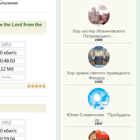
выпускники
e the Lord from the
Хор сестер Иоанновского
Патриаршего...
15405
2453
0 кбит/с
0:48:03
112 Мб
Хор храма святого праведного
Феодор...
Stratilat
14183
Юлия Славянская: "Пробудись
ду...
2452
14037
0 кбит/с
0:59:04