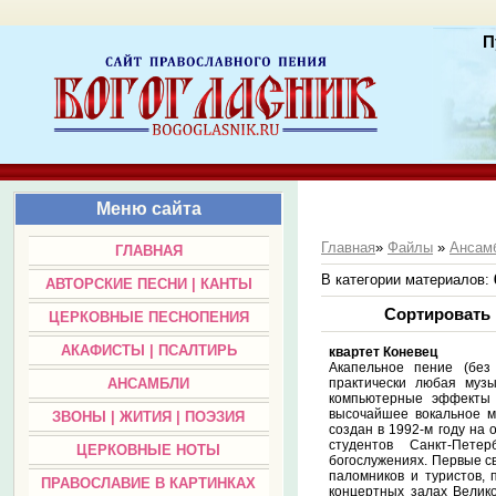
П
Меню сайта
Главная
»
Файлы
»
Ансам
ГЛАВНАЯ
В категории материалов
:
АВТОРСКИЕ ПЕСНИ | КАНТЫ
Сортировать
ЦЕРКОВНЫЕ ПЕСНОПЕНИЯ
АКАФИСТЫ | ПСАЛТИРЬ
квартет Коневец
Акапельное пение (без 
практически любая муз
АНСАМБЛИ
компьютерные эффекты и
высочайшее вокальное м
ЗВОНЫ | ЖИТИЯ | ПОЭЗИЯ
создан в 1992-м году на
студентов Санкт-Петер
ЦЕРКОВНЫЕ НОТЫ
богослужениях. Первые с
паломников и туристов, 
ПРАВОСЛАВИЕ В КАРТИНКАХ
концертных залах Велико