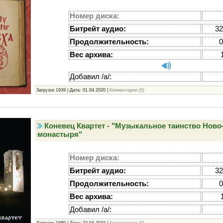
Номер диска:
Битрейт аудио:
32
Продолжительность:
0
Вес архива:
Добавил /а/:
Загрузок 1939 | Дата:
01.04.2020
|
Комментарии (0)
Коневец Квартет - "Музыкальное таинство Нов
монастыря"
Номер диска:
Битрейт аудио:
32
Продолжительность:
0
Вес архива:
Добавил /а/: