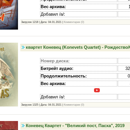
Вес архива:
Добавил /а/:
Загрузок 1218 | Дата:
04.01.2021
|
Комментарии (0)
квартет Коневец (Konevets Quartet) - Рождество/
Номер диска:
Битрейт аудио:
32
Продолжительность:
0
Вес архива:
Добавил /а/:
Загрузок 1325 | Дата:
04.01.2021
|
Комментарии (0)
Коневец Квартет - "Великий пост, Пасха", 2019