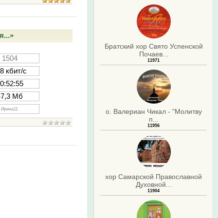
...»
Братский хор Свято Успенской
Почаев...
1504
11971
8 кбит/с
0:52:55
47,3 Мб
Ирина11
о. Валериан Чикал - "Молитву
п...
11956
хор Самарской Православной
Духовной...
11904