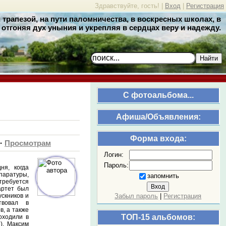
Здравствуйте, гость! |
Вход
|
Регистрация
трапезой, на пути паломничества, в воскресных школах, в
отгоняя дух уныния и укрепляя в сердцах веру и надежду.
Найти
C фотоальбома...
Афиша/Объявления:
Форма входа:
·
Просмотрам
Логин:
Пароль:
ня, когда
паратуры,
запомнить
требуется
артет был
скников и
Забыл пароль
|
Регистрация
твовал в
, а также
ТОП-15 альбомов:
оходили в
), Максим