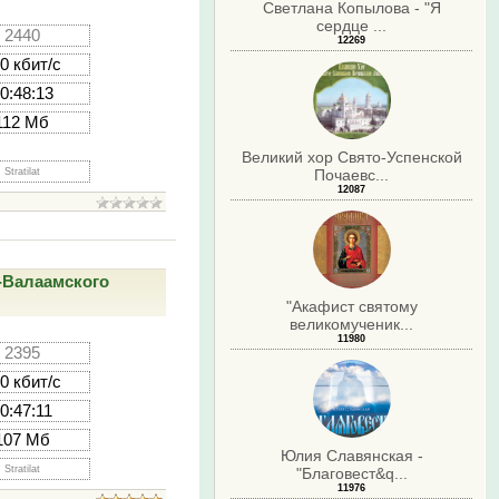
Светлана Копылова - "Я
сердце ...
2440
12269
0 кбит/с
0:48:13
112 Мб
Великий хор Свято-Успенской
Stratilat
Почаевс...
12087
о-Валаамского
"Акафист святому
великомученик...
11980
2395
0 кбит/с
0:47:11
107 Мб
Юлия Славянская -
Stratilat
"Благовест&q...
11976