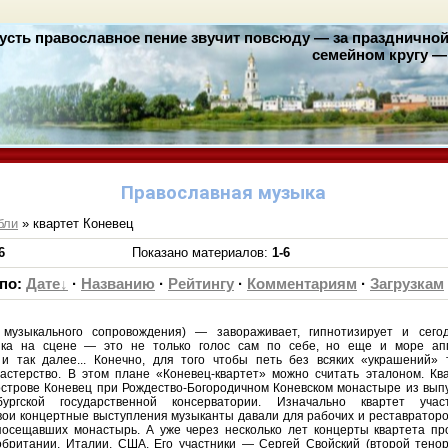
усть православное пение звучит повсюду — за праздничной 
семейном кругу — 
Православная музыка
бли
» квартет Коневец
6
Показано материалов
:
1-6
 по
:
Дате
·
Названию
·
Рейтингу
·
Комментариям
·
Загрузкам
музыкального сопровождения) — завораживает, гипнотизирует и сегод
ыка на сцене — это не только голос сам по себе, но еще и море ап
 так далее... Конечно, для того чтобы петь без всяких «украшений» 
астерство. В этом плане «Коневец-квартет» можно считать эталоном. Кв
 острове Коневец при Рождество-Богородичном Коневском монастыре из выпу
бургской государственной консерватории. Изначально квартет учас
вои концертные выступления музыканты давали для рабочих и реставраторов
посещавших монастырь. А уже через несколько лет концерты квартета пр
британии, Италии, США. Его участники — Сергей Свойский (второй тенор