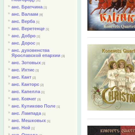
[11]
анс. Братчина
[1]
анс. Валаам
[8]
анс. Верба
[1]
анс. Веретенце
[1]
анс. Добро
[1]
анс. Дорос
[0]
анс. духовенства
Ярославской епархии
[3]
анс. Зотовых
[3]
анс. Ихтис
[3]
анс. Кант
[2]
анс. Канторс
[2]
анс. Капелла
[1]
анс. Ковчег
[3]
анс. Куликово Поле
[1]
анс. Лампада
[1]
анс. Мешковых
[1]
анс. Ной
[1]
анс. Отрада