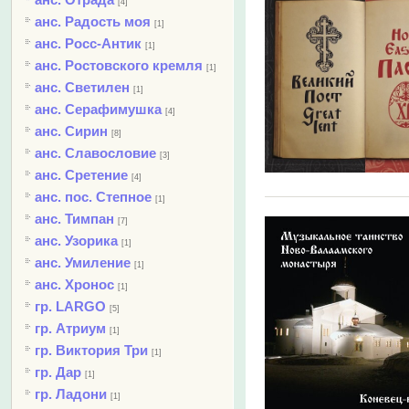
[4]
анс. Радость моя
[1]
анс. Росс-Антик
[1]
анс. Ростовского кремля
[1]
анс. Светилен
[1]
анс. Серафимушка
[4]
анс. Сирин
[8]
анс. Славословие
[3]
анс. Сретение
[4]
анс. пос. Степное
[1]
анс. Тимпан
[7]
анс. Узорика
[1]
анс. Умиление
[1]
анс. Хронос
[1]
гр. LARGO
[5]
гр. Атриум
[1]
гр. Виктория Три
[1]
гр. Дар
[1]
гр. Ладони
[1]