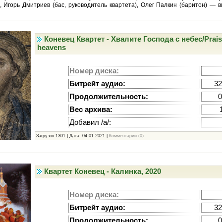
, Игорь Дмитриев (бас, руководитель квартета), Олег Палкин (баритон) — 
Коневец Квартет - Хвалите Господа с небес/Prais
heavens
Номер диска:
Битрейт аудио:
32
Продолжительность:
0
Вес архива:
Добавил /а/:
Загрузок 1301 | Дата:
04.01.2021
|
Комментарии (0)
Квартет Коневец - Калинка, 2020
Номер диска:
Битрейт аудио:
32
Продолжительность:
0