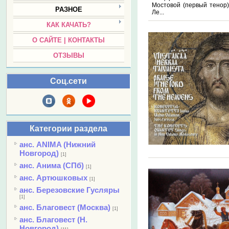
Мостовой (первый тенор)
РАЗНОЕ
Ле...
КАК КАЧАТЬ?
О САЙТЕ | КОНТАКТЫ
ОТЗЫВЫ
Соц.сети
Категории раздела
анс. ANIMA (Нижний
Новгород)
[1]
анс. Анима (СПб)
[1]
анс. Артюшковых
[1]
анс. Березовские Гусляры
[1]
анс. Благовест (Москва)
[1]
анс. Благовест (Н.
Новгород)