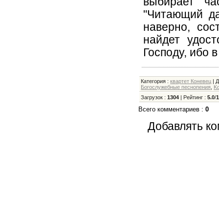
выбирает ча
"Читающий да
наверно, сос
найдет удост
Господу, ибо 
Категория
:
квартет Коневец
|
Д
Богослужебные песнопения
,
K
Загрузок
:
1304
|
Рейтинг
:
5.0
/
Всего комментариев
:
0
Добавлять ко