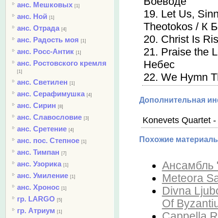
Воеводе
анс. Мешковых
[1]
19. Let Us, Si
анс. Ной
[1]
Theotokos / К
анс. Отрада
[4]
20. Christ Is R
анс. Радость моя
[1]
21. Praise the
анс. Росс-Антик
[1]
Небес
анс. Ростовского кремля
[1]
22. We Hymn T
анс. Светилен
[1]
анс. Серафимушка
[4]
Дополнительная и
анс. Сирин
[8]
анс. Славословие
Konevets Quartet -
[3]
анс. Сретение
[4]
Похожие материалы
анс. пос. Степное
[1]
анс. Тимпан
[7]
Ансамбль "
анс. Узорика
[1]
анс. Умиление
Meteora Sa
[1]
анс. Хронос
Divna Ljub
[1]
гр. LARGO
Of Byzanti
[5]
гр. Атриум
[1]
Cappella R