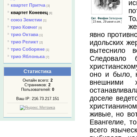
ис
квартет Притча
[3]
по
квартет Коневец
[6]
То
союз Земстии
[1]
же
трио Ковчег
[9]
явно противно
трио Октава
[1]
идольских жер
трио Реликт
[2]
трио Соборяне
вытеснило в
[1]
трио Яблонька
Следовало 
[7]
христианскому
Статистика
оно и было, 
Онлайн всего:
2
внешними 
Странников:
2
останавливал
Пользователей:
0
доселе ведет
Ваш IP: 216.73.217.151
христианином
живые, но во
Евангелие, т
всего языческ