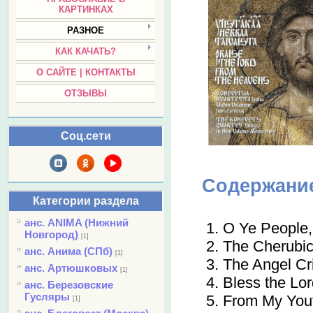
КАРТИНКАХ
РАЗНОЕ
КАК КАЧАТЬ?
О САЙТЕ | КОНТАКТЫ
ОТЗЫВЫ
Соц.сети
Содержани
Категории раздела
анс. ANIMA (Нижний
1. O Ye People
Новгород)
[1]
2. The Cherub
анс. Анима (СПб)
[1]
3. The Angel C
анс. Артюшковых
[1]
4. Bless the L
анс. Березовские
Гусляры
5. From My You
[1]