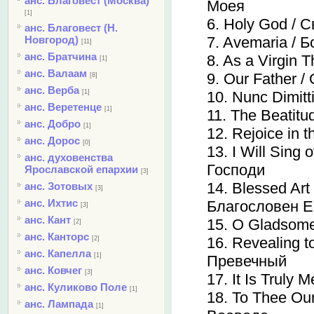
анс. Благовест (Москва)
Моея
[1]
6. Holy God / 
анс. Благовест (Н.
Новгород)
7. Avemaria / 
[11]
анс. Братчина
8. As a Virgin 
[1]
анс. Валаам
9. Our Father 
[8]
анс. Верба
[1]
10. Nunc Dimit
анс. Веретенце
[1]
11. The Beatit
анс. Добро
[1]
12. Rejoice in
анс. Дорос
[0]
13. I Will Sing 
анс. духовенства
Господи
Ярославской епархии
[3]
14. Blessed Art
анс. Зотовых
[3]
анс. Ихтис
Благословен Е
[3]
анс. Кант
15. O Gladsome
[2]
анс. Канторс
16. Revealing t
[2]
анс. Капелла
[1]
Превечный
анс. Ковчег
[3]
17. It Is Truly
анс. Куликово Поле
[1]
18. To Thee Our
анс. Лампада
[1]