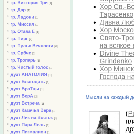
гр. Виктория Три
[1]
Хop Св.-В
гр. Дар
[1]
Тарасенко)
гр. Ладони
[1]
Дивна Любо
гр. Миссия
[1]
Хор Моско
гр. Отава Ё
[1]
Свято-Тро
гр. Пирг
[2]
на всякое 
гр. Пульс Вечности
[0]
Divine Thea
гр. Србче
[2]
Grindenko
гр. Тропарь
[1]
гр. Чистый голос
Хор Минск
[1]
дуэт АНАТОЛИЯ
Господа на
[1]
дуэт Благодать
[1]
дуэт БраТцы
[1]
дуэт ВерА
Мысли на каждый де
[2]
дуэт Встреча
[1]
дуэт Казачья Вера
[1]
(
Р
дуэт Лик на Восток
[3]
пл
дуэт Пара Лель
[1]
др
дуэт Пигмалион
[1]