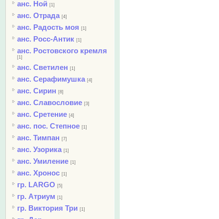
анс. Ной
[1]
анс. Отрада
[4]
анс. Радость моя
[1]
анс. Росс-Антик
[1]
анс. Ростовского кремля
[1]
анс. Светилен
[1]
анс. Серафимушка
[4]
анс. Сирин
[8]
анс. Славословие
[3]
анс. Сретение
[4]
анс. пос. Степное
[1]
анс. Тимпан
[7]
анс. Узорика
[1]
анс. Умиление
[1]
анс. Хронос
[1]
гр. LARGO
[5]
гр. Атриум
[1]
гр. Виктория Три
[1]