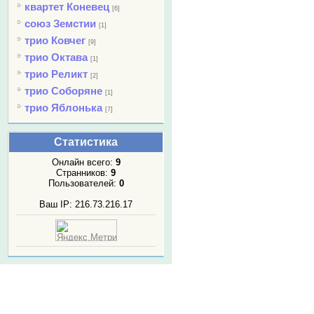
квартет Коневец
[6]
союз Земстии
[1]
трио Ковчег
[9]
трио Октава
[1]
трио Реликт
[2]
трио Соборяне
[1]
трио Яблонька
[7]
Статистика
Онлайн всего:
9
Странников:
9
Пользователей:
0
Ваш IP: 216.73.216.17