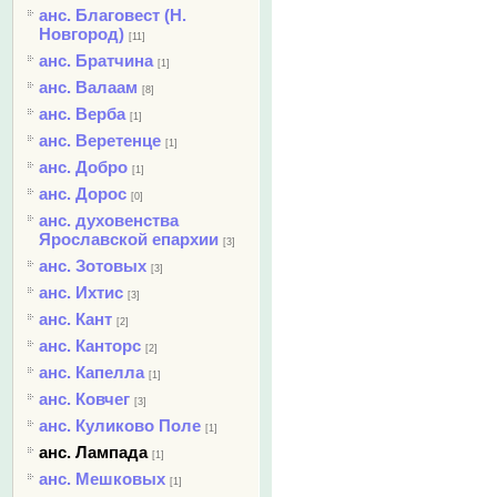
анс. Благовест (Н.
Новгород)
[11]
анс. Братчина
[1]
анс. Валаам
[8]
анс. Верба
[1]
анс. Веретенце
[1]
анс. Добро
[1]
анс. Дорос
[0]
анс. духовенства
Ярославской епархии
[3]
анс. Зотовых
[3]
анс. Ихтис
[3]
анс. Кант
[2]
анс. Канторс
[2]
анс. Капелла
[1]
анс. Ковчег
[3]
анс. Куликово Поле
[1]
анс. Лампада
[1]
анс. Мешковых
[1]