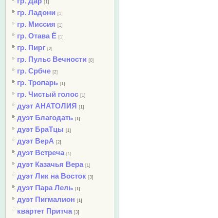
гр. Дар
[1]
гр. Ладони
[1]
гр. Миссия
[1]
гр. Отава Ё
[1]
гр. Пирг
[2]
гр. Пульс Вечности
[0]
гр. Србче
[2]
гр. Тропарь
[1]
гр. Чистый голос
[1]
дуэт АНАТОЛИЯ
[1]
дуэт Благодать
[1]
дуэт БраТцы
[1]
дуэт ВерА
[2]
дуэт Встреча
[1]
дуэт Казачья Вера
[1]
дуэт Лик на Восток
[3]
дуэт Пара Лель
[1]
дуэт Пигмалион
[1]
квартет Притча
[3]