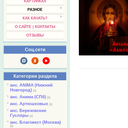
КАРТИНКАХ
РАЗНОЕ
КАК КАЧАТЬ?
О САЙТЕ | КОНТАКТЫ
ОТЗЫВЫ
Соц.сети
Категории раздела
анс. ANIMA (Нижний
Новгород)
[1]
анс. Анима (СПб)
[1]
анс. Артюшковых
[1]
анс. Березовские
Гусляры
[1]
анс. Благовест (Москва)
[1]