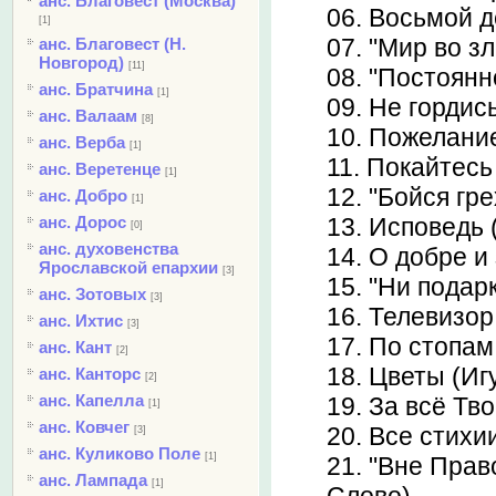
анс. Благовест (Москва)
06. Восьмой д
[1]
07. "Мир во з
анс. Благовест (Н.
Новгород)
[11]
08. "Постоянн
анс. Братчина
[1]
09. Не гордис
анс. Валаам
[8]
10. Пожелани
анс. Верба
[1]
11. Покайтесь
анс. Веретенце
[1]
12. "Бойся гр
анс. Добро
[1]
анс. Дорос
13. Исповедь 
[0]
анс. духовенства
14. О добре и
Ярославской епархии
[3]
15. "Ни подар
анс. Зотовых
[3]
16. Телевизор
анс. Ихтис
[3]
17. По стопам
анс. Кант
[2]
18. Цветы (Иг
анс. Канторс
[2]
анс. Капелла
19. За всё Тв
[1]
анс. Ковчег
20. Все стихи
[3]
анс. Куликово Поле
[1]
21. "Вне Прав
анс. Лампада
[1]