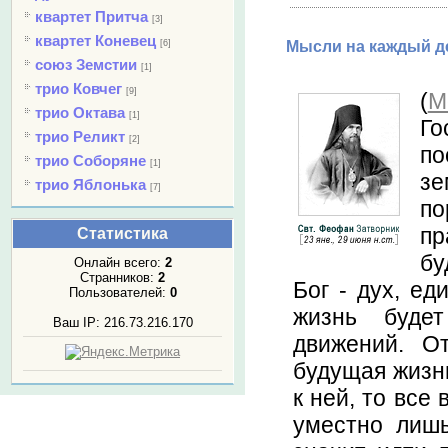
квартет Притча
[3]
квартет Коневец
[6]
Мысли на каждый де
союз Земстии
[1]
трио Ковчег
[9]
(
М
трио Октава
[1]
Го
трио Реликт
[2]
по
трио Соборяне
[1]
зе
трио Яблонька
[7]
по
пр
Статистика
бу
Онлайн всего:
2
Странников:
2
Бог - дух, ед
Пользователей:
0
жизнь буде
Ваш IP: 216.73.216.170
движений. О
будущая жизнь
к ней, то все
уместно лишь