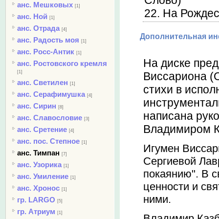
Слово)
анс. Мешковых
[1]
22. На Рождес
анс. Ной
[1]
анс. Отрада
[4]
Дополнительная и
анс. Радость моя
[1]
анс. Росс-Антик
[1]
На диске пред
анс. Ростовского кремля
[1]
Виссариона (
анс. Светилен
[1]
стихи в испол
анс. Серафимушка
[4]
инструменталь
анс. Сирин
[8]
написана рук
анс. Славословие
[3]
Владимиром К
анс. Сретение
[4]
анс. пос. Степное
[1]
Игумен Виссар
анс. Тимпан
[7]
Сергиевой Лавр
анс. Узорика
[1]
покаянию". В с
анс. Умиление
[1]
ценности и св
анс. Хронос
[1]
ними.
гр. LARGO
[5]
гр. Атриум
[1]
Владимир Казб