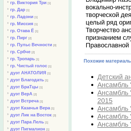
гр. Виктория Три
[1]
вокально-инст
гр. Дар
[1]
творческой де
гр. Ладони
[1]
целый ряд ори
гр. Миссия
[1]
Творчество ан
гр. Отава Ё
[1]
признанием сл
гр. Пирг
[2]
Православной 
гр. Пульс Вечности
[0]
гр. Србче
[2]
гр. Тропарь
[1]
Похожие материалы
гр. Чистый голос
[1]
дуэт АНАТОЛИЯ
[1]
Детский ан
дуэт Благодать
[1]
Ансамбль "
дуэт БраТцы
[1]
Ансамбль "
дуэт ВерА
[2]
2015
дуэт Встреча
[1]
Ансамбль 
дуэт Казачья Вера
[1]
дуэт Лик на Восток
Ансамбль "
[3]
дуэт Пара Лель
Ансамбль 
[1]
дуэт Пигмалион
[1]