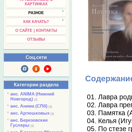
КАРТИНКАХ
РАЗНОЕ
КАК КАЧАТЬ?
О САЙТЕ | КОНТАКТЫ
ОТЗЫВЫ
Соц.сети
Содержани
Категории раздела
анс. ANIMA (Нижний
01. Лавра род
Новгород)
[1]
02. Лавра пре
анс. Анима (СПб)
[1]
03. Памятка (
анс. Артюшковых
[1]
04. Келья (Иг
анс. Березовские
Гусляры
[1]
05. По стезе 