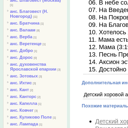
анс. Благовест (Москва)
06. В небе со
[1]
07. На Введе
анс. Благовест (Н.
Новгород)
08. На Покров
[11]
анс. Братчина
09. На Благо
[1]
анс. Валаам
10. Хотелось
[8]
анс. Верба
[1]
11. Мама есть
анс. Веретенце
[1]
12. Мама (3:1
анс. Добро
[1]
13. Песнь Пр
анс. Дорос
[0]
14. Аксион эс
анс. духовенства
15. Достойно 
Ярославской епархии
[3]
анс. Зотовых
[3]
анс. Ихтис
Дополнительная и
[3]
анс. Кант
[2]
Детский хоровой 
анс. Канторс
[2]
анс. Капелла
[1]
Похожие материалы
анс. Ковчег
[3]
анс. Куликово Поле
[1]
Детский хо
анс. Лампада
[1]