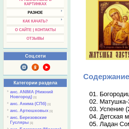
КАРТИНКАХ
РАЗНОЕ
КАК КАЧАТЬ?
О САЙТЕ | КОНТАКТЫ
ОТЗЫВЫ
Соц.сети
Содержание
Категории раздела
анс. ANIMA (Нижний
01. Богородиц
Новгород)
[1]
02. Матушка-
анс. Анима (СПб)
[1]
03. Успение (
анс. Артюшковых
[1]
04. Детская м
анс. Березовские
Гусляры
05. Ладан Со
[1]