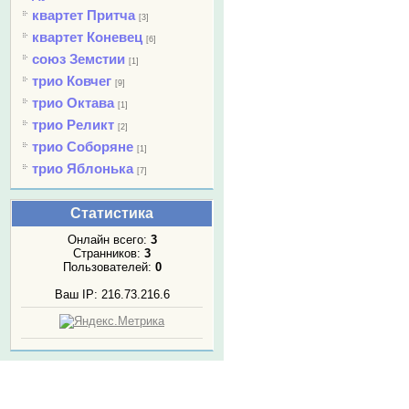
квартет Притча
[3]
квартет Коневец
[6]
союз Земстии
[1]
трио Ковчег
[9]
трио Октава
[1]
трио Реликт
[2]
трио Соборяне
[1]
трио Яблонька
[7]
Статистика
Онлайн всего:
3
Странников:
3
Пользователей:
0
Ваш IP: 216.73.216.6