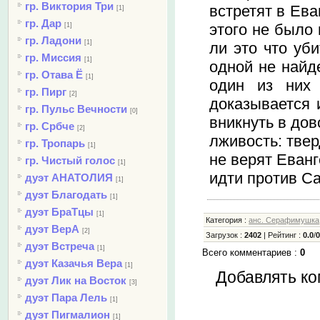
гр. Виктория Три
встретят в Ева
[1]
гр. Дар
этого не было 
[1]
гр. Ладони
[1]
ли это что уб
гр. Миссия
[1]
одной не найд
гр. Отава Ё
[1]
один из них 
гр. Пирг
[2]
доказывается 
гр. Пульс Вечности
[0]
вникнуть в до
гр. Србче
[2]
лживость: твер
гр. Тропарь
[1]
не верят Еванг
гр. Чистый голос
[1]
идти против Са
дуэт АНАТОЛИЯ
[1]
дуэт Благодать
[1]
дуэт БраТцы
[1]
Категория
:
анс. Серафимушка
дуэт ВерА
[2]
Загрузок
:
2402
|
Рейтинг
:
0.0
/
дуэт Встреча
[1]
Всего комментариев
:
0
дуэт Казачья Вера
[1]
Добавлять ко
дуэт Лик на Восток
[3]
дуэт Пара Лель
[1]
дуэт Пигмалион
[1]