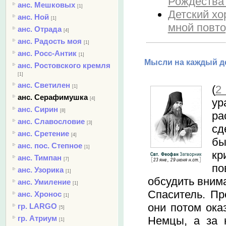
Рождества"
анс. Мешковых
[1]
Детский хо
анс. Ной
[1]
мной повто
анс. Отрада
[4]
анс. Радость моя
[1]
анс. Росс-Антик
[1]
Мысли на каждый де
анс. Ростовского кремля
[1]
анс. Светилен
(
2 
[1]
анс. Серафимушка
[4]
ур
анс. Сирин
[8]
ра
анс. Славословие
[3]
сд
анс. Сретение
[4]
бы
анс. пос. Степное
[1]
кр
анс. Тимпан
[7]
по
анс. Узорика
[1]
обсудить внима
анс. Умиление
[1]
Спаситель. Пр
анс. Хронос
[1]
они потом ока
гр. LARGO
[5]
гр. Атриум
Немцы, а за 
[1]