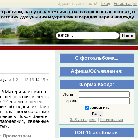
Здравствуйте, гость! |
Вход
|
Регистрация
трапезой, на пути паломничества, в воскресных школах, в
отгоняя дух уныния и укрепляя в сердцах веру и надежду.
Найти
C фотоальбома...
Афиша/Объявления:
ицы
:
«
1
2
...
12
13
14
15
»
Форма входа:
й Матери или святого.
Логин:
о песнопения в честь
Пароль:
из 12 двойных песен —
ние об одной из Тайн
запомнить
 как ветхозаветные
шение в Новом Завете.
Забыл пароль
|
Регистрация
лагодеяния, явленные
тых.
ТОП-15 альбомов:
·
Просмотрам