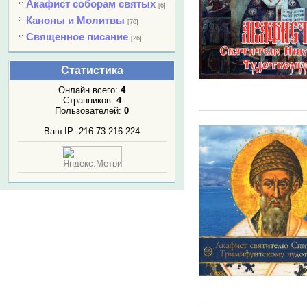
Акафист соборам святых
[6]
Каноны и Молитвы
[70]
Священное писание
[26]
Статистика
Онлайн всего:
4
Странников:
4
Пользователей:
0
Ваш IP: 216.73.216.224