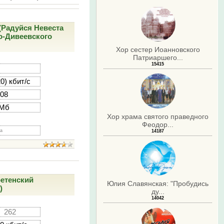
(Радуйся Невеста
мо-Дивеевского
Хор сестер Иоанновского
Патриаршего...
15415
7
0) кбит/с
:08
 Мб
Хор храма святого праведного
Феодор...
ha
14187
ретенский
Юлия Славянская: "Пробудись
)
ду...
14042
262