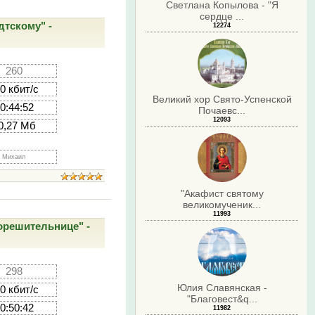
Светлана Копылова - "Я
сердце ...
тскому" -
12274
260
0 кбит/с
Великий хор Свято-Успенской
0:44:52
Почаевс...
12093
0,27 Мб
Михаил
"Акафист святому
великомученик...
11993
орешительнице" -
298
Юлия Славянская -
0 кбит/с
"Благовест&q...
0:50:42
11982