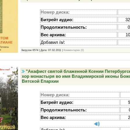
Номер диска:
Битрейт аудио:
32
Продолжительность:
0
Вес архива:
1
Добавил /а/:
Загрузок 6574 | Дата:
07.02.2011
|
Комментарии (0)
"Акафист святой блаженной Ксении Петербургск
хор монастыря во имя Владимирской иконы Бож
Вятской Епархии
Номер диска:
Битрейт аудио:
9
Продолжительность:
Вес архива: