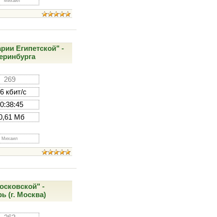
Михаил
рии Египетской" -
теринбурга
269
6 кбит/с
0:38:45
0,61 Мб
Михаил
осковской" -
 (г. Москва)