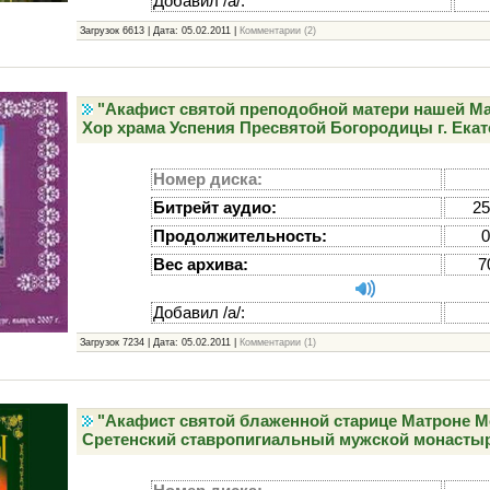
Добавил /а/:
Загрузок 6613 | Дата:
05.02.2011
|
Комментарии (2)
"Акафист святой преподобной матери нашей Ма
Хор храма Успения Пресвятой Богородицы г. Ека
Номер диска:
Битрейт аудио:
25
Продолжительность:
0
Вес архива:
7
Добавил /а/:
Загрузок 7234 | Дата:
05.02.2011
|
Комментарии (1)
"Акафист святой блаженной старице Матроне М
Сретенский ставропигиальный мужской монастырь