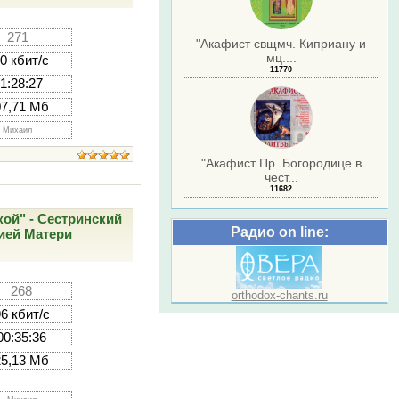
271
"Акафист свщмч. Киприану и
мц....
0 кбит/с
11770
1:28:27
07,71 Мб
Михаил
"Акафист Пр. Богородице в
чест...
11682
ой" - Сестринский
Радио on line:
ией Матери
268
orthodox-chants.ru
6 кбит/с
00:35:36
25,13 Мб