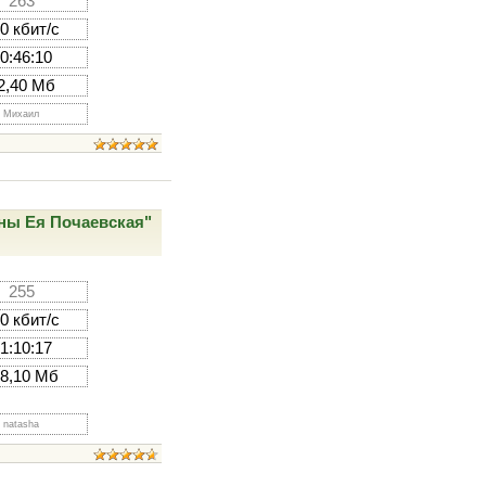
263
0 кбит/с
0:46:10
2,40 Мб
Михаил
оны Ея Почаевская"
255
0 кбит/с
1:10:17
18,10 Мб
natasha