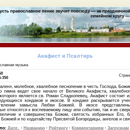
усть православное пение звучит повсюду — за праздничной 
семейном кругу — 
Акафист и Псалтирь
славная музыка
60
Стран
6-350
лен», молебное, хвалебное песнопение в честь Господа, Божие
о гимна ведет свое начало от Великого Акафиста, хвалебног
которого является св. Роман Сладкопевец. Акафист состоит 
едующихся кондаков и икосов. В кондаке раскрывается уче
твлении замысла Любви Божией. В икосе представлены
рые относятся к воспеваемому лицу или событию, так и их свер
еличие и совершенства Божии, святость избранных Его, б
 Божией и по ходатайству Пресвятой Богородицы, ангелов и свя
 по
:
Дате
·
Названию
·
Рейтингу
·
Комментариям
·
Загрузкам