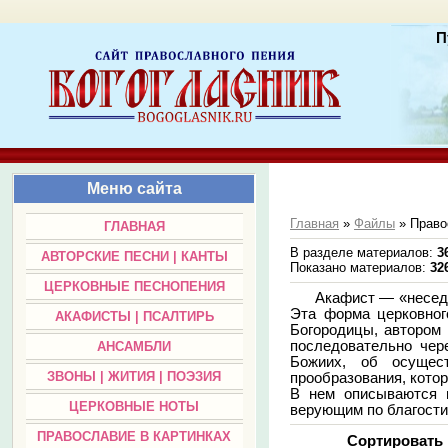
П
Меню сайта
Главная
»
Файлы
» Право
ГЛАВНАЯ
В разделе материалов
:
3
АВТОРСКИЕ ПЕСНИ | КАНТЫ
Показано материалов
:
32
ЦЕРКОВНЫЕ ПЕСНОПЕНИЯ
Акафист — «неседа
Эта форма церковног
АКАФИСТЫ | ПСАЛТИРЬ
Богородицы, автором 
последовательно чер
АНСАМБЛИ
Божиих, об осущес
ЗВОНЫ | ЖИТИЯ | ПОЭЗИЯ
прообразования, кото
В нем описываются в
ЦЕРКОВНЫЕ НОТЫ
верующим по благости
ПРАВОСЛАВИЕ В КАРТИНКАХ
Сортировать