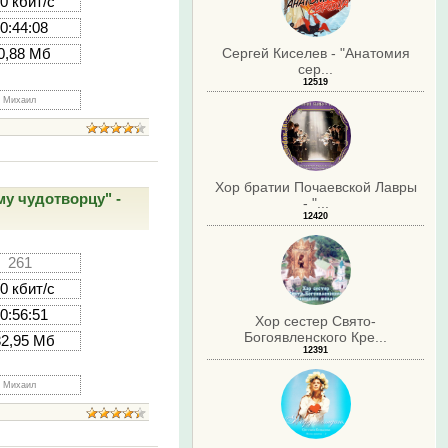
0 кбит/с
0:44:08
Сергей Киселев - "Анатомия
0,88 Мб
сер...
12519
Михаил
Хор братии Почаевской Лавры
у чудотворцу" -
- "...
12420
261
0 кбит/с
0:56:51
Хор сестер Свято-
Богоявленского Кре...
32,95 Мб
12391
Михаил