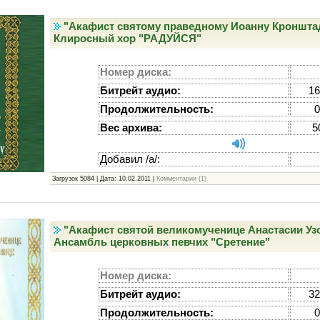
"Акафист святому праведному Иоанну Кронштад
Клиросный хор "РАДУЙСЯ"
Номер диска:
Битрейт аудио:
16
Продолжительность:
0
Вес архива:
5
Добавил /а/:
Загрузок 5084 | Дата:
10.02.2011
|
Комментарии (1)
"Акафист святой великомученице Анастасии Уз
Ансамбль церковных певчих "Сретение"
Номер диска:
Битрейт аудио:
32
Продолжительность:
0