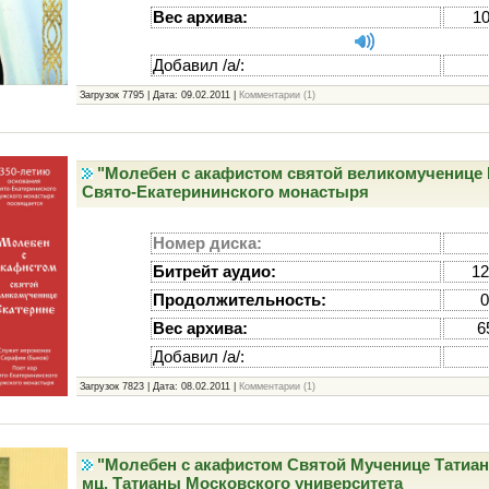
Вес архива:
1
Добавил /а/:
Загрузок 7795 | Дата:
09.02.2011
|
Комментарии (1)
"Молебен с акафистом святой великомученице Е
Свято-Екатерининского монастыря
Номер диска:
Битрейт аудио:
12
Продолжительность:
0
Вес архива:
6
Добавил /а/:
Загрузок 7823 | Дата:
08.02.2011
|
Комментарии (1)
"Молебен с акафистом Святой Мученице Татиане
мц. Татианы Московского университета