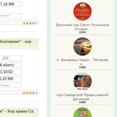
07,16 Мб
natasha
Братский хор Свято Успенской
Почаев...
11976
катерине" - хор
289
о. Валериан Чикал - "Молитву
п...
8 кбит/с
11964
1:10:02
5,15 Мб
Михаил
хор Самарской Православной
Духовной...
11909
" - Хор храма Св.