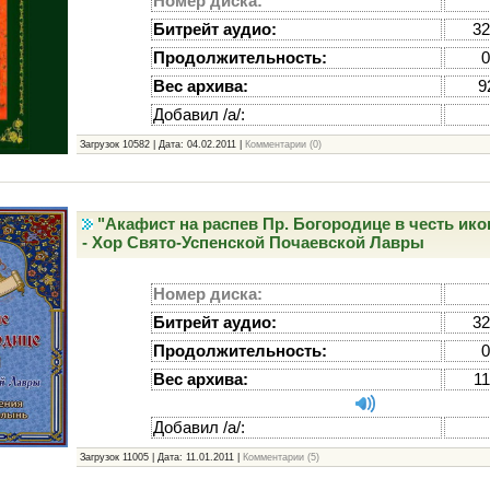
Номер диска:
Битрейт аудио:
32
Продолжительность:
0
Вес архива:
9
Добавил /а/:
Загрузок 10582 | Дата:
04.02.2011
|
Комментарии (0)
"Акафист на распев Пр. Богородице в честь ик
- Хор Свято-Успенской Почаевской Лавры
Номер диска:
Битрейт аудио:
32
Продолжительность:
0
Вес архива:
1
Добавил /а/:
Загрузок 11005 | Дата:
11.01.2011
|
Комментарии (5)