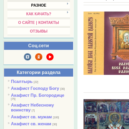
РАЗНОЕ
КАК КАЧАТЬ?
О САЙТЕ | КОНТАКТЫ
ОТЗЫВЫ
Соц.сети
Категории раздела
Псалтырь
[22]
Акафист Господу Богу
[30]
Акафист Пр. Богородице
[75]
Акафист Небесному
воинству
[7]
Акафист св. мужам
[100]
Акафист св. женам
[30]