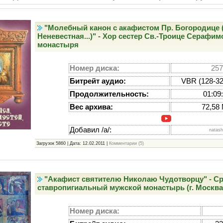
"Молебный канон с акафистом Пр. Богородице 
Неневестная...)" - Хор сестер Св.-Троице Серафи
монастыря
Номер диска:
25
Битрейт аудио:
VBR (128-32
Продолжительность:
01:09
Вес архива:
72,58
Добавил /а/:
natas
Загрузок 5860 | Дата:
12.02.2011
|
Комментарии (5)
"Акафист святителю Николаю Чудотворцу" - С
ставропигиальный мужской монастырь (г. Москва
Номер диска: