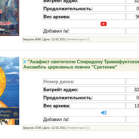
Битрейт аудио:
32
Продолжительность:
0
Вес архива:
9
Добавил /а/:
Загрузок 4080 | Дата:
12.02.2011
|
Комментарии (7)
"Акафист святителю Спиридону Тримифунтском
Ансамбль церковных певчих "Сретение"
Номер диска:
Битрейт аудио:
32
Продолжительность:
0
Вес архива:
1
Добавил /а/:
Загрузок 2158 | Дата:
12.02.2011
|
Комментарии (1)