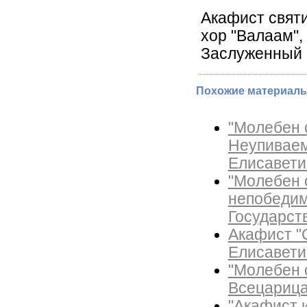
Акафист свят
хор "Валаам",
Заслуженный 
Похожие материалы
"Молебен 
Неупиваем
Елисавети
"Молебен 
непобедим
Государст
Акафист "С
Елисавети
"Молебен 
Всецарица
"Акафист и