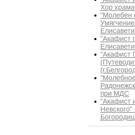
Хор храма 
"Молебен 
Умягчение 
Елисавети
"Акафист 
Елисавети
"Акафист 
(Путеводи
(г.Белгоро
"Молебное
Радонежск
при МДС
"Акафист и
Невского"
Богородиц