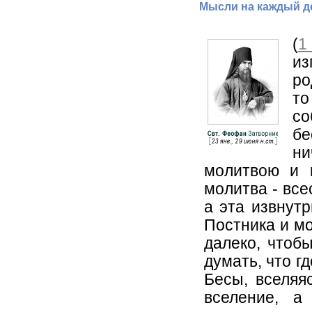
Мысли на каждый де
(
1
из
ро
то
со
бе
ни
молитвою и п
молитва - все
а эта извнутр
Постника и мо
далеко, чтоб
думать, что г
Бесы, вселяя
вселение, а