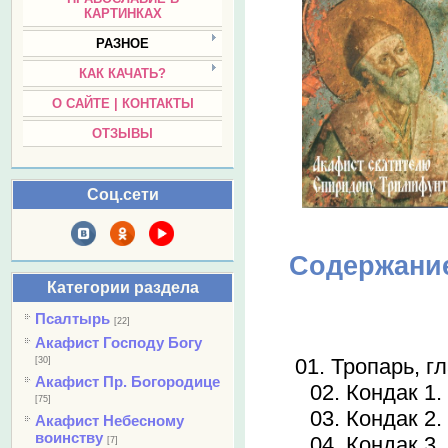
КАРТИНКАХ
РАЗНОЕ
КАК КАЧАТЬ?
О САЙТЕ | КОНТАКТЫ
ОТЗЫВЫ
Соц.сети
Содержани
Категории раздела
Псалтырь
[22]
Акафист Господу Богу
01. Тропарь, г
[30]
Акафист Пр. Богородице
02. Кондак 1.
[75]
03. Кондак 2.
Акафист Небесному
воинству
04. Кондак 3.
[7]