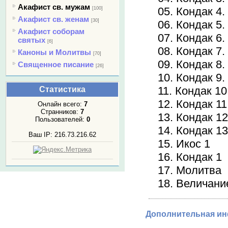
Акафист св. мужам
05. Кондак 4.
[100]
Акафист св. женам
[30]
06. Кондак 5.
Акафист соборам
07. Кондак 6.
святых
[6]
08. Кондак 7.
Каноны и Молитвы
[70]
09. Кондак 8.
Священное писание
[26]
10. Кондак 9.
11. Кондак 10
Статистика
12. Кондак 11
Онлайн всего:
7
Странников:
7
13. Кондак 12
Пользователей:
0
14. Кондак 1
Ваш IP: 216.73.216.62
15. Икос 1
16. Кондак 1
17. Молитва
18. Величани
Дополнительная и