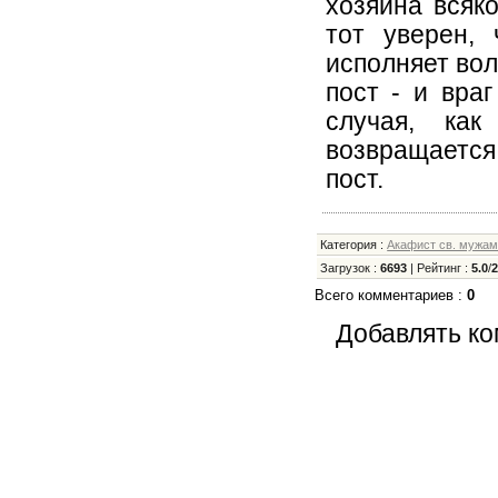
хозяина всяко
тот уверен,
исполняет вол
пост - и вра
случая, как
возвращается
пост.
Категория
:
Акафист св. мужа
Загрузок
:
6693
|
Рейтинг
:
5.0
/
Всего комментариев
:
0
Добавлять ко