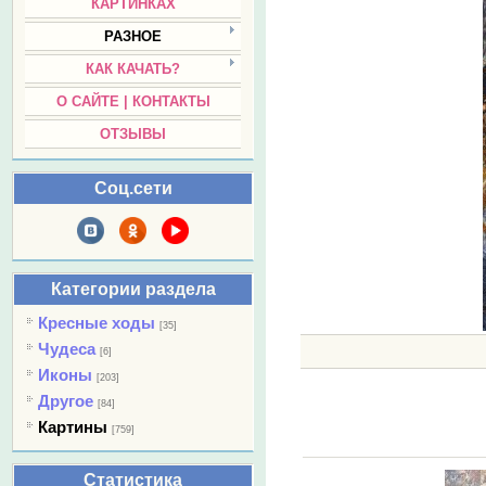
КАРТИНКАХ
РАЗНОЕ
КАК КАЧАТЬ?
О САЙТЕ | КОНТАКТЫ
ОТЗЫВЫ
Соц.сети
Категории раздела
Кресные ходы
[35]
Чудеса
[6]
Иконы
[203]
Другое
[84]
Картины
[759]
Статистика