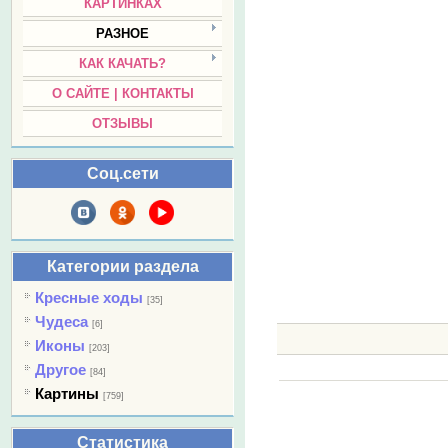
КАРТИНКАХ
РАЗНОЕ
КАК КАЧАТЬ?
О САЙТЕ | КОНТАКТЫ
ОТЗЫВЫ
Соц.сети
Категории раздела
Кресные ходы
[35]
Чудеса
[6]
Иконы
[203]
Другое
[84]
Картины
[759]
Статистика