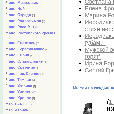
Светлана 
анс. Мешковых
[1]
Елена Фрол
анс. Ной
[1]
Марина Ро
анс. Отрада
[4]
анс. Радость моя
Иеродиако
[1]
анс. Росс-Антик
стихи иеро
[1]
анс. Ростовского кремля
Иеродиако
[1]
губами"
анс. Светилен
[1]
Мужской в
анс. Серафимушка
[4]
анс. Сирин
горят"
[8]
анс. Славословие
Ирина Воро
[3]
анс. Сретение
[4]
Сергей Гре
анс. пос. Степное
[1]
анс. Тимпан
[7]
анс. Узорика
[1]
Мысли на каждый де
анс. Умиление
[1]
анс. Хронос
[1]
(
1
гр. LARGO
[5]
из
гр. Атриум
[1]