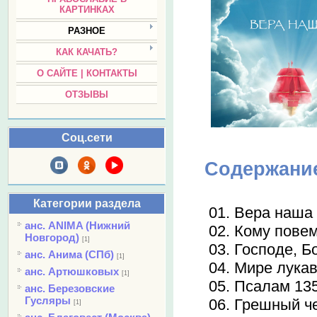
КАРТИНКАХ
РАЗНОЕ
КАК КАЧАТЬ?
О САЙТЕ | КОНТАКТЫ
ОТЗЫВЫ
Соц.сети
Содержани
Категории раздела
01. Вера наша
анс. ANIMA (Нижний
02. Кому пове
Новгород)
[1]
03. Господе, Б
анс. Анима (СПб)
[1]
04. Мире лука
анс. Артюшковых
[1]
05. Псалам 13
анс. Березовские
Гусляры
06. Грешный ч
[1]