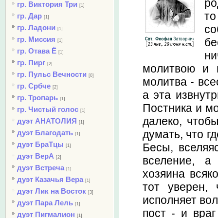
ро
гр. Виктория Три
[1]
то
гр. Дар
[1]
со
гр. Ладони
[1]
гр. Миссия
бе
[1]
гр. Отава Ё
ни
[1]
гр. Пирг
[2]
молитвою и п
гр. Пульс Вечности
[0]
молитва - все
гр. Србче
[2]
а эта извнутр
гр. Тропарь
[1]
Постника и мо
гр. Чистый голос
[1]
далеко, чтоб
дуэт АНАТОЛИЯ
[1]
думать, что г
дуэт Благодать
[1]
дуэт БраТцы
Бесы, вселяя
[1]
дуэт ВерА
вселение, а
[2]
дуэт Встреча
[1]
хозяина всяко
дуэт Казачья Вера
[1]
тот уверен,
дуэт Лик на Восток
[3]
исполняет вол
дуэт Пара Лель
[1]
пост - и вра
дуэт Пигмалион
[1]