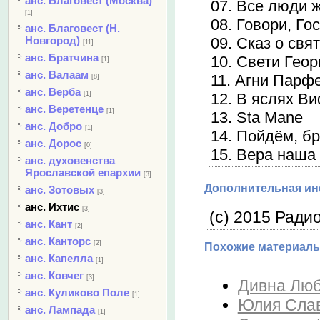
анс. Благовест (Москва)
07. Все люди 
[1]
08. Говори, Го
анс. Благовест (Н.
Новгород)
09. Сказ о свя
[11]
анс. Братчина
10. Свети Геор
[1]
анс. Валаам
11. Агни Парф
[8]
анс. Верба
[1]
12. В яслях В
анс. Веретенце
[1]
13. Sta Mane
анс. Добро
[1]
14. Пойдём, б
анс. Дорос
[0]
15. Вера наша
анс. духовенства
Ярославской епархии
[3]
Дополнительная и
анс. Зотовых
[3]
анс. Ихтис
[3]
(c) 2015 Ради
анс. Кант
[2]
анс. Канторс
[2]
Похожие материалы
анс. Капелла
[1]
анс. Ковчег
[3]
Дивна Люб
анс. Куликово Поле
[1]
Юлия Слав
анс. Лампада
[1]