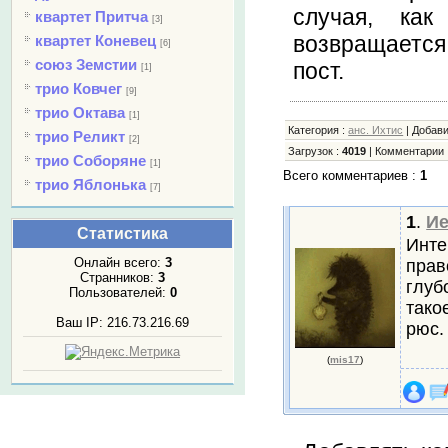
случая, как
квартет Притча
[3]
возвращается
квартет Коневец
[6]
союз Земстии
пост.
[1]
трио Ковчег
[9]
трио Октава
[1]
Категория
:
анс. Ихтис
|
Добав
трио Реликт
[2]
Загрузок
:
4019
|
Комментарии
трио Соборяне
[1]
Всего комментариев
:
1
трио Яблонька
[7]
1
.
Ие
Статистика
Инте
Онлайн всего:
3
прав
Странников:
3
глуб
Пользователей:
0
тако
Ваш IP: 216.73.216.69
рюс.
(
mis17
)