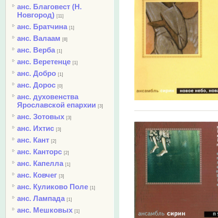
анс. Благовест (Н.
Новгород)
[11]
анс. Братчина
[1]
анс. Валаам
[8]
анс. Верба
[1]
анс. Веретенце
[1]
анс. Добро
[1]
анс. Дорос
[0]
анс. духовенства
Ярославской епархии
[3]
анс. Зотовых
[3]
анс. Ихтис
[3]
анс. Кант
[2]
анс. Канторс
[2]
анс. Капелла
[1]
анс. Ковчег
[3]
анс. Куликово Поле
[1]
анс. Лампада
[1]
анс. Мешковых
[1]