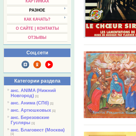
КАРТИНКАХ
РАЗНОЕ
КАК КАЧАТЬ?
О САЙТЕ | КОНТАКТЫ
ОТЗЫВЫ
Соц.сети
Категории раздела
анс. ANIMA (Нижний
Новгород)
[1]
анс. Анима (СПб)
[1]
анс. Артюшковых
[1]
анс. Березовские
Гусляры
[1]
анс. Благовест (Москва)
[1]