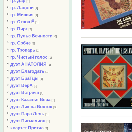
гр. Дар
[1]
гр. Ладони
[1]
гр. Миссия
[1]
гр. Отава Ё
[1]
гр. Пирг
[2]
гр. Пульс Вечности
[0]
гр. Србче
[2]
гр. Тропарь
[1]
гр. Чистый голос
[1]
дуэт АНАТОЛИЯ
[1]
дуэт Благодать
[1]
дуэт БраТцы
[1]
дуэт ВерА
[2]
дуэт Встреча
[1]
дуэт Казачья Вера
[1]
дуэт Лик на Восток
[3]
дуэт Пара Лель
[1]
дуэт Пигмалион
[1]
квартет Притча
[3]