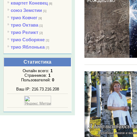
квартет Коневец
[6]
союз Земстии
[1]
трио Ковчег
[9]
трио Октава
[1]
трио Реликт
[2]
трио Соборяне
[1]
трио Яблонька
[7]
Статистика
Онлайн всего:
1
Странников:
1
Пользователей:
0
Ваш IP: 216.73.216.208