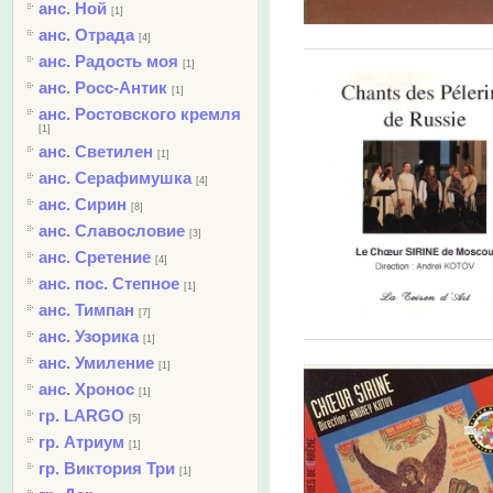
анс. Ной
[1]
анс. Отрада
[4]
анс. Радость моя
[1]
анс. Росс-Антик
[1]
анс. Ростовского кремля
[1]
анс. Светилен
[1]
анс. Серафимушка
[4]
анс. Сирин
[8]
анс. Славословие
[3]
анс. Сретение
[4]
анс. пос. Степное
[1]
анс. Тимпан
[7]
анс. Узорика
[1]
анс. Умиление
[1]
анс. Хронос
[1]
гр. LARGO
[5]
гр. Атриум
[1]
гр. Виктория Три
[1]