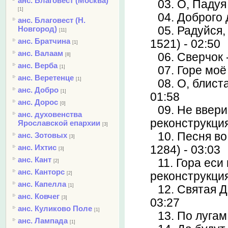
анс. Благовест (Москва)
03. О, Падуя
[1]
04. Доброго 
анс. Благовест (Н.
Новгород)
05. Радуйся,
[11]
анс. Братчина
1521) - 02:50
[1]
анс. Валаам
06. Сверчок 
[8]
анс. Верба
[1]
07. Горе моё
анс. Веретенце
[1]
08. О, блист
анс. Добро
[1]
01:58
анс. Дорос
[0]
09. Не ввери
анс. духовенства
реконструкция
Ярославской епархии
[3]
10. Песня в
анс. Зотовых
[3]
анс. Ихтис
1284) - 03:03
[3]
анс. Кант
11. Гора еси 
[2]
анс. Канторс
реконструкция
[2]
анс. Капелла
[1]
12. Святая 
анс. Ковчег
[3]
03:27
анс. Куликово Поле
[1]
13. По лугам
анс. Лампада
[1]