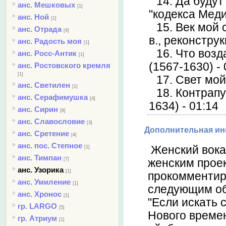
14. Да буду
анс. Мешковых
[1]
"кодекса Медич
анс. Ной
[1]
15. Век мой 
анс. Отрада
[4]
в., реконстру
анс. Радость моя
[1]
16. Что воз
анс. Росс-Антик
[1]
(1567-1630) - 
анс. Ростовского кремля
[1]
17. Свет мой 
анс. Светилен
[1]
18. Контрап
анс. Серафимушка
[4]
1634) - 01:14
анс. Сирин
[8]
анс. Славословие
[3]
Дополнительная и
анс. Сретение
[4]
анс. пос. Степное
Женский вокал
[1]
анс. Тимпан
[7]
женским прое
анс. Узорика
[1]
прокомментиро
анс. Умиление
[1]
следующим об
анс. Хронос
[1]
"Если искать 
гр. LARGO
[5]
Нового времен
гр. Атриум
[1]