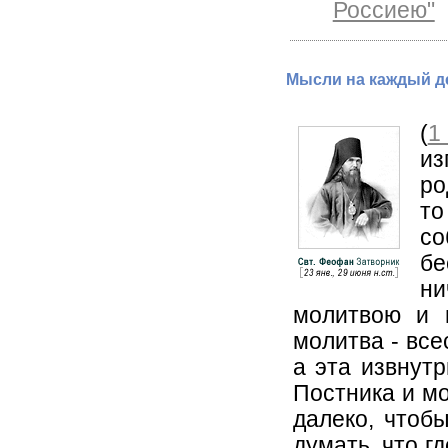
Россиею"
Мысли на каждый де
(
1
из
ро
то
со
бе
ни
молитвою и п
молитва - все
а эта извнутр
Постника и мо
далеко, чтоб
думать, что г