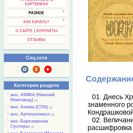
КАРТИНКАХ
РАЗНОЕ
КАК КАЧАТЬ?
О САЙТЕ | КОНТАКТЫ
ОТЗЫВЫ
Соц.сети
Содержани
Категории раздела
анс. ANIMA (Нижний
01. Днесь Х
Новгород)
[1]
знаменного ро
анс. Анима (СПб)
[1]
Кондрашковой)
анс. Артюшковых
[1]
02. Величани
анс. Березовские
Гусляры
расшифровка А
[1]