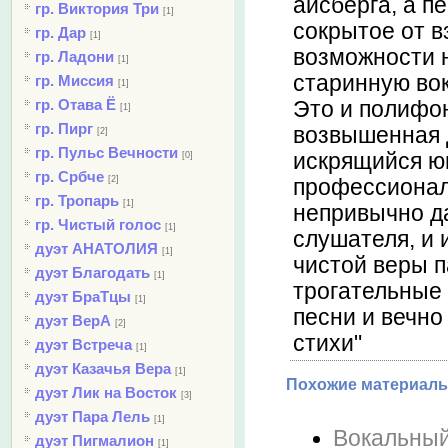
айсберга, а п
гр. Виктория Три
[1]
сокрытое от в
гр. Дар
[1]
возможности 
гр. Ладони
[1]
старинную во
гр. Миссия
[1]
гр. Отава Ё
Это и полифо
[1]
гр. Пирг
возвышенная д
[2]
гр. Пульс Вечности
искрящийся ю
[0]
гр. Србче
[2]
профессионал
гр. Тропарь
[1]
непривычно д
гр. Чистый голос
[1]
слушателя, и 
дуэт АНАТОЛИЯ
[1]
чистой веры 
дуэт Благодать
[1]
трогательные 
дуэт БраТцы
[1]
песни и вечн
дуэт ВерА
[2]
стихи"
дуэт Встреча
[1]
дуэт Казачья Вера
[1]
Похожие материалы
дуэт Лик на Восток
[3]
дуэт Пара Лель
[1]
Вокальный
дуэт Пигмалион
[1]