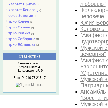
любовью"
квартет Притча
[3]
Фольклорн
квартет Коневец
[6]
человече.
союз Земстии
[1]
трио Ковчег
Юлия Бере
[9]
трио Октава
Колокольн
[1]
трио Реликт
"Акафист 
[2]
трио Соборяне
[1]
чудотворц
трио Яблонька
[7]
Мужской в
вечерняя"
Статистика
"Акафист 
Онлайн всего:
3
Узорешите
Странников:
3
Пользователей:
0
"Сретение
Ваш IP: 216.73.216.17
Мужской в
Патриарше
Ансамбль 
"Восстани,
Мужской в