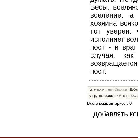
Бесы, вселяя
вселение, а
хозяина всяко
тот уверен,
исполняет вол
пост - и вра
случая, как
возвращается
пост.
Категория
:
анс. Узорика
|
Доба
Загрузок
:
2355
|
Рейтинг
:
4.0
/
Всего комментариев
:
0
Добавлять ко