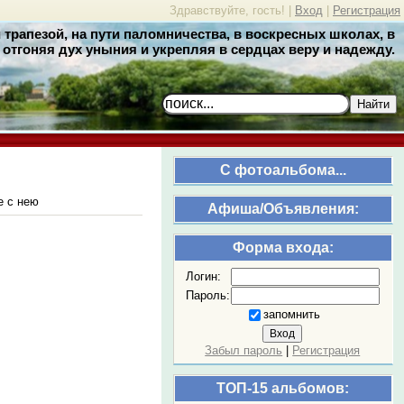
Здравствуйте, гость! |
Вход
|
Регистрация
трапезой, на пути паломничества, в воскресных школах, в
отгоняя дух уныния и укрепляя в сердцах веру и надежду.
Найти
C фотоальбома...
е с нею
Афиша/Объявления:
Форма входа:
Логин:
Пароль:
запомнить
Забыл пароль
|
Регистрация
ТОП-15 альбомов: