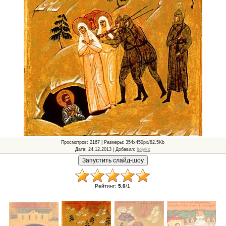
Просмотров
: 2167 |
Размеры
: 354x450px/82.5Kb
Дата
: 24.12.2013 |
Добавил
:
boiyko
Рейтинг
:
5.0
/
1