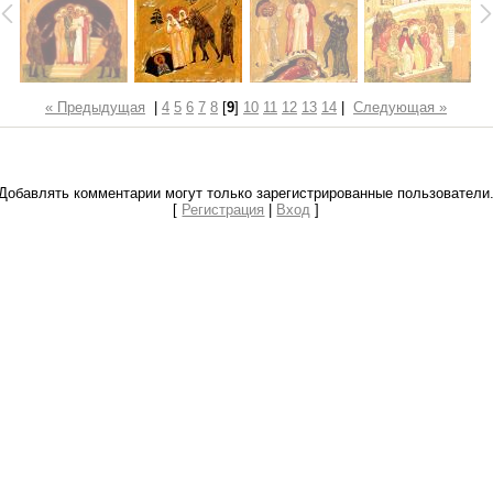
« Предыдущая
|
4
5
6
7
8
[
9
]
10
11
12
13
14
|
Следующая »
Добавлять комментарии могут только зарегистрированные пользователи
[
Регистрация
|
Вход
]