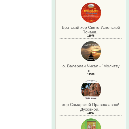
Братский хор Свято Успенской
Почаев...
11976
о. Валериан Чикал - "Молитву
п...
11960
хор Самарской Православной
Духовной...
11907