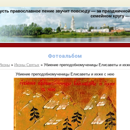
усть православное пение звучит повсюду — за праздничной 
семейном кругу — 
Фотоальбом
Иконы
»
Иконы Святых
» Убиение преподобномученицы Елисаветы и ихж
Убиение преподобномученицы Елисаветы и ихже с нею