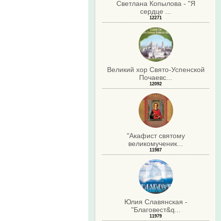
Светлана Копылова - "Я
сердце ...
12271
Великий хор Свято-Успенской
Почаевс...
12092
"Акафист святому
великомученик...
11987
Юлия Славянская -
"Благовест&q...
11979