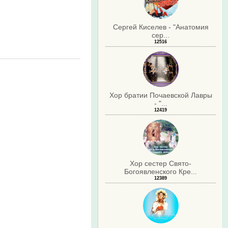
Сергей Киселев - "Анатомия
сер...
12516
.
Хор братии Почаевской Лавры
- "...
12419
Хор сестер Свято-
Богоявленского Кре...
12389