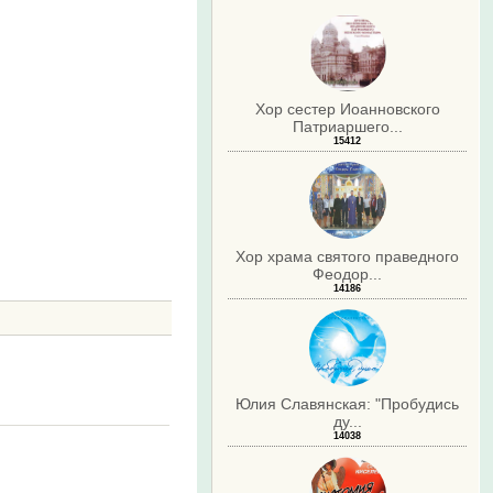
Хор сестер Иоанновского
Патриаршего...
15412
Хор храма святого праведного
Феодор...
14186
Юлия Славянская: "Пробудись
ду...
14038