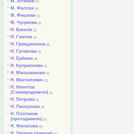
М. Устинов
[1]
М. Фаллах
[4]
М. Фишман
[1]
М. Чугреева
[1]
Н. Басков
[1]
Н. Гнатюк
[1]
Н. Гражданкина
[9]
Н. Гулакова
[3]
Н. Ерёмин
[9]
Н. Куприянова
[1]
Н. Малыванова
[1]
Н. Мастилович
[1]
Н. Налетов
(Схииеродиакон)
[1]
Н. Петрова
[4]
Н. Пискунова
[2]
Н. Платонов
(протодиакон)
[2]
Н. Филатова
[4]
Н. Червон (диакон)
[4]