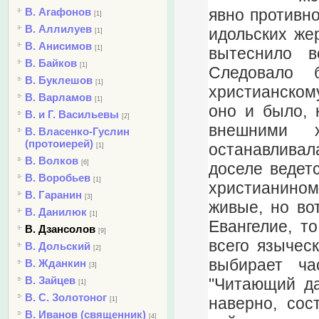
явно противно
В. Агафонов
[1]
В. Аллилуев
идольских жер
[1]
В. Анисимов
вытеснило в
[1]
В. Байков
[1]
Следовало 
В. Буклешов
[1]
христианскому
В. Варламов
[1]
оно и было, 
В. и Г. Васильевы
[2]
внешними 
В. Власенко-Гуслин
(протоиерей)
останавливал
[1]
В. Волков
[6]
доселе ведет
В. Воробьев
[1]
христианином
В. Гаранин
[3]
живые, но во
В. Данилюк
[1]
Евангелие, т
В. Дзансолов
[9]
всего языческ
В. Дольский
[2]
выбирает ча
В. Жданкин
[3]
В. Зайцев
"Читающий да
[1]
В. С. Золотоног
наверно, сос
[1]
В. Иванов (священник)
[4]