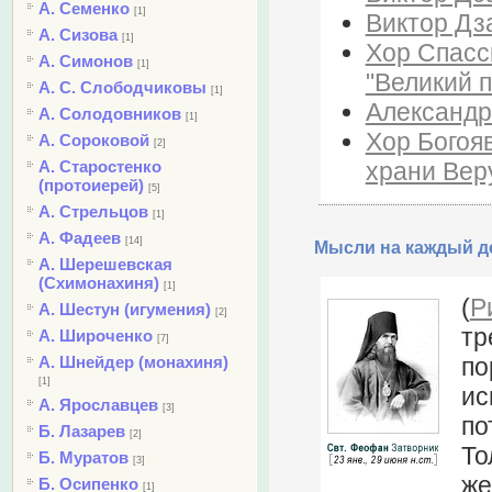
А. Семенко
[1]
Виктор Дза
А. Сизова
[1]
Хор Спасс
А. Симонов
[1]
"Великий п
А. С. Слободчиковы
[1]
Александр
А. Солодовников
[1]
Хор Богоя
А. Сороковой
[2]
храни Вер
А. Старостенко
(протоиерей)
[5]
А. Стрельцов
[1]
А. Фадеев
[14]
Мысли на каждый де
А. Шерешевская
(Схимонахиня)
[1]
(
Р
А. Шестун (игумения)
[2]
тр
А. Широченко
[7]
по
А. Шнейдер (монахиня)
[1]
ис
А. Ярославцев
[3]
по
Б. Лазарев
[2]
То
Б. Муратов
[3]
же
Б. Осипенко
[1]