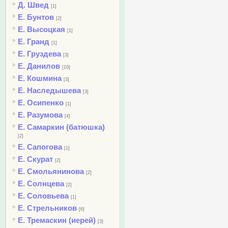
Д. Швед
[1]
Е. Бунтов
[2]
Е. Высоцкая
[1]
Е. Гранд
[1]
Е. Груздева
[3]
Е. Данилов
[10]
Е. Кошмина
[3]
Е. Наследышева
[3]
Е. Осипенко
[1]
Е. Разумова
[4]
Е. Самаркин (батюшка)
[2]
Е. Сапогова
[1]
Е. Скурат
[2]
Е. Смольянинова
[2]
Е. Солнцева
[2]
Е. Соловьева
[1]
Е. Стрельников
[6]
Е. Тремаскин (иерей)
[3]