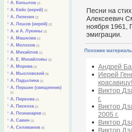
А. Копылов
[2]
Песни на сти
А. Кяйс (иерей)
[2]
А. Лепехин
Алексеевич См
[2]
А. Лешов (иерей)
ноября 1961, 
[2]
А. и А. Лукины
[2]
эмиграции.
А. Машкова
[1]
А. Мелехов
[1]
Похожие материалы
А. Михайлов
[1]
А. Е. Михайловы
[5]
Андрей Бай
А. Морева
[2]
Иерей Генн
А. Мысловский
[8]
А. Падылина
красавицу!
[1]
А. Першин (священник)
Виктор Дз
[1]
г.
А. Пиркова
[2]
Виктор Дза
А. Пискоха
[1]
2005 г.
А. Познахарев
[1]
А. Савин
Виктор Дз
[1]
А. Селиванов
Виктор Дза
[6]