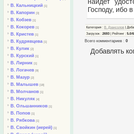
найдет удост
В. Кальницкий
[1]
Господу, ибо 
В. Капорин
[3]
В. Кобзев
[1]
В. Кокорев
Категория
:
В. Дзансолов
|
Доб
[1]
В. Кристев
Загрузок
:
2693
|
Рейтинг
:
5.0
/
[1]
В. Кудрявцева
Всего комментариев
:
0
[1]
В. Кулик
[2]
Добавлять ко
В. Курский
[1]
В. Лирник
[1]
В. Логачев
[9]
В. Мазур
[2]
В. Малышев
[18]
В. Молчанов
[1]
В. Никуляк
[4]
В. Ольшанников
[1]
В. Попов
[1]
В. Рябкова
[1]
В. Свойкин (иерей)
[1]