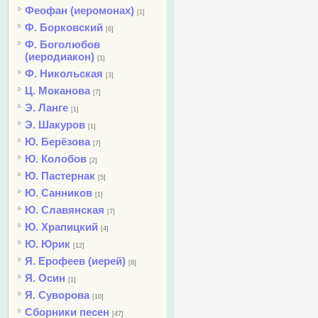
Феофан (иеромонах)
[1]
Ф. Борковский
[6]
Ф. Боголюбов
(иеродиакон)
[1]
Ф. Никольская
[3]
Ц. Моканова
[7]
Э. Ланге
[1]
Э. Шакуров
[1]
Ю. Берёзова
[7]
Ю. Колобов
[2]
Ю. Пастернак
[5]
Ю. Санников
[1]
Ю. Славянская
[7]
Ю. Храпицкий
[4]
Ю. Юрик
[12]
Я. Ерофеев (иерей)
[8]
Я. Осин
[1]
Я. Суворова
[10]
Сборники песен
[47]