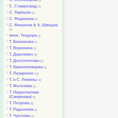
[1]
С. Ставроград
[2]
С. Терёшин
[1]
С. Феденков
[3]
С. Филипов & А. Швецов
[1]
инок. Теодора
[1]
Т. Баскакова
[7]
Т. Воронина
[1]
Т. Дашкевич
[6]
Т. Долгополова
[2]
Т. Краснопевцева
[1]
Т. Лазаренко
[23]
Т. и С. Левины
[4]
Т. Метелёва
[1]
Т. Недоспасова
(Смирнова)
[6]
Т. Петрова
[8]
Т. Радынова
[1]
Т. Чуслова
[2]