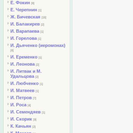
Е. Фокин
[8]
Е. Черепнин
[1]
Ж. Бичевская
[16]
И. Балакирев
[2]
И. Варапаева
[1]
И. Горелова
[1]
И. Дьяченко (иеромонах)
[8]
И. Еременко
[1]
И. Леонова
[2]
И. Литвак и М.
Удальцова
[2]
И. Любченко
[1]
И. Матвеев
[1]
И. Петров
[7]
И. Роса
[4]
И. Семендяев
[1]
И. Скорик
[9]
К. Качьян
[2]