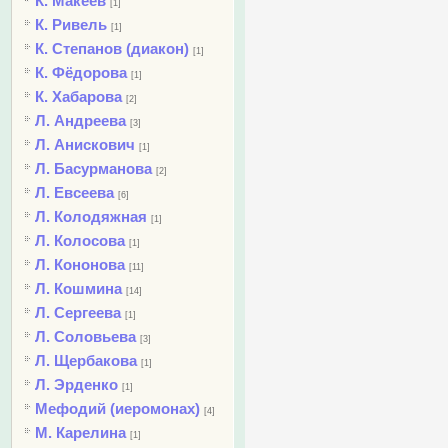
К. Макеев
[1]
К. Ривель
[1]
К. Степанов (диакон)
[1]
К. Фёдорова
[1]
К. Хабарова
[2]
Л. Андреева
[3]
Л. Анискович
[1]
Л. Басурманова
[2]
Л. Евсеева
[6]
Л. Колодяжная
[1]
Л. Колосова
[1]
Л. Кононова
[11]
Л. Кошмина
[14]
Л. Сергеева
[1]
Л. Соловьева
[3]
Л. Щербакова
[1]
Л. Эрденко
[1]
Мефодий (иеромонах)
[4]
М. Карелина
[1]