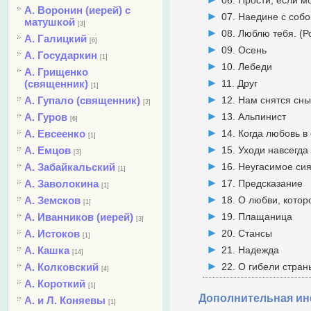
06. Прости, если 
А. Воронин (иерей) с
07. Наедине с соб
матушкой
[3]
08. Люблю тебя. (Р
А. Галицкий
[6]
09. Осень
А. Государкин
[1]
10. Лебеди
А. Грищенко
(священник)
11. Друг
[1]
А. Гупало (священник)
12. Нам снятся сн
[2]
А. Гуров
13. Альпинист
[6]
А. Евсеенко
14. Когда любовь в
[1]
А. Емцов
15. Уходи навсегда
[3]
А. Забайкальский
16. Неугасимое си
[1]
А. Заволокина
17. Предсказание
[1]
А. Земсков
18. О любви, котор
[1]
А. Иванников (иерей)
19. Плащаница
[3]
А. Истоков
20. Стансы
[1]
А. Кашка
21. Надежда
[14]
А. Колковский
22. О гибели стра
[4]
А. Короткий
[1]
Дополнительная и
А. и Л. Коняевы
[1]