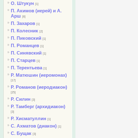
О. Штукун
[1]
П. Акимов (иерей) и А.
Арш
[6]
П. Захаров
[1]
П. Колесник
[2]
П. Пиковский
[1]
П. Романцев
[1]
П. Синявский
[1]
П. Старцев
[1]
П. Терентьева
[1]
Р. Матюшин (иеромонах)
[17]
Р. Романов (иеродиакон)
[25]
Р. Силин
[3]
Р. Тамберг (архидиакон)
[3]
Р. Хисматуллин
[1]
С. Ахматов (диакон)
[1]
С. Бущак
[3]