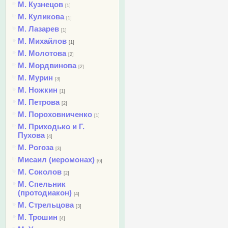
М. Кузнецов
[1]
М. Куликова
[1]
М. Лазарев
[1]
М. Михайлов
[1]
М. Молотова
[2]
М. Мордвинова
[2]
М. Мурин
[3]
М. Ножкин
[1]
М. Петрова
[2]
М. Пороховниченко
[1]
М. Приходько и Г.
Пухова
[4]
М. Рогоза
[3]
Мисаил (иеромонах)
[6]
М. Соколов
[2]
М. Спельник
(протодиакон)
[4]
М. Стрельцова
[3]
М. Трошин
[4]