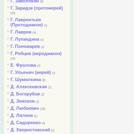
Г. Заволокин
[6]
Г. Заридзе (протоиерей)
[25]
Г. Лаврентьев
(Протодиакон)
[1]
Г. Лавров
[4]
Г. Лупандина
[1]
Г. Пономарев
[1]
Г. Рябцев (иеродиакон)
[15]
Е. Фролова
[7]
Г. Ульянич (иерей)
[2]
Г. Шумилкина
[8]
Д. Алексеевская
[1]
Д. Богорубов
[2]
Д. Земсков
[1]
Д. Любоевич
[18]
Д. Ляляев
[1]
Д. Сидоренко
[4]
Д. Хворостовский
[1]