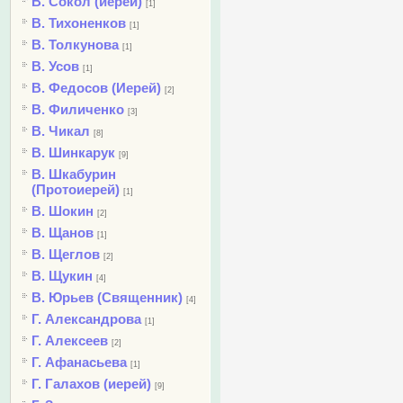
В. Сокол (иерей)
[1]
В. Тихоненков
[1]
В. Толкунова
[1]
В. Усов
[1]
В. Федосов (Иерей)
[2]
В. Филиченко
[3]
В. Чикал
[8]
В. Шинкарук
[9]
В. Шкабурин
(Протоиерей)
[1]
В. Шокин
[2]
В. Щанов
[1]
В. Щеглов
[2]
В. Щукин
[4]
В. Юрьев (Священник)
[4]
Г. Александрова
[1]
Г. Алексеев
[2]
Г. Афанасьева
[1]
Г. Галахов (иерей)
[9]