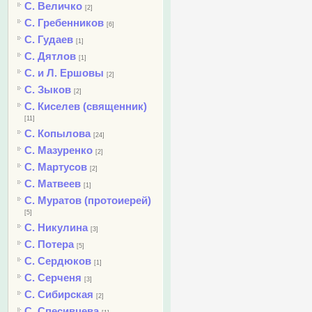
С. Величко
[2]
С. Гребенников
[6]
С. Гудаев
[1]
С. Дятлов
[1]
С. и Л. Ершовы
[2]
С. Зыков
[2]
С. Киселев (священник)
[11]
С. Копылова
[24]
С. Мазуренко
[2]
С. Мартусов
[2]
С. Матвеев
[1]
С. Муратов (протоиерей)
[5]
С. Никулина
[3]
С. Потера
[5]
С. Сердюков
[1]
С. Серченя
[3]
С. Сибирская
[2]
С. Спесивцева