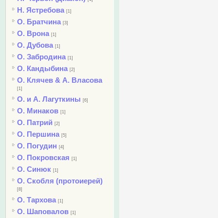
Н. Ястребова
[1]
О. Братчина
[3]
О. Врона
[1]
О. Дубова
[1]
О. Забродина
[1]
О. Кандыбина
[2]
О. Клячев & А. Власова
[1]
О. и А. Лагуткины
[6]
О. Минаков
[1]
О. Патрий
[2]
О. Першина
[5]
О. Погудин
[4]
О. Покровская
[1]
О. Синюк
[1]
О. Скобля (протоиерей)
[8]
О. Тархова
[1]
О. Шаповалов
[1]