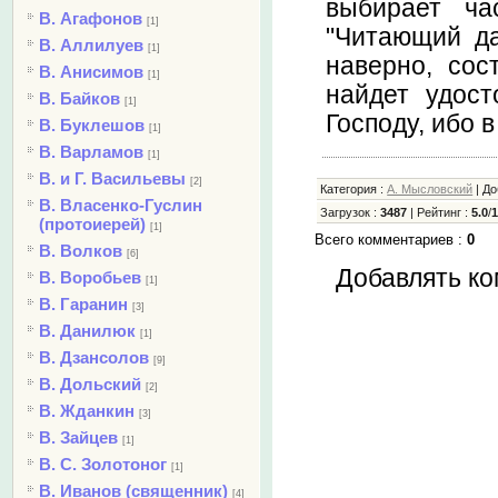
выбирает ча
В. Агафонов
[1]
"Читающий да
В. Аллилуев
[1]
наверно, сос
В. Анисимов
[1]
найдет удост
В. Байков
[1]
Господу, ибо 
В. Буклешов
[1]
В. Варламов
[1]
В. и Г. Васильевы
[2]
Категория
:
А. Мысловский
|
До
В. Власенко-Гуслин
Загрузок
:
3487
|
Рейтинг
:
5.0
/
(протоиерей)
[1]
Всего комментариев
:
0
В. Волков
[6]
Добавлять ко
В. Воробьев
[1]
В. Гаранин
[3]
В. Данилюк
[1]
В. Дзансолов
[9]
В. Дольский
[2]
В. Жданкин
[3]
В. Зайцев
[1]
В. С. Золотоног
[1]
В. Иванов (священник)
[4]