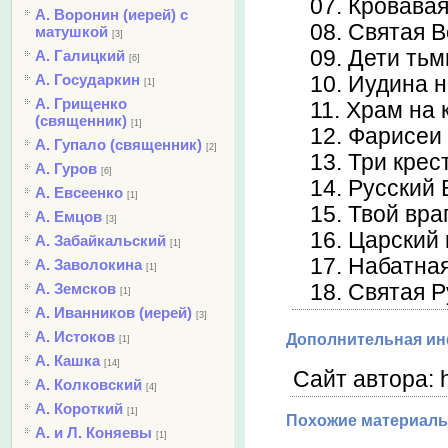
07. Кровава
А. Воронин (иерей) с
08. Святая 
матушкой
[3]
09. Дети ть
А. Галицкий
[6]
А. Государкин
10. Иудина 
[1]
А. Грищенко
11. Храм на 
(священник)
[1]
12. Фарисеи
А. Гупало (священник)
[2]
13. Три крес
А. Гуров
[6]
14. Русский 
А. Евсеенко
[1]
15. Твой вра
А. Емцов
[3]
16. Царский 
А. Забайкальский
[1]
17. Набатна
А. Заволокина
[1]
А. Земсков
18. Святая Р
[1]
А. Иванников (иерей)
[3]
А. Истоков
Дополнительная и
[1]
А. Кашка
[14]
Сайт автора: h
А. Колковский
[4]
А. Короткий
[1]
Похожие материалы
А. и Л. Коняевы
[1]