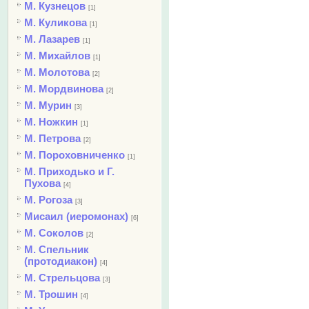
М. Кузнецов
[1]
М. Куликова
[1]
М. Лазарев
[1]
М. Михайлов
[1]
М. Молотова
[2]
М. Мордвинова
[2]
М. Мурин
[3]
М. Ножкин
[1]
М. Петрова
[2]
М. Пороховниченко
[1]
М. Приходько и Г.
Пухова
[4]
М. Рогоза
[3]
Мисаил (иеромонах)
[6]
М. Соколов
[2]
М. Спельник
(протодиакон)
[4]
М. Стрельцова
[3]
М. Трошин
[4]