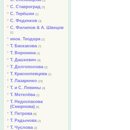
[1]
С. Ставроград
[2]
С. Терёшин
[1]
С. Феденков
[3]
С. Филипов & А. Швецов
[1]
инок. Теодора
[1]
Т. Баскакова
[7]
Т. Воронина
[1]
Т. Дашкевич
[6]
Т. Долгополова
[2]
Т. Краснопевцева
[1]
Т. Лазаренко
[23]
Т. и С. Левины
[4]
Т. Метелёва
[1]
Т. Недоспасова
(Смирнова)
[6]
Т. Петрова
[8]
Т. Радынова
[1]
Т. Чуслова
[2]