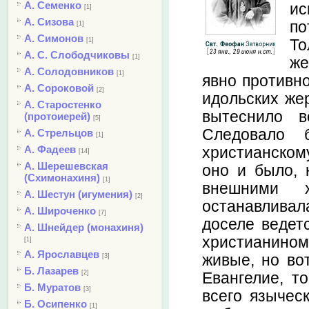
А. Семенко
ис
[1]
А. Сизова
по
[1]
А. Симонов
То
[1]
А. С. Слободчиковы
[1]
же
А. Солодовников
[1]
явно противно
А. Сороковой
[2]
идольских жер
А. Старостенко
вытеснило в
(протоиерей)
[5]
Следовало 
А. Стрельцов
[1]
А. Фадеев
христианскому
[14]
А. Шерешевская
оно и было, 
(Схимонахиня)
[1]
внешними 
А. Шестун (игумения)
[2]
останавливал
А. Широченко
[7]
доселе ведет
А. Шнейдер (монахиня)
христианином
[1]
А. Ярославцев
живые, но во
[3]
Б. Лазарев
[2]
Евангелие, т
Б. Муратов
[3]
всего языческ
Б. Осипенко
[1]