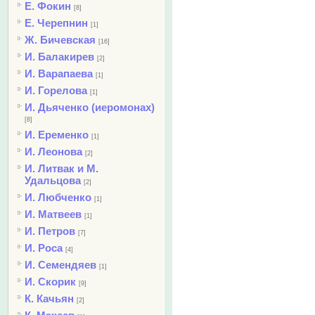
Е. Фокин
[8]
Е. Черепнин
[1]
Ж. Бичевская
[16]
И. Балакирев
[2]
И. Варапаева
[1]
И. Горелова
[1]
И. Дьяченко (иеромонах)
[8]
И. Еременко
[1]
И. Леонова
[2]
И. Литвак и М.
Удальцова
[2]
И. Любченко
[1]
И. Матвеев
[1]
И. Петров
[7]
И. Роса
[4]
И. Семендяев
[1]
И. Скорик
[9]
К. Качьян
[2]