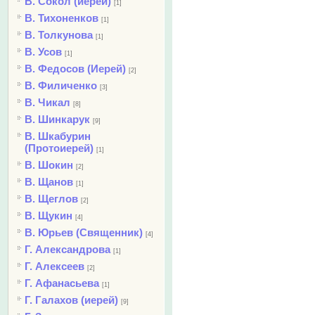
В. Сокол (иерей)
[1]
В. Тихоненков
[1]
В. Толкунова
[1]
В. Усов
[1]
В. Федосов (Иерей)
[2]
В. Филиченко
[3]
В. Чикал
[8]
В. Шинкарук
[9]
В. Шкабурин
(Протоиерей)
[1]
В. Шокин
[2]
В. Щанов
[1]
В. Щеглов
[2]
В. Щукин
[4]
В. Юрьев (Священник)
[4]
Г. Александрова
[1]
Г. Алексеев
[2]
Г. Афанасьева
[1]
Г. Галахов (иерей)
[9]