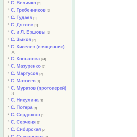
С. Величко
[2]
С. Гребенников
[6]
С. Гудаев
[1]
С. Дятлов
[1]
С. и Л. Ершовы
[2]
С. Зыков
[2]
С. Киселев (священник)
[11]
С. Копылова
[24]
С. Мазуренко
[2]
С. Мартусов
[2]
С. Матвеев
[1]
С. Муратов (протоиерей)
[5]
С. Никулина
[3]
С. Потера
[5]
С. Сердюков
[1]
С. Серченя
[3]
С. Сибирская
[2]
С. Спесивцева