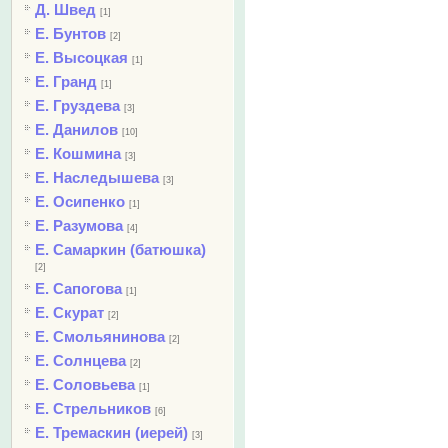
Д. Швед
[1]
Е. Бунтов
[2]
Е. Высоцкая
[1]
Е. Гранд
[1]
Е. Груздева
[3]
Е. Данилов
[10]
Е. Кошмина
[3]
Е. Наследышева
[3]
Е. Осипенко
[1]
Е. Разумова
[4]
Е. Самаркин (батюшка)
[2]
Е. Сапогова
[1]
Е. Скурат
[2]
Е. Смольянинова
[2]
Е. Солнцева
[2]
Е. Соловьева
[1]
Е. Стрельников
[6]
Е. Тремаскин (иерей)
[3]