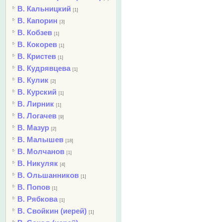
В. Кальницкий
[1]
В. Капорин
[3]
В. Кобзев
[1]
В. Кокорев
[1]
В. Кристев
[1]
В. Кудрявцева
[1]
В. Кулик
[2]
В. Курский
[1]
В. Лирник
[1]
В. Логачев
[9]
В. Мазур
[2]
В. Малышев
[18]
В. Молчанов
[1]
В. Никуляк
[4]
В. Ольшанников
[1]
В. Попов
[1]
В. Рябкова
[1]
В. Свойкин (иерей)
[1]