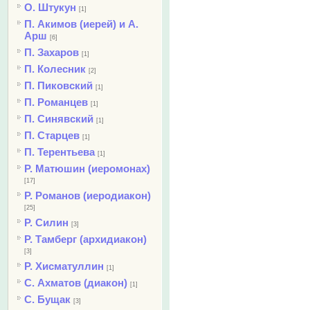
О. Штукун
[1]
П. Акимов (иерей) и А.
Арш
[6]
П. Захаров
[1]
П. Колесник
[2]
П. Пиковский
[1]
П. Романцев
[1]
П. Синявский
[1]
П. Старцев
[1]
П. Терентьева
[1]
Р. Матюшин (иеромонах)
[17]
Р. Романов (иеродиакон)
[25]
Р. Силин
[3]
Р. Тамберг (архидиакон)
[3]
Р. Хисматуллин
[1]
С. Ахматов (диакон)
[1]
С. Бущак
[3]