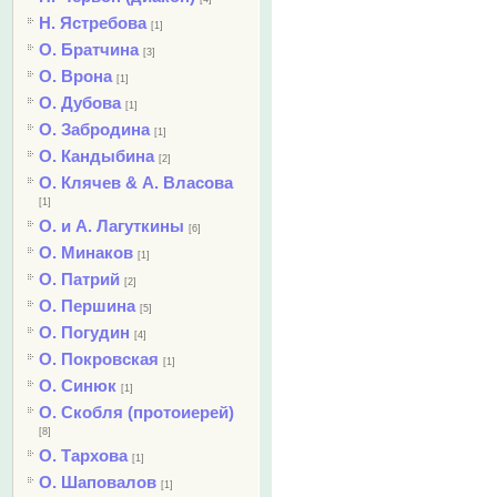
Н. Ястребова
[1]
О. Братчина
[3]
О. Врона
[1]
О. Дубова
[1]
О. Забродина
[1]
О. Кандыбина
[2]
О. Клячев & А. Власова
[1]
О. и А. Лагуткины
[6]
О. Минаков
[1]
О. Патрий
[2]
О. Першина
[5]
О. Погудин
[4]
О. Покровская
[1]
О. Синюк
[1]
О. Скобля (протоиерей)
[8]
О. Тархова
[1]
О. Шаповалов
[1]