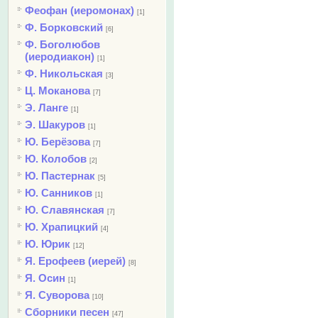
Феофан (иеромонах)
[1]
Ф. Борковский
[6]
Ф. Боголюбов
(иеродиакон)
[1]
Ф. Никольская
[3]
Ц. Моканова
[7]
Э. Ланге
[1]
Э. Шакуров
[1]
Ю. Берёзова
[7]
Ю. Колобов
[2]
Ю. Пастернак
[5]
Ю. Санников
[1]
Ю. Славянская
[7]
Ю. Храпицкий
[4]
Ю. Юрик
[12]
Я. Ерофеев (иерей)
[8]
Я. Осин
[1]
Я. Суворова
[10]
Сборники песен
[47]