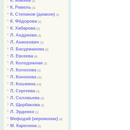
К. Макеев
[1]
К. Ривель
[1]
К. Степанов (диакон)
[1]
К. Фёдорова
[1]
К. Хабарова
[2]
Л. Андреева
[3]
Л. Анискович
[1]
Л. Басурманова
[2]
Л. Евсеева
[6]
Л. Колодяжная
[1]
Л. Колосова
[1]
Л. Кононова
[11]
Л. Кошмина
[14]
Л. Сергеева
[1]
Л. Соловьева
[3]
Л. Щербакова
[1]
Л. Эрденко
[1]
Мефодий (иеромонах)
[4]
М. Карелина
[1]