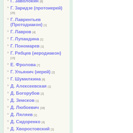
Г. Заволокин
[6]
Г. Заридзе (протоиерей)
[25]
Г. Лаврентьев
(Протодиакон)
[1]
Г. Лавров
[4]
Г. Лупандина
[1]
Г. Пономарев
[1]
Г. Рябцев (иеродиакон)
[15]
Е. Фролова
[7]
Г. Ульянич (иерей)
[2]
Г. Шумилкина
[8]
Д. Алексеевская
[1]
Д. Богорубов
[2]
Д. Земсков
[1]
Д. Любоевич
[18]
Д. Ляляев
[1]
Д. Сидоренко
[4]
Д. Хворостовский
[1]