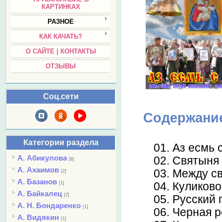
КАРТИНКАХ
РАЗНОЕ
КАК КАЧАТЬ?
О САЙТЕ | КОНТАКТЫ
ОТЗЫВЫ
Соц.сети
Содержани
Категории раздела
01. Аз есмь 
А. Абикулова
02. Святыня
[8]
А. Ахаимов
03. Между с
[2]
А. Базанов
[1]
04. Куликово
А. Байкалец
[2]
05. Русский 
А. Н. Бондаренко
[1]
06. Черная р
А. Видякин
[1]