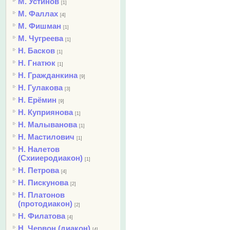
М. Устинов
[1]
М. Фаллах
[4]
М. Фишман
[1]
М. Чугреева
[1]
Н. Басков
[1]
Н. Гнатюк
[1]
Н. Гражданкина
[9]
Н. Гулакова
[3]
Н. Ерёмин
[9]
Н. Куприянова
[1]
Н. Малыванова
[1]
Н. Мастилович
[1]
Н. Налетов
(Схииеродиакон)
[1]
Н. Петрова
[4]
Н. Пискунова
[2]
Н. Платонов
(протодиакон)
[2]
Н. Филатова
[4]
Н. Червон (диакон)
[4]