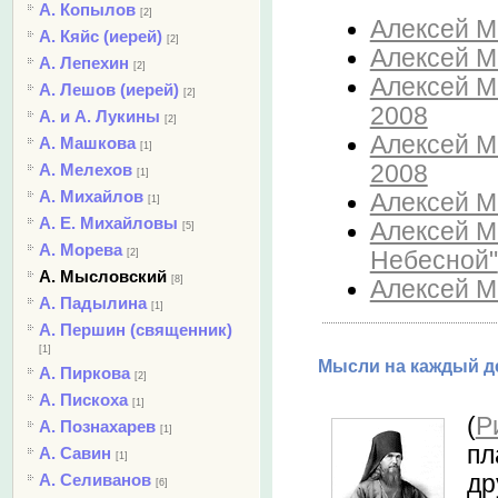
А. Копылов
[2]
Алексей Мы
А. Кяйс (иерей)
[2]
Алексей Мы
А. Лепехин
[2]
Алексей Мы
А. Лешов (иерей)
[2]
2008
А. и А. Лукины
[2]
Алексей Мы
А. Машкова
[1]
2008
А. Мелехов
[1]
А. Михайлов
Алексей Мы
[1]
А. Е. Михайловы
Алексей М
[5]
А. Морева
Небесной"
[2]
А. Мысловский
[8]
Алексей М
А. Падылина
[1]
А. Першин (священник)
[1]
Мысли на каждый де
А. Пиркова
[2]
А. Пискоха
[1]
(
Р
А. Познахарев
[1]
пл
А. Савин
[1]
др
А. Селиванов
[6]