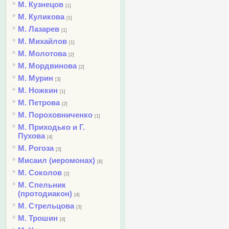
М. Кузнецов
[1]
М. Куликова
[1]
М. Лазарев
[1]
М. Михайлов
[1]
М. Молотова
[2]
М. Мордвинова
[2]
М. Мурин
[3]
М. Ножкин
[1]
М. Петрова
[2]
М. Пороховниченко
[1]
М. Приходько и Г.
Пухова
[4]
М. Рогоза
[3]
Мисаил (иеромонах)
[6]
М. Соколов
[2]
М. Спельник
(протодиакон)
[4]
М. Стрельцова
[3]
М. Трошин
[4]