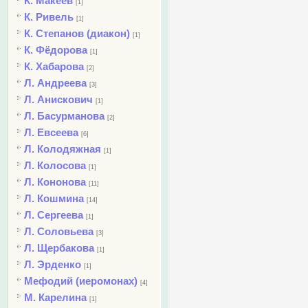
К. Макеев
[1]
К. Ривель
[1]
К. Степанов (диакон)
[1]
К. Фёдорова
[1]
К. Хабарова
[2]
Л. Андреева
[3]
Л. Анискович
[1]
Л. Басурманова
[2]
Л. Евсеева
[6]
Л. Колодяжная
[1]
Л. Колосова
[1]
Л. Кононова
[11]
Л. Кошмина
[14]
Л. Сергеева
[1]
Л. Соловьева
[3]
Л. Щербакова
[1]
Л. Эрденко
[1]
Мефодий (иеромонах)
[4]
М. Карелина
[1]