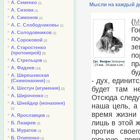
А. Семенко
[1]
Мысли на каждый де
А. Сизова
[1]
А. Симонов
[1]
(
М
А. С. Слободчиковы
[1]
Го
А. Солодовников
[1]
по
А. Сороковой
[2]
зе
А. Старостенко
(протоиерей)
по
[5]
А. Стрельцов
[1]
пр
А. Фадеев
[14]
бу
А. Шерешевская
- дух, единит
(Схимонахиня)
[1]
будет там н
А. Шестун (игумения)
[2]
А. Широченко
Отсюда следу
[7]
А. Шнейдер (монахиня)
наша цель, а 
[1]
время жизни 
А. Ярославцев
[3]
лишь в этой ж
Б. Лазарев
[2]
против свое
Б. Муратов
[3]
Б. Осипенко
горькую, пре
[1]