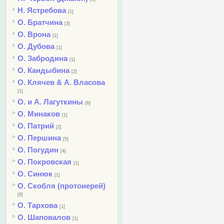
Н. Ястребова
[1]
О. Братчина
[3]
О. Врона
[1]
О. Дубова
[1]
О. Забродина
[1]
О. Кандыбина
[2]
О. Клячев & А. Власова
[1]
О. и А. Лагуткины
[6]
О. Минаков
[1]
О. Патрий
[2]
О. Першина
[5]
О. Погудин
[4]
О. Покровская
[1]
О. Синюк
[1]
О. Скобля (протоиерей)
[8]
О. Тархова
[1]
О. Шаповалов
[1]