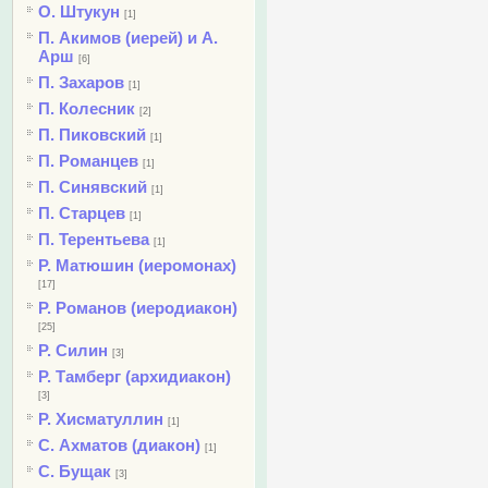
О. Штукун
[1]
П. Акимов (иерей) и А.
Арш
[6]
П. Захаров
[1]
П. Колесник
[2]
П. Пиковский
[1]
П. Романцев
[1]
П. Синявский
[1]
П. Старцев
[1]
П. Терентьева
[1]
Р. Матюшин (иеромонах)
[17]
Р. Романов (иеродиакон)
[25]
Р. Силин
[3]
Р. Тамберг (архидиакон)
[3]
Р. Хисматуллин
[1]
С. Ахматов (диакон)
[1]
С. Бущак
[3]