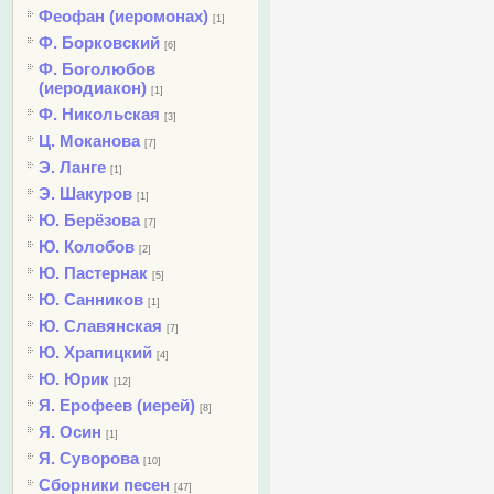
Феофан (иеромонах)
[1]
Ф. Борковский
[6]
Ф. Боголюбов
(иеродиакон)
[1]
Ф. Никольская
[3]
Ц. Моканова
[7]
Э. Ланге
[1]
Э. Шакуров
[1]
Ю. Берёзова
[7]
Ю. Колобов
[2]
Ю. Пастернак
[5]
Ю. Санников
[1]
Ю. Славянская
[7]
Ю. Храпицкий
[4]
Ю. Юрик
[12]
Я. Ерофеев (иерей)
[8]
Я. Осин
[1]
Я. Суворова
[10]
Сборники песен
[47]