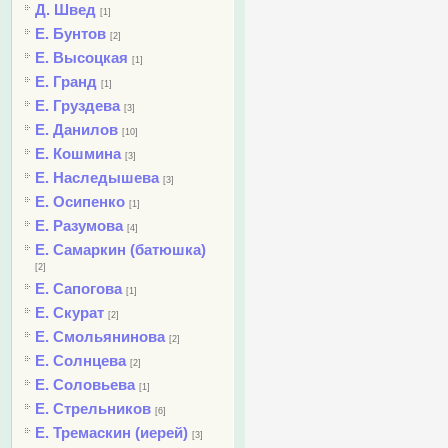
Д. Швед
[1]
Е. Бунтов
[2]
Е. Высоцкая
[1]
Е. Гранд
[1]
Е. Груздева
[3]
Е. Данилов
[10]
Е. Кошмина
[3]
Е. Наследышева
[3]
Е. Осипенко
[1]
Е. Разумова
[4]
Е. Самаркин (батюшка)
[2]
Е. Сапогова
[1]
Е. Скурат
[2]
Е. Смольянинова
[2]
Е. Солнцева
[2]
Е. Соловьева
[1]
Е. Стрельников
[6]
Е. Тремаскин (иерей)
[3]