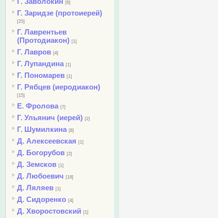
Г. Заволокин
[6]
Г. Заридзе (протоиерей)
[25]
Г. Лаврентьев
(Протодиакон)
[1]
Г. Лавров
[4]
Г. Лупандина
[1]
Г. Пономарев
[1]
Г. Рябцев (иеродиакон)
[15]
Е. Фролова
[7]
Г. Ульянич (иерей)
[2]
Г. Шумилкина
[8]
Д. Алексеевская
[1]
Д. Богорубов
[2]
Д. Земсков
[1]
Д. Любоевич
[18]
Д. Ляляев
[1]
Д. Сидоренко
[4]
Д. Хворостовский
[1]