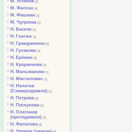
М. Устинов
[1]
М. Фаллах
[4]
М. Фишман
[1]
М. Чугреева
[1]
Н. Басков
[1]
Н. Гнатюк
[1]
Н. Гражданкина
[9]
Н. Гулакова
[3]
Н. Ерёмин
[9]
Н. Куприянова
[1]
Н. Малыванова
[1]
Н. Мастилович
[1]
Н. Налетов
(Схииеродиакон)
[1]
Н. Петрова
[4]
Н. Пискунова
[2]
Н. Платонов
(протодиакон)
[2]
Н. Филатова
[4]
Н. Червон (диакон)
[4]