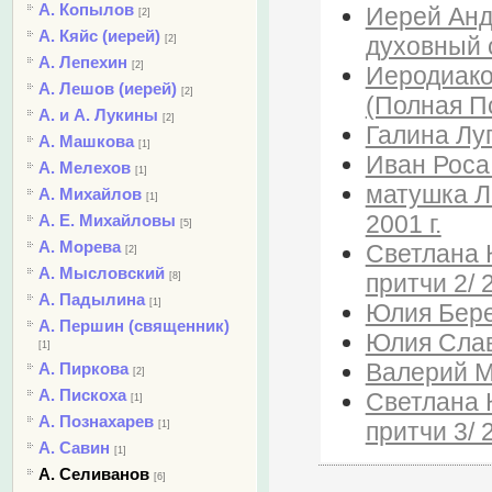
А. Копылов
Иерей Анд
[2]
А. Кяйс (иерей)
духовный 
[2]
А. Лепехин
[2]
Иеродиако
А. Лешов (иерей)
[2]
(Полная П
А. и А. Лукины
[2]
Галина Лу
А. Машкова
[1]
Иван Роса 
А. Мелехов
[1]
матушка Л
А. Михайлов
[1]
2001 г.
А. Е. Михайловы
[5]
А. Морева
Светлана К
[2]
А. Мысловский
притчи 2/ 2
[8]
А. Падылина
[1]
Юлия Бере
А. Першин (священник)
Юлия Слав
[1]
Валерий М
А. Пиркова
[2]
А. Пискоха
Светлана К
[1]
А. Познахарев
притчи 3/ 2
[1]
А. Савин
[1]
А. Селиванов
[6]