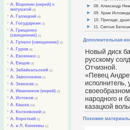
А. Воронин (иерей) с
08. Александр Нев
матушкой
[3]
09. Храм Исповед
А. Галицкий
[6]
10. Припади, душе
А. Государкин
[1]
11. Святые Батюш
А. Грищенко
(священник)
[1]
Дополнительная и
А. Гупало (священник)
[2]
А. Гуров
Новый диск б
[6]
А. Евсеенко
[1]
русскому солд
А. Емцов
[3]
Отчизной.
А. Забайкальский
[1]
«Певец Андре
А. Заволокина
[1]
исполнитель, 
А. Земсков
[1]
своеобразном
А. Иванников (иерей)
[3]
народного и ба
А. Истоков
[1]
А. Кашка
казацкой воль
[14]
А. Колковский
[4]
А. Короткий
Похожие материалы
[1]
А. и Л. Коняевы
[1]