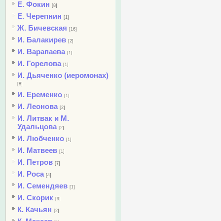
Е. Фокин
[8]
Е. Черепнин
[1]
Ж. Бичевская
[16]
И. Балакирев
[2]
И. Варапаева
[1]
И. Горелова
[1]
И. Дьяченко (иеромонах)
[8]
И. Еременко
[1]
И. Леонова
[2]
И. Литвак и М.
Удальцова
[2]
И. Любченко
[1]
И. Матвеев
[1]
И. Петров
[7]
И. Роса
[4]
И. Семендяев
[1]
И. Скорик
[9]
К. Качьян
[2]