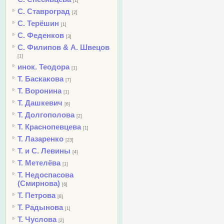
[1]
С. Ставроград
[2]
С. Терёшин
[1]
С. Феденков
[3]
С. Филипов & А. Швецов
[1]
инок. Теодора
[1]
Т. Баскакова
[7]
Т. Воронина
[1]
Т. Дашкевич
[6]
Т. Долгополова
[2]
Т. Краснопевцева
[1]
Т. Лазаренко
[23]
Т. и С. Левины
[4]
Т. Метелёва
[1]
Т. Недоспасова
(Смирнова)
[6]
Т. Петрова
[8]
Т. Радынова
[1]
Т. Чуслова
[2]