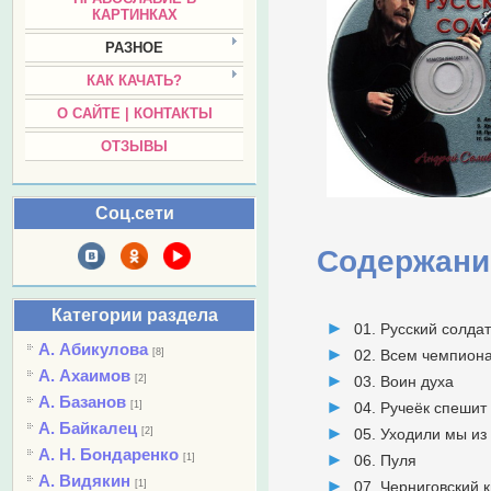
КАРТИНКАХ
РАЗНОЕ
КАК КАЧАТЬ?
О САЙТЕ | КОНТАКТЫ
ОТЗЫВЫ
Соц.сети
Содержани
Категории раздела
01. Русский солда
А. Абикулова
[8]
02. Всем чемпион
А. Ахаимов
[2]
03. Воин духа
А. Базанов
[1]
04. Ручеёк спешит
А. Байкалец
[2]
05. Уходили мы и
А. Н. Бондаренко
[1]
06. Пуля
А. Видякин
[1]
07. Черниговский 