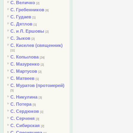
С. Величко
[2]
С. Гребенников
[6]
С. Гудаев
[1]
С. Дятлов
[1]
С. и Л. Ершовы
[2]
С. Зыков
[2]
С. Киселев (священник)
[11]
С. Копылова
[24]
С. Мазуренко
[2]
С. Мартусов
[2]
С. Матвеев
[1]
С. Муратов (протоиерей)
[5]
С. Никулина
[3]
С. Потера
[5]
С. Сердюков
[1]
С. Серченя
[3]
С. Сибирская
[2]
С. Спесивцева