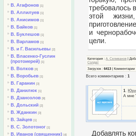
В. Агафонов
требовалось в
[1]
В. Аллилуев
[1]
этой жизни
В. Анисимов
[1]
приготовление
В. Байков
[1]
и чернорабоч
В. Буклешов
[1]
цели.
В. Варламов
[1]
В. и Г. Васильевы
[2]
В. Власенко-Гуслин
Категория
:
А. Селиванов
|
Доб
(протоиерей)
[1]
Солдат
В. Волков
Загрузок
:
6413
|
Комментарии
[6]
В. Воробьев
Всего комментариев
:
1
[1]
В. Гаранин
[3]
В. Данилюк
1
.
Юр
[1]
А мне 
В. Дзансолов
[9]
В. Дольский
[2]
В. Жданкин
[3]
В. Зайцев
[1]
В. С. Золотоног
[1]
Добавлять ко
В. Иванов (священник)
[4]