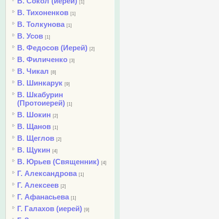
В. Сокол (иерей)
[1]
В. Тихоненков
[1]
В. Толкунова
[1]
В. Усов
[1]
В. Федосов (Иерей)
[2]
В. Филиченко
[3]
В. Чикал
[8]
В. Шинкарук
[9]
В. Шкабурин
(Протоиерей)
[1]
В. Шокин
[2]
В. Щанов
[1]
В. Щеглов
[2]
В. Щукин
[4]
В. Юрьев (Священник)
[4]
Г. Александрова
[1]
Г. Алексеев
[2]
Г. Афанасьева
[1]
Г. Галахов (иерей)
[9]