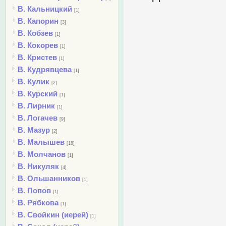
В. Кальницкий
[1]
В. Капорин
[3]
В. Кобзев
[1]
В. Кокорев
[1]
В. Кристев
[1]
В. Кудрявцева
[1]
В. Кулик
[2]
В. Курский
[1]
В. Лирник
[1]
В. Логачев
[9]
В. Мазур
[2]
В. Малышев
[18]
В. Молчанов
[1]
В. Никуляк
[4]
В. Ольшанников
[1]
В. Попов
[1]
В. Рябкова
[1]
В. Свойкин (иерей)
[1]