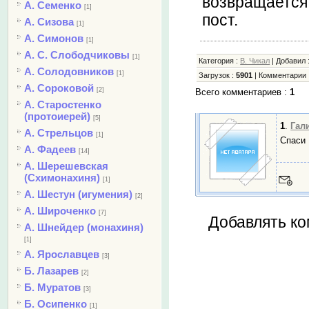
возвращается
А. Семенко
[1]
пост.
А. Сизова
[1]
А. Симонов
[1]
А. С. Слободчиковы
[1]
Категория
:
В. Чикал
|
Добавил
А. Солодовников
[1]
Загрузок
:
5901
|
Комментарии
А. Сороковой
[2]
Всего комментариев
:
1
А. Старостенко
(протоиерей)
[5]
1
.
Гал
А. Стрельцов
[1]
Спаси 
А. Фадеев
[14]
А. Шерешевская
(Схимонахиня)
[1]
А. Шестун (игумения)
[2]
А. Широченко
[7]
Добавлять ко
А. Шнейдер (монахиня)
[1]
А. Ярославцев
[3]
Б. Лазарев
[2]
Б. Муратов
[3]
Б. Осипенко
[1]