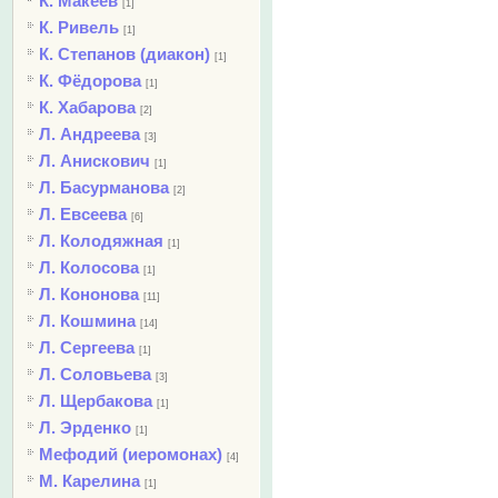
К. Макеев
[1]
К. Ривель
[1]
К. Степанов (диакон)
[1]
К. Фёдорова
[1]
К. Хабарова
[2]
Л. Андреева
[3]
Л. Анискович
[1]
Л. Басурманова
[2]
Л. Евсеева
[6]
Л. Колодяжная
[1]
Л. Колосова
[1]
Л. Кононова
[11]
Л. Кошмина
[14]
Л. Сергеева
[1]
Л. Соловьева
[3]
Л. Щербакова
[1]
Л. Эрденко
[1]
Мефодий (иеромонах)
[4]
М. Карелина
[1]