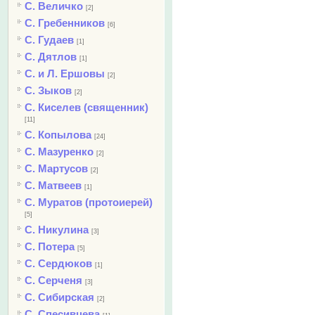
С. Величко
[2]
С. Гребенников
[6]
С. Гудаев
[1]
С. Дятлов
[1]
С. и Л. Ершовы
[2]
С. Зыков
[2]
С. Киселев (священник)
[11]
С. Копылова
[24]
С. Мазуренко
[2]
С. Мартусов
[2]
С. Матвеев
[1]
С. Муратов (протоиерей)
[5]
С. Никулина
[3]
С. Потера
[5]
С. Сердюков
[1]
С. Серченя
[3]
С. Сибирская
[2]
С. Спесивцева