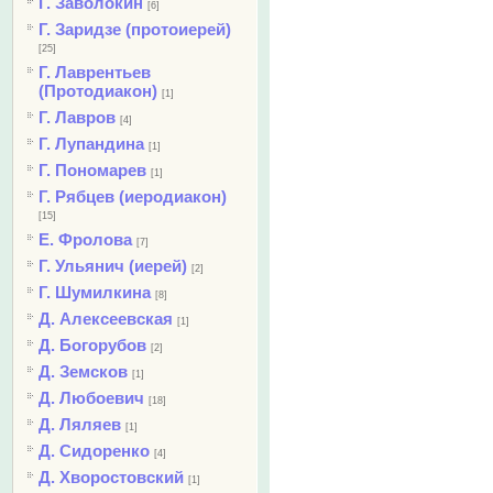
Г. Заволокин
[6]
Г. Заридзе (протоиерей)
[25]
Г. Лаврентьев
(Протодиакон)
[1]
Г. Лавров
[4]
Г. Лупандина
[1]
Г. Пономарев
[1]
Г. Рябцев (иеродиакон)
[15]
Е. Фролова
[7]
Г. Ульянич (иерей)
[2]
Г. Шумилкина
[8]
Д. Алексеевская
[1]
Д. Богорубов
[2]
Д. Земсков
[1]
Д. Любоевич
[18]
Д. Ляляев
[1]
Д. Сидоренко
[4]
Д. Хворостовский
[1]