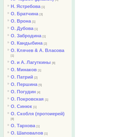
Н. Ястребова
[1]
О. Братчина
[3]
О. Врона
[1]
О. Дубова
[1]
О. Забродина
[1]
О. Кандыбина
[2]
О. Клячев & А. Власова
[1]
О. и А. Лагуткины
[6]
О. Минаков
[1]
О. Патрий
[2]
О. Першина
[5]
О. Погудин
[4]
О. Покровская
[1]
О. Синюк
[1]
О. Скобля (протоиерей)
[8]
О. Тархова
[1]
О. Шаповалов
[1]