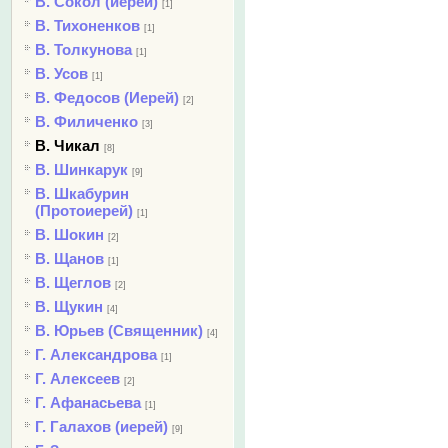
В. Сокол (иерей)
[1]
В. Тихоненков
[1]
В. Толкунова
[1]
В. Усов
[1]
В. Федосов (Иерей)
[2]
В. Филиченко
[3]
В. Чикал
[8]
В. Шинкарук
[9]
В. Шкабурин
(Протоиерей)
[1]
В. Шокин
[2]
В. Щанов
[1]
В. Щеглов
[2]
В. Щукин
[4]
В. Юрьев (Священник)
[4]
Г. Александрова
[1]
Г. Алексеев
[2]
Г. Афанасьева
[1]
Г. Галахов (иерей)
[9]