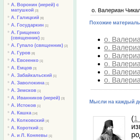
А. Воронин (иерей) с
матушкой
о. Валериан Чикал
[3]
А. Галицкий
[6]
Похожие материалы
А. Государкин
[1]
А. Грищенко
(священник)
о. Валериа
[1]
А. Гупало (священник)
о. Валериа
[2]
А. Гуров
о. Валери
[6]
А. Евсеенко
[1]
о. Валери
А. Емцов
[3]
о. Валери
А. Забайкальский
[1]
о. Валериа
А. Заволокина
[1]
А. Земсков
[1]
А. Иванников (иерей)
[3]
Мысли на каждый де
А. Истоков
[1]
А. Кашка
[14]
(
1
А. Колковский
[4]
из
А. Короткий
[1]
ро
А. и Л. Коняевы
[1]