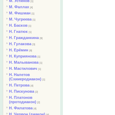
М. Устинов
[1]
М. Фаллах
[4]
М. Фишман
[1]
М. Чугреева
[1]
Н. Басков
[1]
Н. Гнатюк
[1]
Н. Гражданкина
[9]
Н. Гулакова
[3]
Н. Ерёмин
[9]
Н. Куприянова
[1]
Н. Малыванова
[1]
Н. Мастилович
[1]
Н. Налетов
(Схииеродиакон)
[1]
Н. Петрова
[4]
Н. Пискунова
[2]
Н. Платонов
(протодиакон)
[2]
Н. Филатова
[4]
Н. Червон (диакон)
[4]