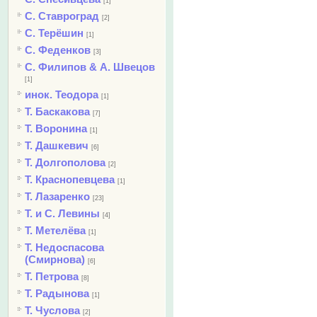
[1]
С. Ставроград
[2]
С. Терёшин
[1]
С. Феденков
[3]
С. Филипов & А. Швецов
[1]
инок. Теодора
[1]
Т. Баскакова
[7]
Т. Воронина
[1]
Т. Дашкевич
[6]
Т. Долгополова
[2]
Т. Краснопевцева
[1]
Т. Лазаренко
[23]
Т. и С. Левины
[4]
Т. Метелёва
[1]
Т. Недоспасова
(Смирнова)
[6]
Т. Петрова
[8]
Т. Радынова
[1]
Т. Чуслова
[2]