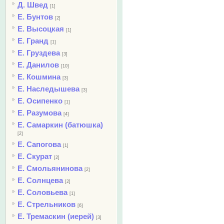
Д. Швед
[1]
Е. Бунтов
[2]
Е. Высоцкая
[1]
Е. Гранд
[1]
Е. Груздева
[3]
Е. Данилов
[10]
Е. Кошмина
[3]
Е. Наследышева
[3]
Е. Осипенко
[1]
Е. Разумова
[4]
Е. Самаркин (батюшка)
[2]
Е. Сапогова
[1]
Е. Скурат
[2]
Е. Смольянинова
[2]
Е. Солнцева
[2]
Е. Соловьева
[1]
Е. Стрельников
[6]
Е. Тремаскин (иерей)
[3]