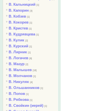
В. Кальницкий
[1]
В. Капорин
[3]
В. Кобзев
[1]
В. Кокорев
[1]
В. Кристев
[1]
В. Кудрявцева
[1]
В. Кулик
[2]
В. Курский
[1]
В. Лирник
[1]
В. Логачев
[9]
В. Мазур
[2]
В. Малышев
[18]
В. Молчанов
[1]
В. Никуляк
[4]
В. Ольшанников
[1]
В. Попов
[1]
В. Рябкова
[1]
В. Свойкин (иерей)
[1]