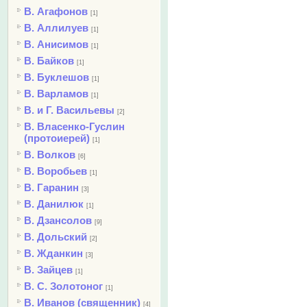
В. Агафонов
[1]
В. Аллилуев
[1]
В. Анисимов
[1]
В. Байков
[1]
В. Буклешов
[1]
В. Варламов
[1]
В. и Г. Васильевы
[2]
В. Власенко-Гуслин
(протоиерей)
[1]
В. Волков
[6]
В. Воробьев
[1]
В. Гаранин
[3]
В. Данилюк
[1]
В. Дзансолов
[9]
В. Дольский
[2]
В. Жданкин
[3]
В. Зайцев
[1]
В. С. Золотоног
[1]
В. Иванов (священник)
[4]