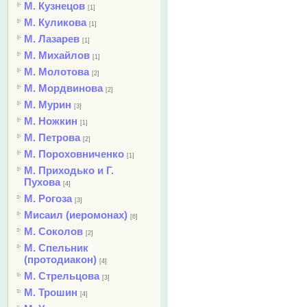
М. Кузнецов
[1]
М. Куликова
[1]
М. Лазарев
[1]
М. Михайлов
[1]
М. Молотова
[2]
М. Мордвинова
[2]
М. Мурин
[3]
М. Ножкин
[1]
М. Петрова
[2]
М. Пороховниченко
[1]
М. Приходько и Г.
Пухова
[4]
М. Рогоза
[3]
Мисаил (иеромонах)
[6]
М. Соколов
[2]
М. Спельник
(протодиакон)
[4]
М. Стрельцова
[3]
М. Трошин
[4]