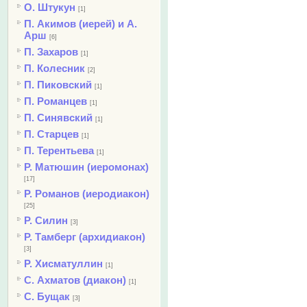
О. Штукун
[1]
П. Акимов (иерей) и А.
Арш
[6]
П. Захаров
[1]
П. Колесник
[2]
П. Пиковский
[1]
П. Романцев
[1]
П. Синявский
[1]
П. Старцев
[1]
П. Терентьева
[1]
Р. Матюшин (иеромонах)
[17]
Р. Романов (иеродиакон)
[25]
Р. Силин
[3]
Р. Тамберг (архидиакон)
[3]
Р. Хисматуллин
[1]
С. Ахматов (диакон)
[1]
С. Бущак
[3]