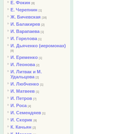
Е. Фокин
[8]
Е. Черепнин
[1]
Ж. Бичевская
[16]
И. Балакирев
[2]
И. Варапаева
[1]
И. Горелова
[1]
И. Дьяченко (иеромонах)
[8]
И. Еременко
[1]
И. Леонова
[2]
И. Литвак и М.
Удальцова
[2]
И. Любченко
[1]
И. Матвеев
[1]
И. Петров
[7]
И. Роса
[4]
И. Семендяев
[1]
И. Скорик
[9]
К. Качьян
[2]