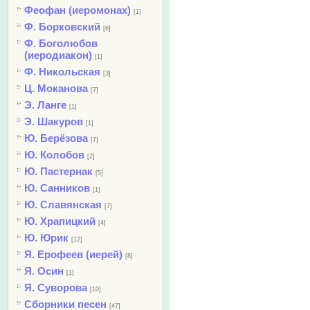
Феофан (иеромонах)
[1]
Ф. Борковский
[6]
Ф. Боголюбов
(иеродиакон)
[1]
Ф. Никольская
[3]
Ц. Моканова
[7]
Э. Ланге
[1]
Э. Шакуров
[1]
Ю. Берёзова
[7]
Ю. Колобов
[2]
Ю. Пастернак
[5]
Ю. Санников
[1]
Ю. Славянская
[7]
Ю. Храпицкий
[4]
Ю. Юрик
[12]
Я. Ерофеев (иерей)
[8]
Я. Осин
[1]
Я. Суворова
[10]
Сборники песен
[47]