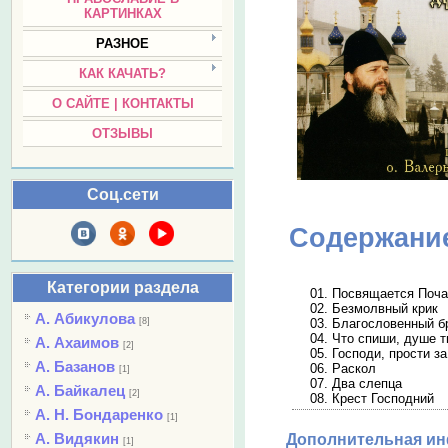
КАРТИНКАХ
РАЗНОЕ
КАК КАЧАТЬ?
О САЙТЕ | КОНТАКТЫ
ОТЗЫВЫ
Соц.сети
Содержани
Категории раздела
01. Посвящается Поча
02. Безмолвный крик
А. Абикулова
[8]
03. Благословенный б
04. Что спиши, душе т
А. Ахаимов
[2]
05. Господи, прости з
А. Базанов
06. Раскол
[1]
07. Два слепца
А. Байкалец
[2]
08. Крест Господний
А. Н. Бондаренко
[1]
А. Видякин
Дополнительная и
[1]