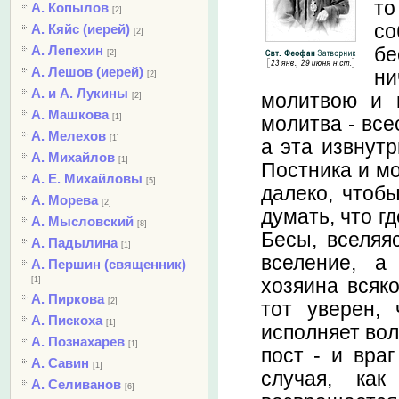
то
А. Копылов
[2]
со
А. Кяйс (иерей)
[2]
А. Лепехин
бе
[2]
А. Лешов (иерей)
ни
[2]
А. и А. Лукины
молитвою и п
[2]
А. Машкова
[1]
молитва - все
А. Мелехов
[1]
а эта извнутр
А. Михайлов
[1]
Постника и мо
А. Е. Михайловы
[5]
далеко, чтоб
А. Морева
[2]
думать, что г
А. Мысловский
[8]
Бесы, вселяя
А. Падылина
[1]
вселение, а
А. Першин (священник)
хозяина всяко
[1]
А. Пиркова
[2]
тот уверен,
А. Пискоха
[1]
исполняет вол
А. Познахарев
[1]
пост - и вра
А. Савин
[1]
случая, как
А. Селиванов
[6]