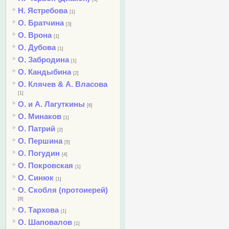
Н. Ястребова
[1]
О. Братчина
[3]
О. Врона
[1]
О. Дубова
[1]
О. Забродина
[1]
О. Кандыбина
[2]
О. Клячев & А. Власова
[1]
О. и А. Лагуткины
[6]
О. Минаков
[1]
О. Патрий
[2]
О. Першина
[5]
О. Погудин
[4]
О. Покровская
[1]
О. Синюк
[1]
О. Скобля (протоиерей)
[8]
О. Тархова
[1]
О. Шаповалов
[1]