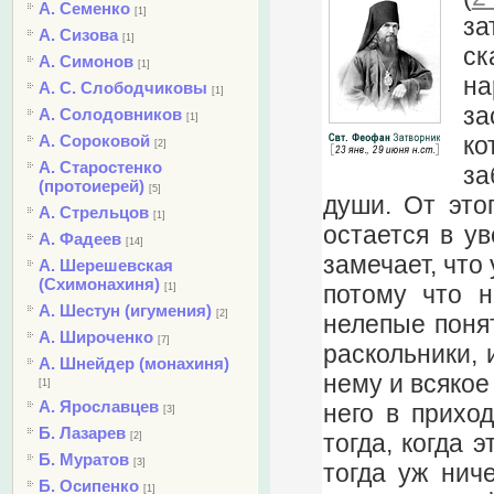
А. Семенко
[1]
за
А. Сизова
[1]
ск
А. Симонов
[1]
на
А. С. Слободчиковы
[1]
за
А. Солодовников
[1]
ко
А. Сороковой
[2]
А. Старостенко
за
(протоиерей)
[5]
души. От это
А. Стрельцов
[1]
остается в ув
А. Фадеев
[14]
замечает, что 
А. Шерешевская
(Схимонахиня)
потому что н
[1]
А. Шестун (игумения)
[2]
нелепые понят
А. Широченко
[7]
раскольники, 
А. Шнейдер (монахиня)
нему и всякое
[1]
А. Ярославцев
него в приход
[3]
Б. Лазарев
тогда, когда 
[2]
Б. Муратов
[3]
тогда уж нич
Б. Осипенко
[1]