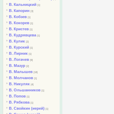
В. Кальницкий
[1]
В. Капорин
[3]
В. Кобзев
[1]
В. Кокорев
[1]
В. Кристев
[1]
В. Кудрявцева
[1]
В. Кулик
[2]
В. Курский
[1]
В. Лирник
[1]
В. Логачев
[9]
В. Мазур
[2]
В. Малышев
[18]
В. Молчанов
[1]
В. Никуляк
[4]
В. Ольшанников
[1]
В. Попов
[1]
В. Рябкова
[1]
В. Свойкин (иерей)
[1]