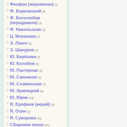
Феофан (иеромонах)
[1]
Ф. Борковский
[6]
Ф. Боголюбов
(иеродиакон)
[1]
Ф. Никольская
[3]
Ц. Моканова
[7]
Э. Ланге
[1]
Э. Шакуров
[1]
Ю. Берёзова
[7]
Ю. Колобов
[2]
Ю. Пастернак
[5]
Ю. Санников
[1]
Ю. Славянская
[7]
Ю. Храпицкий
[4]
Ю. Юрик
[12]
Я. Ерофеев (иерей)
[8]
Я. Осин
[1]
Я. Суворова
[10]
Сборники песен
[47]