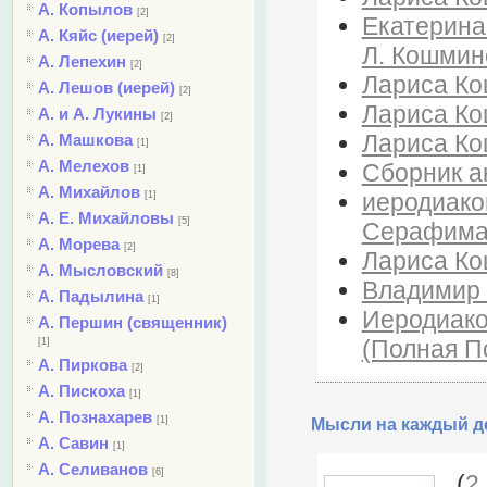
А. Копылов
[2]
Екатерина
А. Кяйс (иерей)
[2]
Л. Кошмин
А. Лепехин
[2]
Лариса Ко
А. Лешов (иерей)
[2]
Лариса Кош
А. и А. Лукины
[2]
Лариса Ко
А. Машкова
[1]
А. Мелехов
Сборник а
[1]
А. Михайлов
иеродиако
[1]
А. Е. Михайловы
[5]
Серафима
А. Морева
[2]
Лариса Ко
А. Мысловский
[8]
Владимир В
А. Падылина
[1]
Иеродиако
А. Першин (священник)
(Полная П
[1]
А. Пиркова
[2]
А. Пискоха
[1]
А. Познахарев
[1]
Мысли на каждый де
А. Савин
[1]
А. Селиванов
[6]
(
2