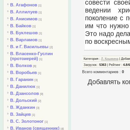
совести свое
В. Агафонов
[1]
ведении хри
В. Аллилуев
[1]
поколение с п
В. Анисимов
[1]
им что нужно
В. Байков
[1]
Это надо дела
В. Буклешов
[1]
В. Варламов
по воскресным
[1]
В. и Г. Васильевы
[2]
В. Власенко-Гуслин
(протоиерей)
Категория
:
Л. Кошмина
|
Доба
[1]
В. Волков
Загрузок
:
5363
|
Рейтинг
:
4.8
/
[6]
Всего комментариев
:
0
В. Воробьев
[1]
В. Гаранин
Добавлять ко
[3]
В. Данилюк
[1]
В. Дзансолов
[9]
В. Дольский
[2]
В. Жданкин
[3]
В. Зайцев
[1]
В. С. Золотоног
[1]
В. Иванов (священник)
[4]