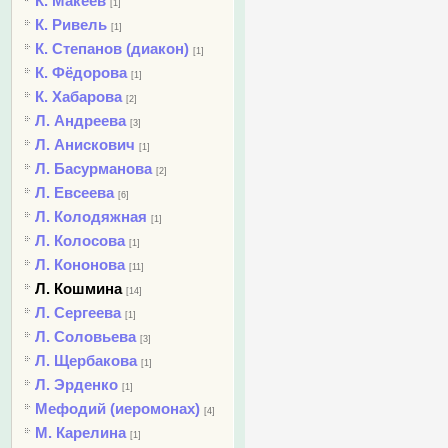
К. Макеев
[1]
К. Ривель
[1]
К. Степанов (диакон)
[1]
К. Фёдорова
[1]
К. Хабарова
[2]
Л. Андреева
[3]
Л. Анискович
[1]
Л. Басурманова
[2]
Л. Евсеева
[6]
Л. Колодяжная
[1]
Л. Колосова
[1]
Л. Кононова
[11]
Л. Кошмина
[14]
Л. Сергеева
[1]
Л. Соловьева
[3]
Л. Щербакова
[1]
Л. Эрденко
[1]
Мефодий (иеромонах)
[4]
М. Карелина
[1]