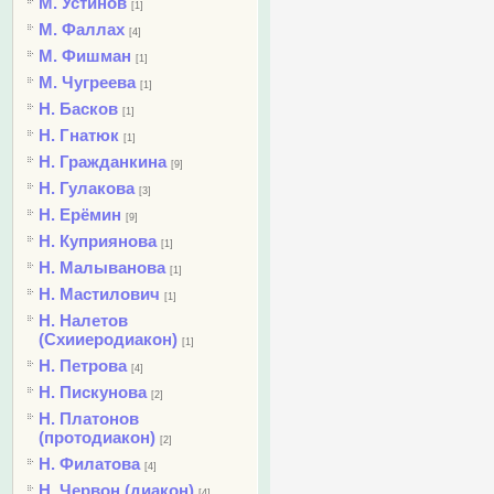
М. Устинов
[1]
М. Фаллах
[4]
М. Фишман
[1]
М. Чугреева
[1]
Н. Басков
[1]
Н. Гнатюк
[1]
Н. Гражданкина
[9]
Н. Гулакова
[3]
Н. Ерёмин
[9]
Н. Куприянова
[1]
Н. Малыванова
[1]
Н. Мастилович
[1]
Н. Налетов
(Схииеродиакон)
[1]
Н. Петрова
[4]
Н. Пискунова
[2]
Н. Платонов
(протодиакон)
[2]
Н. Филатова
[4]
Н. Червон (диакон)
[4]