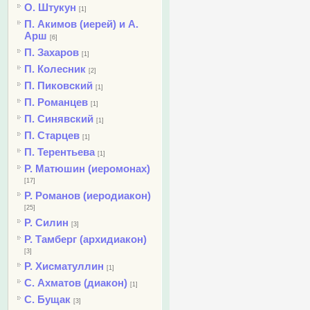
О. Штукун
[1]
П. Акимов (иерей) и А.
Арш
[6]
П. Захаров
[1]
П. Колесник
[2]
П. Пиковский
[1]
П. Романцев
[1]
П. Синявский
[1]
П. Старцев
[1]
П. Терентьева
[1]
Р. Матюшин (иеромонах)
[17]
Р. Романов (иеродиакон)
[25]
Р. Силин
[3]
Р. Тамберг (архидиакон)
[3]
Р. Хисматуллин
[1]
С. Ахматов (диакон)
[1]
С. Бущак
[3]