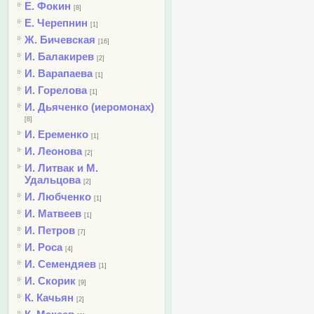
Е. Фокин
[8]
Е. Черепнин
[1]
Ж. Бичевская
[16]
И. Балакирев
[2]
И. Варапаева
[1]
И. Горелова
[1]
И. Дьяченко (иеромонах)
[8]
И. Еременко
[1]
И. Леонова
[2]
И. Литвак и М.
Удальцова
[2]
И. Любченко
[1]
И. Матвеев
[1]
И. Петров
[7]
И. Роса
[4]
И. Семендяев
[1]
И. Скорик
[9]
К. Качьян
[2]