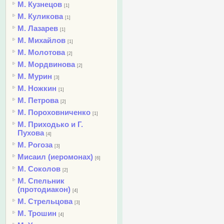
М. Кузнецов
[1]
М. Куликова
[1]
М. Лазарев
[1]
М. Михайлов
[1]
М. Молотова
[2]
М. Мордвинова
[2]
М. Мурин
[3]
М. Ножкин
[1]
М. Петрова
[2]
М. Пороховниченко
[1]
М. Приходько и Г.
Пухова
[4]
М. Рогоза
[3]
Мисаил (иеромонах)
[6]
М. Соколов
[2]
М. Спельник
(протодиакон)
[4]
М. Стрельцова
[3]
М. Трошин
[4]