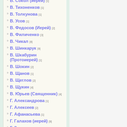
В. Сокол (иерей)
[1]
В. Тихоненков
[1]
В. Толкунова
[1]
В. Усов
[1]
В. Федосов (Иерей)
[2]
В. Филиченко
[3]
В. Чикал
[8]
В. Шинкарук
[9]
В. Шкабурин
(Протоиерей)
[1]
В. Шокин
[2]
В. Щанов
[1]
В. Щеглов
[2]
В. Щукин
[4]
В. Юрьев (Священник)
[4]
Г. Александрова
[1]
Г. Алексеев
[2]
Г. Афанасьева
[1]
Г. Галахов (иерей)
[9]