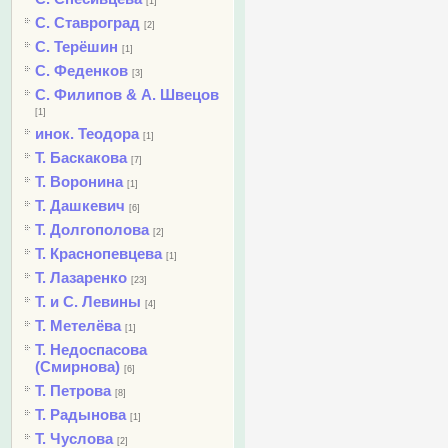
[1]
С. Ставроград
[2]
С. Терёшин
[1]
С. Феденков
[3]
С. Филипов & А. Швецов
[1]
инок. Теодора
[1]
Т. Баскакова
[7]
Т. Воронина
[1]
Т. Дашкевич
[6]
Т. Долгополова
[2]
Т. Краснопевцева
[1]
Т. Лазаренко
[23]
Т. и С. Левины
[4]
Т. Метелёва
[1]
Т. Недоспасова
(Смирнова)
[6]
Т. Петрова
[8]
Т. Радынова
[1]
Т. Чуслова
[2]