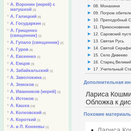
А. Воронин (иерей) с
08. Монахини
матушкой
[3]
09. Погром обител
А. Галицкий
[6]
10. Преподобный 
А. Государкин
[1]
11. Прикосновение
А. Грищенко
12. Саровский пус
(священник)
[1]
13. Святая Русь
А. Гупало (священник)
[2]
14. Святой Сераф
А. Гуров
[6]
15. Село Дивеево
А. Евсеенко
[1]
16. Старец Велики
А. Емцов
[3]
17. Учительный Ст
А. Забайкальский
[1]
А. Заволокина
[1]
Дополнительная и
А. Земсков
[1]
А. Иванников (иерей)
Лариса Кошми
[3]
А. Истоков
[1]
Обложка к диску
А. Кашка
[14]
А. Колковский
[4]
Похожие материалы
А. Короткий
[1]
А. и Л. Коняевы
[1]
Лариса Кош