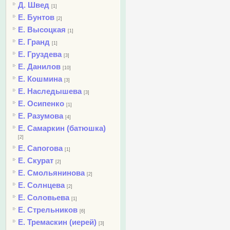
Д. Швед
[1]
Е. Бунтов
[2]
Е. Высоцкая
[1]
Е. Гранд
[1]
Е. Груздева
[3]
Е. Данилов
[10]
Е. Кошмина
[3]
Е. Наследышева
[3]
Е. Осипенко
[1]
Е. Разумова
[4]
Е. Самаркин (батюшка)
[2]
Е. Сапогова
[1]
Е. Скурат
[2]
Е. Смольянинова
[2]
Е. Солнцева
[2]
Е. Соловьева
[1]
Е. Стрельников
[6]
Е. Тремаскин (иерей)
[3]