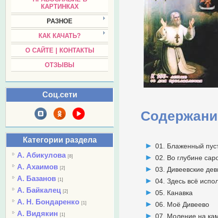
КАРТИНКАХ
РАЗНОЕ
КАК КАЧАТЬ?
О САЙТЕ | КОНТАКТЫ
ОТЗЫВЫ
Соц.сети
Содержани
Категории раздела
01. Блаженный пус
А. Абикулова
[8]
02. Во глубине сар
А. Ахаимов
[2]
03. Дивеевские де
А. Базанов
[1]
04. Здесь всё испо
А. Байкалец
[2]
05. Канавка
А. Н. Бондаренко
[1]
06. Моё Дивеево
А. Видякин
[1]
07. Моление на ка