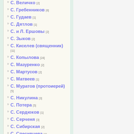
С. Величко
[2]
С. Гребенников
[6]
С. Гудаев
[1]
С. Дятлов
[1]
С. и Л. Ершовы
[2]
С. Зыков
[2]
С. Киселев (священник)
[11]
С. Копылова
[24]
С. Мазуренко
[2]
С. Мартусов
[2]
С. Матвеев
[1]
С. Муратов (протоиерей)
[5]
С. Никулина
[3]
С. Потера
[5]
С. Сердюков
[1]
С. Серченя
[3]
С. Сибирская
[2]
С. Спесивцева