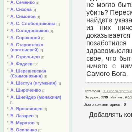
А. Семенко
не могло быть
[1]
А. Сизова
[1]
убить? Пересм
А. Симонов
[1]
найдете указа
А. С. Слободчиковы
[1]
из них ниче
А. Солодовников
[1]
доказывает
А. Сороковой
[2]
позаботил
А. Старостенко
здравомыслящи
(протоиерей)
[5]
А. Стрельцов
свое, что бы
[1]
А. Фадеев
ничего с ни
[14]
А. Шерешевская
Самого Бога.
(Схимонахиня)
[1]
А. Шестун (игумения)
[2]
А. Широченко
[7]
Категория
:
О. Скобля (протои
А. Шнейдер (монахиня)
Загрузок
:
3399
|
Рейтинг
:
4.0
/
[1]
Всего комментариев
:
0
А. Ярославцев
[3]
Добавлять ко
Б. Лазарев
[2]
Б. Муратов
[3]
Б. Осипенко
[1]