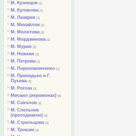
М. Кузнецов
[1]
М. Куликова
[1]
М. Лазарев
[1]
М. Михайлов
[1]
М. Молотова
[2]
М. Мордвинова
[2]
М. Мурин
[3]
М. Ножкин
[1]
М. Петрова
[2]
М. Пороховниченко
[1]
М. Приходько и Г.
Пухова
[4]
М. Рогоза
[3]
Мисаил (иеромонах)
[6]
М. Соколов
[2]
М. Спельник
(протодиакон)
[4]
М. Стрельцова
[3]
М. Трошин
[4]