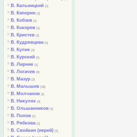
В. Кальницкий
[1]
В. Капорин
[3]
В. Кобзев
[1]
В. Кокорев
[1]
В. Кристев
[1]
В. Кудрявцева
[1]
В. Кулик
[2]
В. Курский
[1]
В. Лирник
[1]
В. Логачев
[9]
В. Мазур
[2]
В. Малышев
[18]
В. Молчанов
[1]
В. Никуляк
[4]
В. Ольшанников
[1]
В. Попов
[1]
В. Рябкова
[1]
В. Свойкин (иерей)
[1]