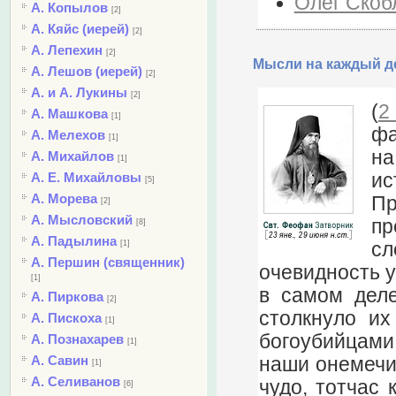
Олег Скобл
А. Копылов
[2]
А. Кяйс (иерей)
[2]
А. Лепехин
[2]
Мысли на каждый де
А. Лешов (иерей)
[2]
А. и А. Лукины
[2]
(
2
А. Машкова
[1]
фа
А. Мелехов
[1]
на
А. Михайлов
[1]
ис
А. Е. Михайловы
[5]
А. Морева
Пр
[2]
А. Мысловский
пр
[8]
А. Падылина
сл
[1]
А. Першин (священник)
очевидность у
[1]
в самом деле
А. Пиркова
[2]
столкнуло их
А. Пискоха
[1]
богоубийцами.
А. Познахарев
[1]
А. Савин
наши онемечив
[1]
А. Селиванов
чудо, тотчас 
[6]