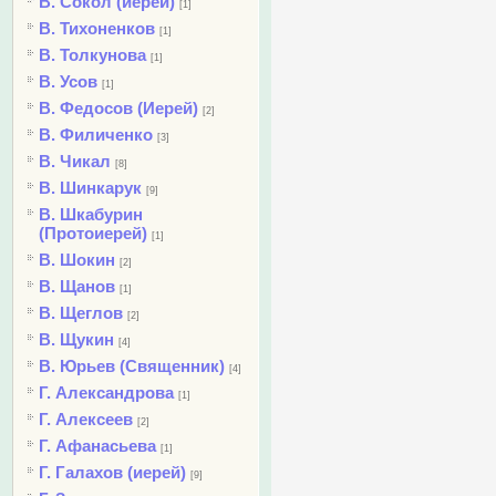
В. Сокол (иерей)
[1]
В. Тихоненков
[1]
В. Толкунова
[1]
В. Усов
[1]
В. Федосов (Иерей)
[2]
В. Филиченко
[3]
В. Чикал
[8]
В. Шинкарук
[9]
В. Шкабурин
(Протоиерей)
[1]
В. Шокин
[2]
В. Щанов
[1]
В. Щеглов
[2]
В. Щукин
[4]
В. Юрьев (Священник)
[4]
Г. Александрова
[1]
Г. Алексеев
[2]
Г. Афанасьева
[1]
Г. Галахов (иерей)
[9]