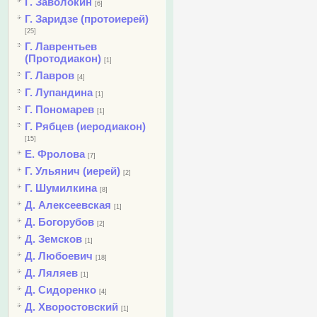
Г. Заволокин
[6]
Г. Заридзе (протоиерей)
[25]
Г. Лаврентьев
(Протодиакон)
[1]
Г. Лавров
[4]
Г. Лупандина
[1]
Г. Пономарев
[1]
Г. Рябцев (иеродиакон)
[15]
Е. Фролова
[7]
Г. Ульянич (иерей)
[2]
Г. Шумилкина
[8]
Д. Алексеевская
[1]
Д. Богорубов
[2]
Д. Земсков
[1]
Д. Любоевич
[18]
Д. Ляляев
[1]
Д. Сидоренко
[4]
Д. Хворостовский
[1]