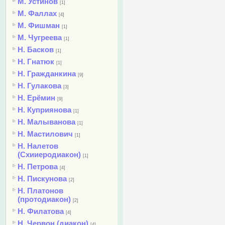
М. Устинов
[1]
М. Фаллах
[4]
М. Фишман
[1]
М. Чугреева
[1]
Н. Басков
[1]
Н. Гнатюк
[1]
Н. Гражданкина
[9]
Н. Гулакова
[3]
Н. Ерёмин
[9]
Н. Куприянова
[1]
Н. Малыванова
[1]
Н. Мастилович
[1]
Н. Налетов
(Схииеродиакон)
[1]
Н. Петрова
[4]
Н. Пискунова
[2]
Н. Платонов
(протодиакон)
[2]
Н. Филатова
[4]
Н. Червон (диакон)
[4]