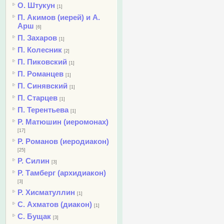
О. Штукун
[1]
П. Акимов (иерей) и А.
Арш
[6]
П. Захаров
[1]
П. Колесник
[2]
П. Пиковский
[1]
П. Романцев
[1]
П. Синявский
[1]
П. Старцев
[1]
П. Терентьева
[1]
Р. Матюшин (иеромонах)
[17]
Р. Романов (иеродиакон)
[25]
Р. Силин
[3]
Р. Тамберг (архидиакон)
[3]
Р. Хисматуллин
[1]
С. Ахматов (диакон)
[1]
С. Бущак
[3]