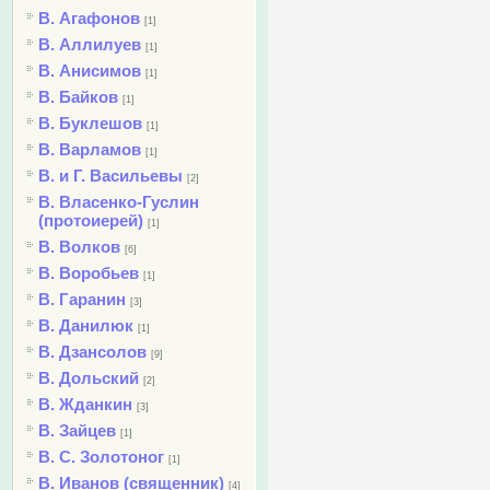
В. Агафонов
[1]
В. Аллилуев
[1]
В. Анисимов
[1]
В. Байков
[1]
В. Буклешов
[1]
В. Варламов
[1]
В. и Г. Васильевы
[2]
В. Власенко-Гуслин
(протоиерей)
[1]
В. Волков
[6]
В. Воробьев
[1]
В. Гаранин
[3]
В. Данилюк
[1]
В. Дзансолов
[9]
В. Дольский
[2]
В. Жданкин
[3]
В. Зайцев
[1]
В. С. Золотоног
[1]
В. Иванов (священник)
[4]