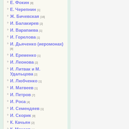
Е. Фокин
[8]
Е. Черепнин
[1]
Ж. Бичевская
[16]
И. Балакирев
[2]
И. Варапаева
[1]
И. Горелова
[1]
И. Дьяченко (иеромонах)
[8]
И. Еременко
[1]
И. Леонова
[2]
И. Литвак и М.
Удальцова
[2]
И. Любченко
[1]
И. Матвеев
[1]
И. Петров
[7]
И. Роса
[4]
И. Семендяев
[1]
И. Скорик
[9]
К. Качьян
[2]