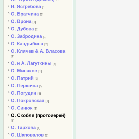
Н. Ястребова
[1]
О. Братчина
[3]
О. Врона
[1]
О. Дубова
[1]
О. Забродина
[1]
О. Кандыбина
[2]
О. Клячев & А. Власова
[1]
О. и А. Лагуткины
[6]
О. Минаков
[1]
О. Патрий
[2]
О. Першина
[5]
О. Погудин
[4]
О. Покровская
[1]
О. Синюк
[1]
О. Скобля (протоиерей)
[8]
О. Тархова
[1]
О. Шаповалов
[1]