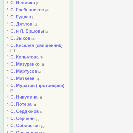
С. Величко
[2]
С. Гребенников
[6]
С. Гудаев
[1]
С. Дятлов
[1]
С. и Л. Ершовы
[2]
С. Зыков
[2]
С. Киселев (священник)
[11]
С. Копылова
[24]
С. Мазуренко
[2]
С. Мартусов
[2]
С. Матвеев
[1]
С. Муратов (протоиерей)
[5]
С. Никулина
[3]
С. Потера
[5]
С. Сердюков
[1]
С. Серченя
[3]
С. Сибирская
[2]
С. Спесивцева