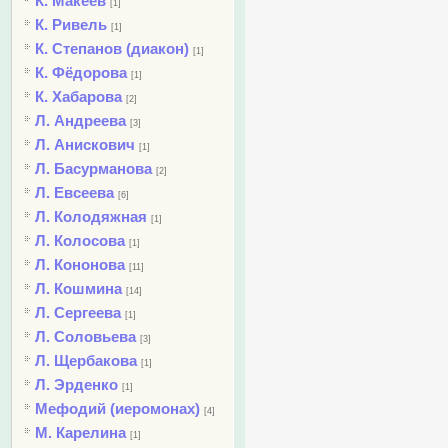
К. Макеев
[1]
К. Ривель
[1]
К. Степанов (диакон)
[1]
К. Фёдорова
[1]
К. Хабарова
[2]
Л. Андреева
[3]
Л. Анискович
[1]
Л. Басурманова
[2]
Л. Евсеева
[6]
Л. Колодяжная
[1]
Л. Колосова
[1]
Л. Кононова
[11]
Л. Кошмина
[14]
Л. Сергеева
[1]
Л. Соловьева
[3]
Л. Щербакова
[1]
Л. Эрденко
[1]
Мефодий (иеромонах)
[4]
М. Карелина
[1]