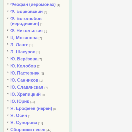
Феофан (иеромонах)
[1]
Ф. Борковский
[6]
Ф. Боголюбов
(иеродиакон)
[1]
Ф. Никольская
[3]
Ц. Моканова
[7]
Э. Ланге
[1]
Э. Шакуров
[1]
Ю. Берёзова
[7]
Ю. Колобов
[2]
Ю. Пастернак
[5]
Ю. Санников
[1]
Ю. Славянская
[7]
Ю. Храпицкий
[4]
Ю. Юрик
[12]
Я. Ерофеев (иерей)
[8]
Я. Осин
[1]
Я. Суворова
[10]
Сборники песен
[47]