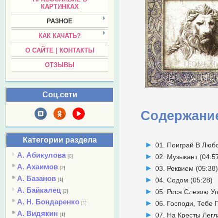
КАРТИНКАХ
РАЗНОЕ
КАК КАЧАТЬ?
О САЙТЕ | КОНТАКТЫ
ОТЗЫВЫ
Соц.сети
Содержани
Категории раздела
01. Поиграй В Любо
А. Абикулова
02. Музыкант (04:5
[8]
А. Ахаимов
03. Реквием (05:38
[2]
А. Базанов
04. Содом (05:28)
[1]
А. Байкалец
05. Роса Слезою Упа
[2]
А. Н. Бондаренко
06. Господи, Тебе П
[1]
А. Видякин
07. На Кресты Легла
[1]