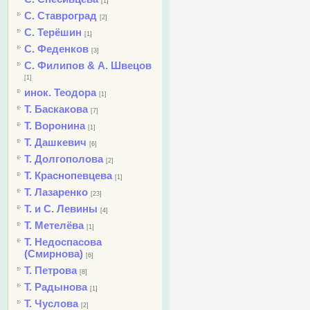
[1]
С. Ставроград
[2]
С. Терёшин
[1]
С. Феденков
[3]
С. Филипов & А. Швецов
[1]
инок. Теодора
[1]
Т. Баскакова
[7]
Т. Воронина
[1]
Т. Дашкевич
[6]
Т. Долгополова
[2]
Т. Краснопевцева
[1]
Т. Лазаренко
[23]
Т. и С. Левины
[4]
Т. Метелёва
[1]
Т. Недоспасова
(Смирнова)
[6]
Т. Петрова
[8]
Т. Радынова
[1]
Т. Чуслова
[2]