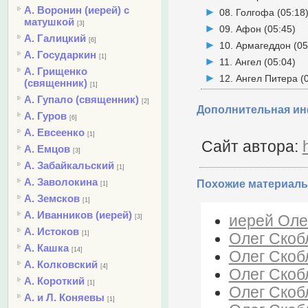
А. Воронин (иерей) с
08. Голгофа (05:18
матушкой
[3]
09. Афон (05:45)
А. Галицкий
[6]
10. Армагеддон (05
А. Государкин
[1]
11. Ангел (05:04)
А. Грищенко
12. Ангел Питера (
(священник)
[1]
А. Гупало (священник)
[2]
Дополнительная и
А. Гуров
[6]
А. Евсеенко
[1]
Сайт автора:
А. Емцов
[3]
А. Забайкальский
[1]
А. Заволокина
Похожие материалы
[1]
А. Земсков
[1]
А. Иванников (иерей)
иерей Олег
[3]
А. Истоков
[1]
Олег Скобл
А. Кашка
[14]
Олег Скобл
А. Колковский
[4]
Олег Скобл
А. Короткий
[1]
Олег Скобл
А. и Л. Коняевы
[1]