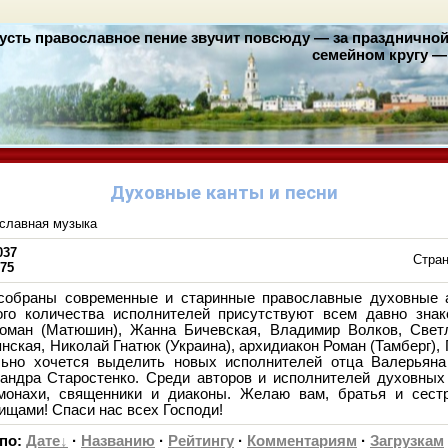
усть православное пение звучит повсюду — за праздничной 
семейном кругу — 
Духовные канты и песни
славная музыка
037
Стра
-75
 собраны современные и старинные православные духовные 
ого количества исполнителей присутствуют всем давно зн
оман (Матюшин), Жанна Бичевская, Владимир Волков, Све
ская, Николай Гнатюк (Украина), архидиакон Роман (Тамберг),
льно хочется выделить новых исполнителей отца Валерьяна
андра Старостенко. Среди авторов и исполнителей духовных
онахи, священники и диаконы. Желаю вам, братья и сест
щами! Спаси нас всех Господи!
 по
:
Дате
·
Названию
·
Рейтингу
·
Комментариям
·
Загрузкам