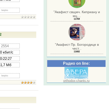
boiyko
"Акафист свщмч. Киприану и
мц....
11769
2
"Акафист Пр. Богородице в
2554
чест...
0 кбит/с
11682
0:22:27
Радио on line:
51,7 Мб
boiyko
orthodox-chants.ru