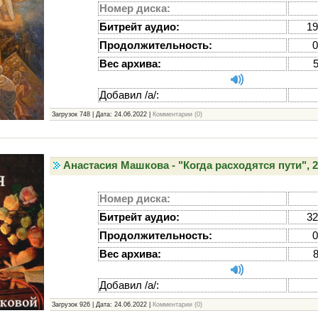
Номер диска:
Битрейт аудио:
19
Продолжительность:
0
Вес архива:
Добавил /а/:
Загрузок 748 | Дата:
24.06.2022
|
Комментарии (0)
Анастасия Машкова - "Когда расходятся пути", 
Номер диска:
Битрейт аудио:
32
Продолжительность:
0
Вес архива:
Добавил /а/:
Загрузок 926 | Дата:
24.06.2022
|
Комментарии (0)