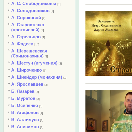
А. С. Слободчиковы
[1]
А. Солодовников
[1]
А. Сороковой
[2]
А. Старостенко
(протоиерей)
[5]
А. Стрельцов
[1]
А. Фадеев
[14]
А. Шерешевская
(Схимонахиня)
[1]
А. Шестун (игумения)
[2]
А. Широченко
[7]
А. Шнейдер (монахиня)
[1]
А. Ярославцев
[3]
Б. Лазарев
[2]
Б. Муратов
[3]
Б. Осипенко
[1]
В. Агафонов
[1]
В. Аллилуев
[1]
В. Анисимов
[1]