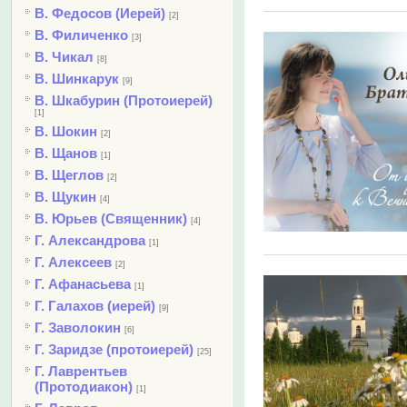
В. Федосов (Иерей)
[2]
В. Филиченко
[3]
В. Чикал
[8]
В. Шинкарук
[9]
В. Шкабурин (Протоиерей)
[1]
В. Шокин
[2]
В. Щанов
[1]
В. Щеглов
[2]
В. Щукин
[4]
В. Юрьев (Священник)
[4]
Г. Александрова
[1]
Г. Алексеев
[2]
Г. Афанасьева
[1]
Г. Галахов (иерей)
[9]
Г. Заволокин
[6]
Г. Заридзе (протоиерей)
[25]
Г. Лаврентьев
(Протодиакон)
[1]