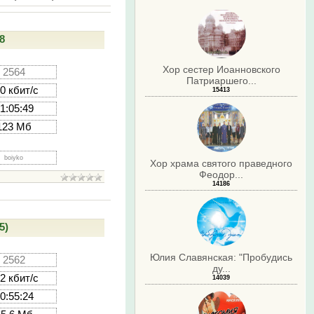
8
Хор сестер Иоанновского
2564
Патриаршего...
0 кбит/с
15413
1:05:49
123 Мб
boiyko
Хор храма святого праведного
Феодор...
14186
5)
Юлия Славянская: "Пробудись
2562
ду...
2 кбит/с
14039
0:55:24