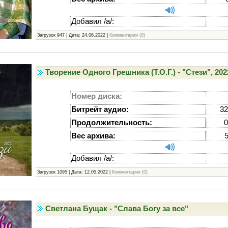
Добавил /а/:
Загрузок 947 | Дата:
24.06.2022
|
Комментарии (0)
Творение Одного Грешника (Т.О.Г.) - "Стези", 202
Номер диска:
Битрейт аудио:
32
Продолжительность:
0
Вес архива:
Добавил /а/:
Загрузок 1095 | Дата:
12.05.2022
|
Комментарии (0)
Светлана Бущак - "Слава Богу за все"