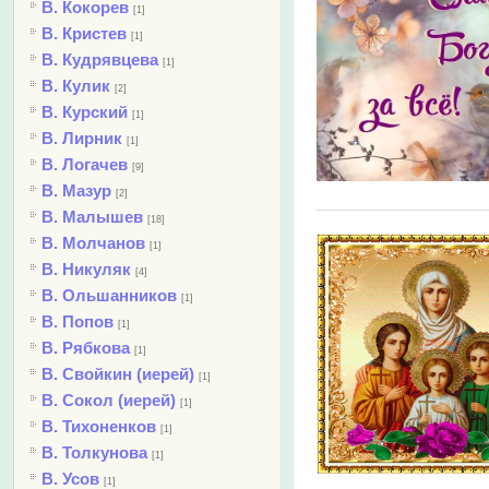
В. Кокорев
[1]
В. Кристев
[1]
В. Кудрявцева
[1]
В. Кулик
[2]
В. Курский
[1]
В. Лирник
[1]
В. Логачев
[9]
В. Мазур
[2]
В. Малышев
[18]
В. Молчанов
[1]
В. Никуляк
[4]
В. Ольшанников
[1]
В. Попов
[1]
В. Рябкова
[1]
В. Свойкин (иерей)
[1]
В. Сокол (иерей)
[1]
В. Тихоненков
[1]
В. Толкунова
[1]
В. Усов
[1]