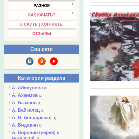
РАЗНОЕ
КАК КАЧАТЬ?
О САЙТЕ | КОНТАКТЫ
ОТЗЫВЫ
Соц.сети
Категории раздела
А. Абикулова
[8]
А. Ахаимов
[2]
А. Базанов
[1]
А. Байкалец
[2]
А. Н. Бондаренко
[1]
А. Видякин
[1]
А. Воронин (иерей) с
матушкой
[3]