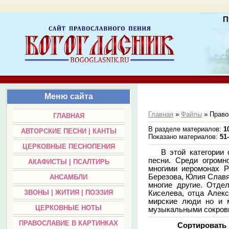
П
Меню сайта
Главная
»
Файлы
» Право
ГЛАВНАЯ
В разделе материалов
:
1
АВТОРСКИЕ ПЕСНИ | КАНТЫ
Показано материалов
:
51
ЦЕРКОВНЫЕ ПЕСНОПЕНИЯ
В этой категории
песни. Среди огромн
АКАФИСТЫ | ПСАЛТИРЬ
многими иеромонах Р
Березова, Юлия Славян
АНСАМБЛИ
многие другие. Отде
ЗВОНЫ | ЖИТИЯ | ПОЭЗИЯ
Киселева, отца Алекс
мирские люди но и м
ЦЕРКОВНЫЕ НОТЫ
музыкальными сокрови
ПРАВОСЛАВИЕ В КАРТИНКАХ
Сортировать