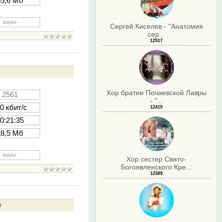
65,6 Мб
boiyko
Сергей Киселев - "Анатомия
сер...
12517
Хор братии Почаевской Лавры
2561
- "...
0 кбит/с
12419
0:21:35
28,5 Мб
boiyko
Хор сестер Свято-
Богоявленского Кре...
12389
)