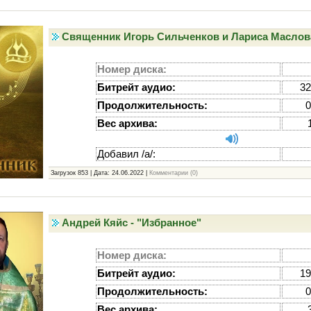
Священник Игорь Сильченков и Лариса Маслова 
Номер диска:
Битрейт аудио:
32
Продолжительность:
0
Вес архива:
Добавил /а/:
Загрузок 853 | Дата:
24.06.2022
|
Комментарии (0)
Андрей Кяйс - "Избранное"
Номер диска:
Битрейт аудио:
19
Продолжительность:
0
Вес архива: