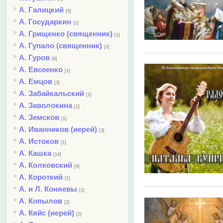
А. Галицкий
[6]
А. Государкин
[1]
А. Грищенко (священник)
[1]
А. Гупало (священник)
[2]
А. Гуров
[6]
А. Евсеенко
[1]
А. Емцов
[3]
А. Забайкальский
[1]
А. Заволокина
[1]
А. Земсков
[1]
А. Иванников (иерей)
[3]
А. Истоков
[1]
А. Кашка
[14]
А. Колковский
[4]
А. Короткий
[1]
А. и Л. Коняевы
[1]
А. Копылов
[2]
А. Кяйс (иерей)
[2]