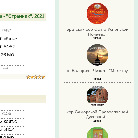
- "Странник", 2021
Братский хор Свято Успенской
2557
Почаев...
0 кбит/с
11976
0:54:52
126 Мб
boiyko
о. Валериан Чикал - "Молитву
п...
11964
хор Самарской Православной
2556
Духовной...
2 кбит/с
11908
3:28:04
304 Мб