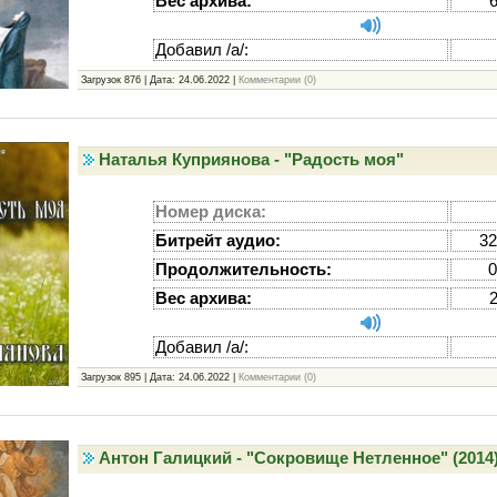
Вес архива:
Добавил /а/:
Загрузок 876 | Дата:
24.06.2022
|
Комментарии (0)
Наталья Куприянова - "Радость моя"
Номер диска:
Битрейт аудио:
32
Продолжительность:
0
Вес архива:
Добавил /а/:
Загрузок 895 | Дата:
24.06.2022
|
Комментарии (0)
Антон Галицкий - "Сокровище Нетленное" (2014