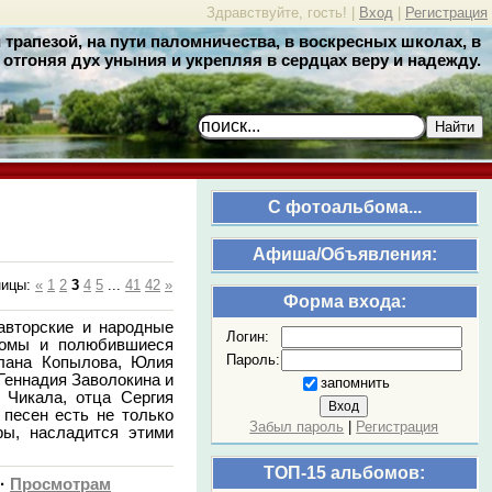
Здравствуйте, гость! |
Вход
|
Регистрация
трапезой, на пути паломничества, в воскресных школах, в
отгоняя дух уныния и укрепляя в сердцах веру и надежду.
Найти
C фотоальбома...
Афиша/Объявления:
ницы
:
«
1
2
3
4
5
...
41
42
»
Форма входа:
авторские и народные
Логин:
акомы и полюбившиеся
Пароль:
тлана Копылова, Юлия
 Геннадия Заволокина и
запомнить
 Чикала, отца Сергия
 песен есть не только
Забыл пароль
|
Регистрация
ры, насладится этими
ТОП-15 альбомов:
·
Просмотрам