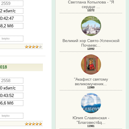
Светлана Копылова - "Я
2559
сердце ...
2 кбит/с
12272
0:42:47
58,2 Мб
boiyko
Великий хор Свято-Успенской
Почаевс...
12092
2018
"Акафист святому
2558
великомученик...
0 кбит/с
11989
0:43:52
86,6 Мб
boiyko
Юлия Славянская -
"Благовест&q...
11981