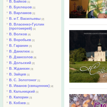
В. Байков
[1]
В. Буклешов
[1]
В. Варламов
[1]
В. и Г. Васильевы
[2]
В. Власенко-Гуслин
(протоиерей)
[1]
В. Волков
[6]
В. Воробьев
[1]
В. Гаранин
[3]
В. Данилюк
[1]
В. Дзансолов
[9]
В. Дольский
[2]
В. Жданкин
[3]
В. Зайцев
[1]
В. С. Золотоног
[1]
В. Иванов (священник)
[4]
В. Кальницкий
[1]
В. Капорин
[3]
В. Кобзев
[1]