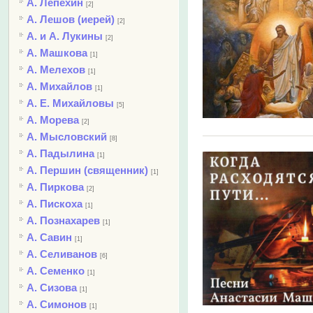
А. Лепехин
[2]
А. Лешов (иерей)
[2]
А. и А. Лукины
[2]
А. Машкова
[1]
А. Мелехов
[1]
А. Михайлов
[1]
А. Е. Михайловы
[5]
А. Морева
[2]
А. Мысловский
[8]
А. Падылина
[1]
А. Першин (священник)
[1]
А. Пиркова
[2]
А. Пискоха
[1]
А. Познахарев
[1]
А. Савин
[1]
А. Селиванов
[6]
А. Семенко
[1]
А. Сизова
[1]
А. Симонов
[1]