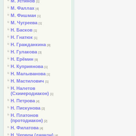
М. Устинов
[1]
М. Фаллах
[4]
М. Фишман
[1]
М. Чугреева
[1]
Н. Басков
[1]
Н. Гнатюк
[1]
Н. Гражданкина
[9]
Н. Гулакова
[3]
Н. Ерёмин
[9]
Н. Куприянова
[1]
Н. Малыванова
[1]
Н. Мастилович
[1]
Н. Налетов
(Схииеродиакон)
[1]
Н. Петрова
[4]
Н. Пискунова
[2]
Н. Платонов
(протодиакон)
[2]
Н. Филатова
[4]
Н. Червон (диакон)
[4]