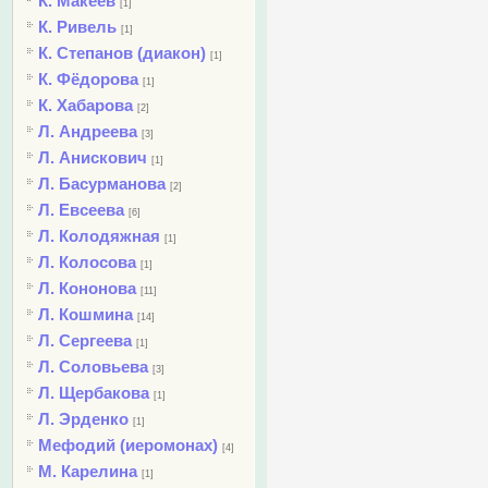
К. Макеев
[1]
К. Ривель
[1]
К. Степанов (диакон)
[1]
К. Фёдорова
[1]
К. Хабарова
[2]
Л. Андреева
[3]
Л. Анискович
[1]
Л. Басурманова
[2]
Л. Евсеева
[6]
Л. Колодяжная
[1]
Л. Колосова
[1]
Л. Кононова
[11]
Л. Кошмина
[14]
Л. Сергеева
[1]
Л. Соловьева
[3]
Л. Щербакова
[1]
Л. Эрденко
[1]
Мефодий (иеромонах)
[4]
М. Карелина
[1]