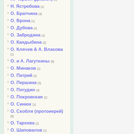
Н. Ястребова
[1]
О. Братчина
[3]
О. Врона
[1]
О. Дубова
[1]
О. Забродина
[1]
О. Кандыбина
[2]
О. Клячев & А. Власова
[1]
О. и А. Лагуткины
[6]
О. Минаков
[1]
О. Патрий
[2]
О. Першина
[5]
О. Погудин
[4]
О. Покровская
[1]
О. Синюк
[1]
О. Скобля (протоиерей)
[8]
О. Тархова
[1]
О. Шаповалов
[1]