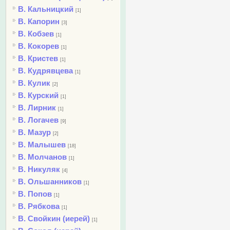
В. Кальницкий
[1]
В. Капорин
[3]
В. Кобзев
[1]
В. Кокорев
[1]
В. Кристев
[1]
В. Кудрявцева
[1]
В. Кулик
[2]
В. Курский
[1]
В. Лирник
[1]
В. Логачев
[9]
В. Мазур
[2]
В. Малышев
[18]
В. Молчанов
[1]
В. Никуляк
[4]
В. Ольшанников
[1]
В. Попов
[1]
В. Рябкова
[1]
В. Свойкин (иерей)
[1]