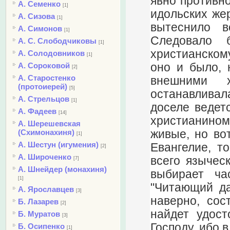
явно противно
А. Семенко
[1]
идольских жер
А. Сизова
[1]
вытеснило в
А. Симонов
[1]
Следовало 
А. С. Слободчиковы
[1]
христианскому
А. Солодовников
[1]
оно и было, 
А. Сороковой
[2]
А. Старостенко
внешними 
(протоиерей)
[5]
останавливал
А. Стрельцов
[1]
доселе ведет
А. Фадеев
[14]
христианином
А. Шерешевская
живые, но во
(Схимонахиня)
[1]
А. Шестун (игумения)
Евангелие, т
[2]
А. Широченко
всего языческ
[7]
А. Шнейдер (монахиня)
выбирает ча
[1]
"Читающий да
А. Ярославцев
[3]
наверно, сос
Б. Лазарев
[2]
найдет удост
Б. Муратов
[3]
Господу, ибо 
Б. Осипенко
[1]