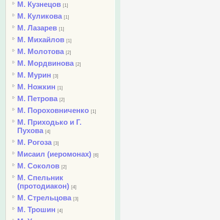
М. Кузнецов
[1]
М. Куликова
[1]
М. Лазарев
[1]
М. Михайлов
[1]
М. Молотова
[2]
М. Мордвинова
[2]
М. Мурин
[3]
М. Ножкин
[1]
М. Петрова
[2]
М. Пороховниченко
[1]
М. Приходько и Г.
Пухова
[4]
М. Рогоза
[3]
Мисаил (иеромонах)
[6]
М. Соколов
[2]
М. Спельник
(протодиакон)
[4]
М. Стрельцова
[3]
М. Трошин
[4]