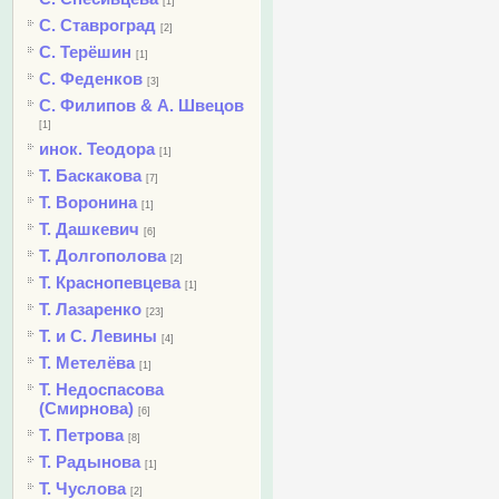
[1]
С. Ставроград
[2]
С. Терёшин
[1]
С. Феденков
[3]
С. Филипов & А. Швецов
[1]
инок. Теодора
[1]
Т. Баскакова
[7]
Т. Воронина
[1]
Т. Дашкевич
[6]
Т. Долгополова
[2]
Т. Краснопевцева
[1]
Т. Лазаренко
[23]
Т. и С. Левины
[4]
Т. Метелёва
[1]
Т. Недоспасова
(Смирнова)
[6]
Т. Петрова
[8]
Т. Радынова
[1]
Т. Чуслова
[2]