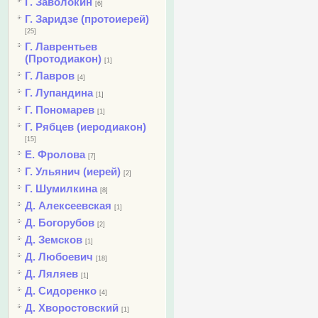
Г. Заволокин
[6]
Г. Заридзе (протоиерей)
[25]
Г. Лаврентьев
(Протодиакон)
[1]
Г. Лавров
[4]
Г. Лупандина
[1]
Г. Пономарев
[1]
Г. Рябцев (иеродиакон)
[15]
Е. Фролова
[7]
Г. Ульянич (иерей)
[2]
Г. Шумилкина
[8]
Д. Алексеевская
[1]
Д. Богорубов
[2]
Д. Земсков
[1]
Д. Любоевич
[18]
Д. Ляляев
[1]
Д. Сидоренко
[4]
Д. Хворостовский
[1]