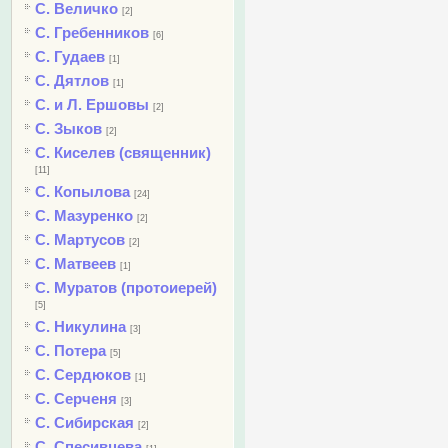
С. Величко
[2]
С. Гребенников
[6]
С. Гудаев
[1]
С. Дятлов
[1]
С. и Л. Ершовы
[2]
С. Зыков
[2]
С. Киселев (священник)
[11]
С. Копылова
[24]
С. Мазуренко
[2]
С. Мартусов
[2]
С. Матвеев
[1]
С. Муратов (протоиерей)
[5]
С. Никулина
[3]
С. Потера
[5]
С. Сердюков
[1]
С. Серченя
[3]
С. Сибирская
[2]
С. Спесивцева