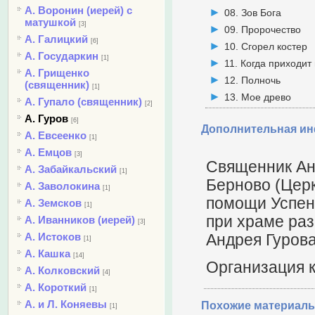
А. Воронин (иерей) с
08. Зов Бога
матушкой
[3]
09. Пророчество
А. Галицкий
[6]
10. Сгорел костер
А. Государкин
[1]
11. Когда приходит
А. Грищенко
12. Полночь
(священник)
[1]
13. Мое древо
А. Гупало (священник)
[2]
А. Гуров
[6]
Дополнительная и
А. Евсеенко
[1]
А. Емцов
[3]
Священник Анд
А. Забайкальский
[1]
Берново (Церк
А. Заволокина
[1]
помощи Успен
А. Земсков
[1]
при храме раз
А. Иванников (иерей)
[3]
А. Истоков
Андрея Гуров
[1]
А. Кашка
[14]
Организация к
А. Колковский
[4]
А. Короткий
[1]
А. и Л. Коняевы
Похожие материалы
[1]