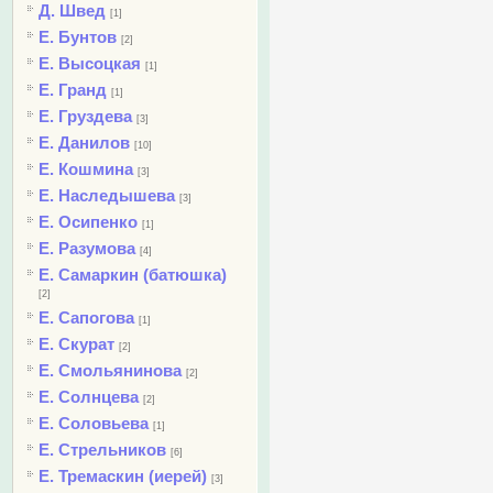
Д. Швед
[1]
Е. Бунтов
[2]
Е. Высоцкая
[1]
Е. Гранд
[1]
Е. Груздева
[3]
Е. Данилов
[10]
Е. Кошмина
[3]
Е. Наследышева
[3]
Е. Осипенко
[1]
Е. Разумова
[4]
Е. Самаркин (батюшка)
[2]
Е. Сапогова
[1]
Е. Скурат
[2]
Е. Смольянинова
[2]
Е. Солнцева
[2]
Е. Соловьева
[1]
Е. Стрельников
[6]
Е. Тремаскин (иерей)
[3]