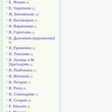
Е. Фокин
[8]
Е. Черепнин
[1]
Ж. Бичевская
[16]
И. Балакирев
[2]
И. Варапаева
[1]
И. Горелова
[1]
И. Дьяченко (иеромонах)
[8]
И. Еременко
[1]
И. Леонова
[2]
И. Литвак и М.
Удальцова
[2]
И. Любченко
[1]
И. Матвеев
[1]
И. Петров
[7]
И. Роса
[4]
И. Семендяев
[1]
И. Скорик
[9]
К. Качьян
[2]