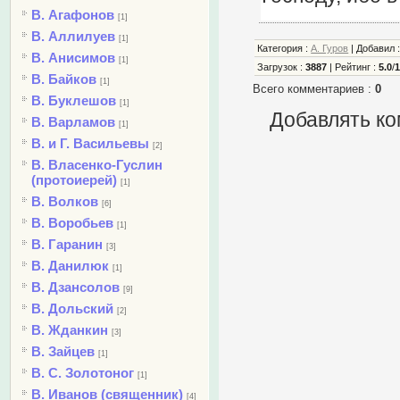
В. Агафонов
[1]
В. Аллилуев
[1]
Категория
:
А. Гуров
|
Добавил
В. Анисимов
[1]
Загрузок
:
3887
|
Рейтинг
:
5.0
/
В. Байков
[1]
Всего комментариев
:
0
В. Буклешов
[1]
Добавлять ко
В. Варламов
[1]
В. и Г. Васильевы
[2]
В. Власенко-Гуслин
(протоиерей)
[1]
В. Волков
[6]
В. Воробьев
[1]
В. Гаранин
[3]
В. Данилюк
[1]
В. Дзансолов
[9]
В. Дольский
[2]
В. Жданкин
[3]
В. Зайцев
[1]
В. С. Золотоног
[1]
В. Иванов (священник)
[4]