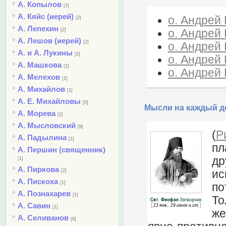
А. Копылов
[2]
А. Кяйс (иерей)
о. Андрей 
[2]
А. Лепехин
о. Андрей 
[2]
А. Лешов (иерей)
[2]
о. Андрей 
А. и А. Лукины
[2]
о. Андрей 
А. Машкова
[1]
о. Андрей 
А. Мелехов
[1]
А. Михайлов
[1]
А. Е. Михайловы
[5]
Мысли на каждый де
А. Морева
[2]
А. Мысловский
[8]
(
Р
А. Падылина
[1]
пл
А. Першин (священник)
др
[1]
А. Пиркова
ис
[2]
А. Пискоха
[1]
по
А. Познахарев
[1]
То
А. Савин
[1]
же
А. Селиванов
[6]