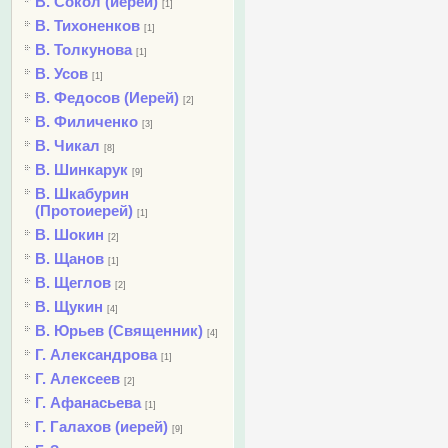
В. Сокол (иерей)
[1]
В. Тихоненков
[1]
В. Толкунова
[1]
В. Усов
[1]
В. Федосов (Иерей)
[2]
В. Филиченко
[3]
В. Чикал
[8]
В. Шинкарук
[9]
В. Шкабурин
(Протоиерей)
[1]
В. Шокин
[2]
В. Щанов
[1]
В. Щеглов
[2]
В. Щукин
[4]
В. Юрьев (Священник)
[4]
Г. Александрова
[1]
Г. Алексеев
[2]
Г. Афанасьева
[1]
Г. Галахов (иерей)
[9]