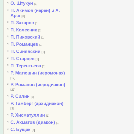
О. Штукун
[1]
П. Акимов (иерей) и А.
Арш
[6]
П. Захаров
[1]
П. Колесник
[2]
П. Пиковский
[1]
П. Романцев
[1]
П. Синявский
[1]
П. Старцев
[1]
П. Терентьева
[1]
Р. Матюшин (иеромонах)
[17]
Р. Романов (иеродиакон)
[25]
Р. Силин
[3]
Р. Тамберг (архидиакон)
[3]
Р. Хисматуллин
[1]
С. Ахматов (диакон)
[1]
С. Бущак
[3]