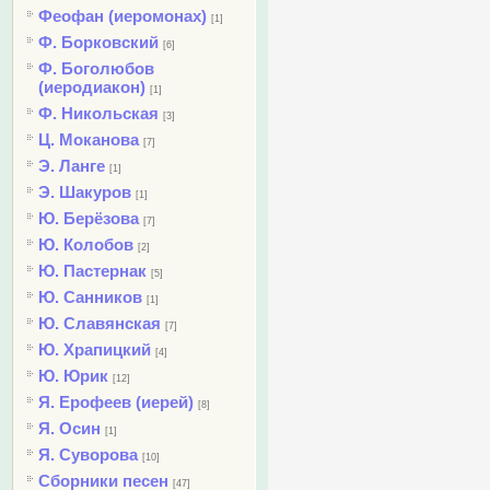
Феофан (иеромонах)
[1]
Ф. Борковский
[6]
Ф. Боголюбов
(иеродиакон)
[1]
Ф. Никольская
[3]
Ц. Моканова
[7]
Э. Ланге
[1]
Э. Шакуров
[1]
Ю. Берёзова
[7]
Ю. Колобов
[2]
Ю. Пастернак
[5]
Ю. Санников
[1]
Ю. Славянская
[7]
Ю. Храпицкий
[4]
Ю. Юрик
[12]
Я. Ерофеев (иерей)
[8]
Я. Осин
[1]
Я. Суворова
[10]
Сборники песен
[47]