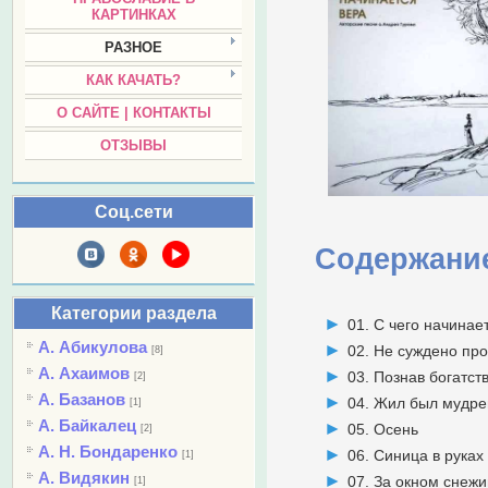
КАРТИНКАХ
РАЗНОЕ
КАК КАЧАТЬ?
О САЙТЕ | КОНТАКТЫ
ОТЗЫВЫ
Соц.сети
Содержани
Категории раздела
01. С чего начинае
А. Абикулова
02. Не суждено пр
[8]
А. Ахаимов
03. Познав богатст
[2]
А. Базанов
04. Жил был мудре
[1]
А. Байкалец
05. Осень
[2]
А. Н. Бондаренко
06. Синица в руках
[1]
А. Видякин
07. За окном снеж
[1]