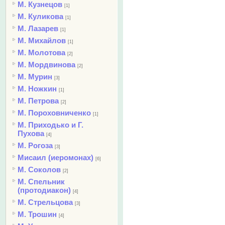
М. Кузнецов
[1]
М. Куликова
[1]
М. Лазарев
[1]
М. Михайлов
[1]
М. Молотова
[2]
М. Мордвинова
[2]
М. Мурин
[3]
М. Ножкин
[1]
М. Петрова
[2]
М. Пороховниченко
[1]
М. Приходько и Г.
Пухова
[4]
М. Рогоза
[3]
Мисаил (иеромонах)
[6]
М. Соколов
[2]
М. Спельник
(протодиакон)
[4]
М. Стрельцова
[3]
М. Трошин
[4]