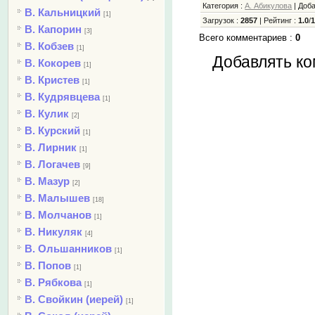
Категория
:
А. Абикулова
|
Доб
В. Кальницкий
[1]
Загрузок
:
2857
|
Рейтинг
:
1.0
/
В. Капорин
[3]
Всего комментариев
:
0
В. Кобзев
[1]
Добавлять ко
В. Кокорев
[1]
В. Кристев
[1]
В. Кудрявцева
[1]
В. Кулик
[2]
В. Курский
[1]
В. Лирник
[1]
В. Логачев
[9]
В. Мазур
[2]
В. Малышев
[18]
В. Молчанов
[1]
В. Никуляк
[4]
В. Ольшанников
[1]
В. Попов
[1]
В. Рябкова
[1]
В. Свойкин (иерей)
[1]