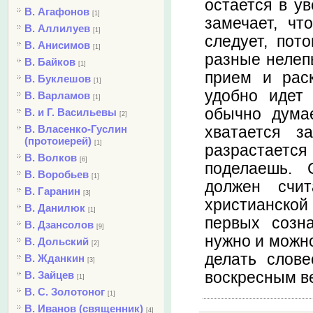
остается в ув
В. Агафонов
[1]
замечает, чт
В. Аллилуев
[1]
следует, пот
В. Анисимов
[1]
разные нелепы
В. Байков
[1]
прием и раск
В. Буклешов
[1]
удобно идет
В. Варламов
[1]
обычно думае
В. и Г. Васильевы
[2]
В. Власенко-Гуслин
хватается з
(протоиерей)
[1]
разрастается
В. Волков
[6]
поделаешь. 
В. Воробьев
[1]
должен счи
В. Гаранин
[3]
христианской
В. Данилюк
[1]
первых созна
В. Дзансолов
[9]
нужно и можно
В. Дольский
[2]
делать слове
В. Жданкин
[3]
воскресным ве
В. Зайцев
[1]
В. С. Золотоног
[1]
В. Иванов (священник)
[4]