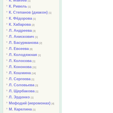
К. Макеев
[1]
К. Ривель
[1]
К. Степанов (диакон)
[1]
К. Фёдорова
[1]
К. Хабарова
[2]
Л. Андреева
[3]
Л. Анискович
[1]
Л. Басурманова
[2]
Л. Евсеева
[6]
Л. Колодяжная
[1]
Л. Колосова
[1]
Л. Кононова
[11]
Л. Кошмина
[14]
Л. Сергеева
[1]
Л. Соловьева
[3]
Л. Щербакова
[1]
Л. Эрденко
[1]
Мефодий (иеромонах)
[4]
М. Карелина
[1]