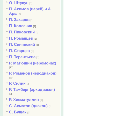
О. Штукун
[1]
П. Акимов (иерей) и А.
Арш
[6]
П. Захаров
[1]
П. Колесник
[2]
П. Пиковский
[1]
П. Романцев
[1]
П. Синявский
[1]
П. Старцев
[1]
П. Терентьева
[1]
Р. Матюшин (иеромонах)
[17]
Р. Романов (иеродиакон)
[25]
Р. Силин
[3]
Р. Тамберг (архидиакон)
[3]
Р. Хисматуллин
[1]
С. Ахматов (диакон)
[1]
С. Бущак
[3]