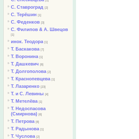
[1]
С. Ставроград
[2]
С. Терёшин
[1]
С. Феденков
[3]
С. Филипов & А. Швецов
[1]
инок. Теодора
[1]
Т. Баскакова
[7]
Т. Воронина
[1]
Т. Дашкевич
[6]
Т. Долгополова
[2]
Т. Краснопевцева
[1]
Т. Лазаренко
[23]
Т. и С. Левины
[4]
Т. Метелёва
[1]
Т. Недоспасова
(Смирнова)
[6]
Т. Петрова
[8]
Т. Радынова
[1]
Т. Чуслова
[2]