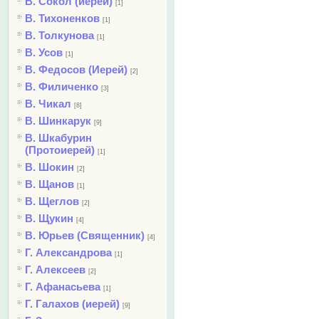
В. Сокол (иерей)
[1]
В. Тихоненков
[1]
В. Толкунова
[1]
В. Усов
[1]
В. Федосов (Иерей)
[2]
В. Филиченко
[3]
В. Чикал
[8]
В. Шинкарук
[9]
В. Шкабурин
(Протоиерей)
[1]
В. Шокин
[2]
В. Щанов
[1]
В. Щеглов
[2]
В. Щукин
[4]
В. Юрьев (Священник)
[4]
Г. Александрова
[1]
Г. Алексеев
[2]
Г. Афанасьева
[1]
Г. Галахов (иерей)
[9]