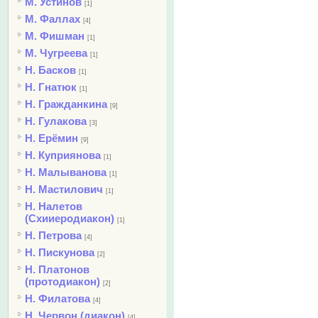
М. Устинов
[1]
М. Фаллах
[4]
М. Фишман
[1]
М. Чугреева
[1]
Н. Басков
[1]
Н. Гнатюк
[1]
Н. Гражданкина
[9]
Н. Гулакова
[3]
Н. Ерёмин
[9]
Н. Куприянова
[1]
Н. Малыванова
[1]
Н. Мастилович
[1]
Н. Налетов
(Схииеродиакон)
[1]
Н. Петрова
[4]
Н. Пискунова
[2]
Н. Платонов
(протодиакон)
[2]
Н. Филатова
[4]
Н. Червон (диакон)
[4]