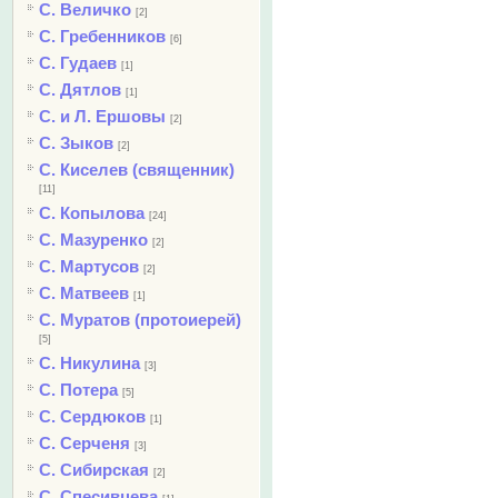
С. Величко
[2]
С. Гребенников
[6]
С. Гудаев
[1]
С. Дятлов
[1]
С. и Л. Ершовы
[2]
С. Зыков
[2]
С. Киселев (священник)
[11]
С. Копылова
[24]
С. Мазуренко
[2]
С. Мартусов
[2]
С. Матвеев
[1]
С. Муратов (протоиерей)
[5]
С. Никулина
[3]
С. Потера
[5]
С. Сердюков
[1]
С. Серченя
[3]
С. Сибирская
[2]
С. Спесивцева