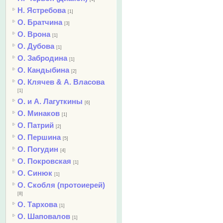
Н. Ястребова
[1]
О. Братчина
[3]
О. Врона
[1]
О. Дубова
[1]
О. Забродина
[1]
О. Кандыбина
[2]
О. Клячев & А. Власова
[1]
О. и А. Лагуткины
[6]
О. Минаков
[1]
О. Патрий
[2]
О. Першина
[5]
О. Погудин
[4]
О. Покровская
[1]
О. Синюк
[1]
О. Скобля (протоиерей)
[8]
О. Тархова
[1]
О. Шаповалов
[1]