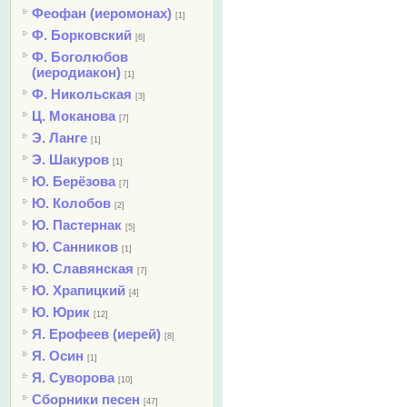
Феофан (иеромонах)
[1]
Ф. Борковский
[6]
Ф. Боголюбов
(иеродиакон)
[1]
Ф. Никольская
[3]
Ц. Моканова
[7]
Э. Ланге
[1]
Э. Шакуров
[1]
Ю. Берёзова
[7]
Ю. Колобов
[2]
Ю. Пастернак
[5]
Ю. Санников
[1]
Ю. Славянская
[7]
Ю. Храпицкий
[4]
Ю. Юрик
[12]
Я. Ерофеев (иерей)
[8]
Я. Осин
[1]
Я. Суворова
[10]
Сборники песен
[47]