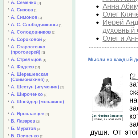
А. Семенко
[1]
Анна Абик
А. Сизова
[1]
Олег Кляче
А. Симонов
[1]
Иерей Анд
А. С. Слободчиковы
[1]
духовный 
А. Солодовников
[1]
Олег и Анн
А. Сороковой
[2]
А. Старостенко
(протоиерей)
[5]
А. Стрельцов
Мысли на каждый де
[1]
А. Фадеев
[14]
А. Шерешевская
(
2
(Схимонахиня)
[1]
за
А. Шестун (игумения)
[2]
ск
А. Широченко
[7]
на
А. Шнейдер (монахиня)
за
[1]
А. Ярославцев
ко
[3]
Б. Лазарев
[2]
за
Б. Муратов
[3]
души. От это
Б. Осипенко
[1]