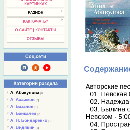
КАРТИНКАХ
РАЗНОЕ
КАК КАЧАТЬ?
О САЙТЕ | КОНТАКТЫ
ОТЗЫВЫ
Соц.сети
Содержани
Категории раздела
Авторские пес
А. Абикулова
01. Невская
[8]
А. Ахаимов
02. Надежда
[2]
А. Базанов
[1]
03. Былина 
А. Байкалец
[2]
Невском - 5:0
А. Н. Бондаренко
[1]
04. Простран
А. Видякин
[1]