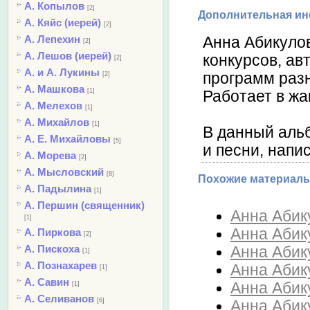
А. Копылов
[2]
Дополнительная и
А. Кяйс (иерей)
[2]
А. Лепехин
Анна Абикуло
[2]
А. Лешов (иерей)
конкурсов, ав
[2]
А. и А. Лукины
программ разн
[2]
А. Машкова
[1]
Работает в жа
А. Мелехов
[1]
А. Михайлов
[1]
В данный аль
А. Е. Михайловы
[5]
и песни, напи
А. Морева
[2]
А. Мысловский
[8]
Похожие материалы
А. Падылина
[1]
А. Першин (священник)
Анна Абику
[1]
Анна Абик
А. Пиркова
[2]
А. Пискоха
Анна Абик
[1]
А. Познахарев
Анна Абик
[1]
А. Савин
Анна Абику
[1]
А. Селиванов
[6]
Анна Абик