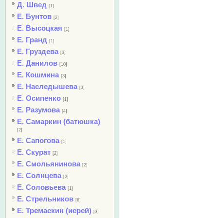
Д. Швед
[1]
Е. Бунтов
[2]
Е. Высоцкая
[1]
Е. Гранд
[1]
Е. Груздева
[3]
Е. Данилов
[10]
Е. Кошмина
[3]
Е. Наследышева
[3]
Е. Осипенко
[1]
Е. Разумова
[4]
Е. Самаркин (батюшка)
[2]
Е. Сапогова
[1]
Е. Скурат
[2]
Е. Смольянинова
[2]
Е. Солнцева
[2]
Е. Соловьева
[1]
Е. Стрельников
[6]
Е. Тремаскин (иерей)
[3]