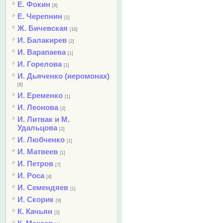
Е. Фокин
[8]
Е. Черепнин
[1]
Ж. Бичевская
[16]
И. Балакирев
[2]
И. Варапаева
[1]
И. Горелова
[1]
И. Дьяченко (иеромонах)
[8]
И. Еременко
[1]
И. Леонова
[2]
И. Литвак и М.
Удальцова
[2]
И. Любченко
[1]
И. Матвеев
[1]
И. Петров
[7]
И. Роса
[4]
И. Семендяев
[1]
И. Скорик
[9]
К. Качьян
[2]