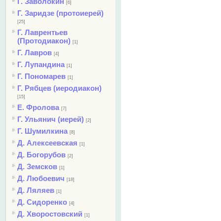
Г. Заволокин
[6]
Г. Заридзе (протоиерей)
[25]
Г. Лаврентьев
(Протодиакон)
[1]
Г. Лавров
[4]
Г. Лупандина
[1]
Г. Пономарев
[1]
Г. Рябцев (иеродиакон)
[15]
Е. Фролова
[7]
Г. Ульянич (иерей)
[2]
Г. Шумилкина
[8]
Д. Алексеевская
[1]
Д. Богорубов
[2]
Д. Земсков
[1]
Д. Любоевич
[18]
Д. Ляляев
[1]
Д. Сидоренко
[4]
Д. Хворостовский
[1]