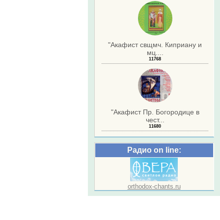
"Акафист свщмч. Киприану и
мц....
11768
"Акафист Пр. Богородице в
чест...
11680
Радио on line:
orthodox-chants.ru