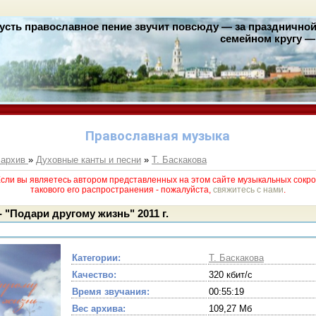
усть православное пение звучит повсюду — за праздничной 
семейном кругу — 
Православная музыка
 архив
»
Духовные канты и песни
»
Т. Баскакова
и вы являетесь автором представленных на этом сайте музыкальных сокро
такового его раcпространения - пожалуйста,
свяжитесь с нами
.
- "Подари другому жизнь" 2011 г.
Категории:
Т. Баскакова
Качество:
320 кбит/с
Время звучания:
00:55:19
Вес архива:
109,27 Мб