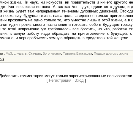
мной жизни. Ни наук, ни искусств, ни правительств и ничего другого н
дет Бог всяческая во всех. А так как Бог - дух, единится с духом, и 
я жизнь будет там непрерывным течением духовных движений. Отсюда
о поскольку будущая жизнь наша цель, а здешняя только приготовлени
зни проживать на одно только то, что уместно лишь в этой жизни, а в
ачит идти против своего назначения и готовить себе в будущем горьку
 то чтоб непременно уж требовалось все бросить, но что, работая с
зни, главную заботу надо обращать на приготовление к будущей, ст
зможно, и чернорабочесть земную обращать в средство к той же цели.
еги
:
Mp3
,
слушать
,
Скачать
,
Богогласник
,
Татьяна Баскакова
,
Подари другому жизнь
0
/
3
Добавлять комментарии могут только зарегистрированные пользователи
[
Регистрация
|
Вход
]