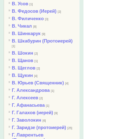
В. Усов
[1]
В. Федосов (Иерей)
[2]
В. Филиченко
[3]
В. Чикал
[8]
В. Шинкарук
[9]
В. Шкабурин (Протоиерей)
[1]
В. Шокин
[2]
В. Щанов
[1]
В. Щеглов
[2]
В. Щукин
[4]
В. Юрьев (Священник)
[4]
Г. Александрова
[1]
Г. Алексеев
[2]
Г. Афанасьева
[1]
Г. Галахов (иерей)
[9]
Г. Заволокин
[6]
Г. Заридзе (протоиерей)
[25]
Г. Лаврентьев