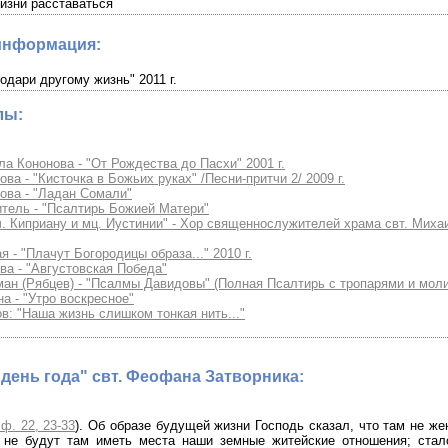
жизни расставаться
информация:
одари другому жизнь" 2011 г.
лы:
 Кононова - "От Рождества до Пасхи" 2001 г.
ва - "Кисточка в Божьих руках" /Песни-притчи 2/ 2009 г.
ова - "Ладан Сомали"
итель - "Псалтирь Божией Матери"
 Киприану и мц. Иустинии" - Хор священнослужителей храма свт. Михаи
 - "Плачут Богородицы образа..." 2010 г.
ва - "Августовская Победа"
ан (Рябцев) - "Псалмы Давидовы" (Полная Псалтирь с тропарями и мол
а - "Утро воскресное"
: "Наша жизнь слишком тонкая нить..."
день года" свт. Феофана Затворника:
ф. 22, 23-33
). Об образе будущей жизни Господь сказал, что там не жен
. не будут там иметь места наши земные житейские отношения; стал