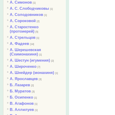
А. Симонов
[1]
А. С. Слободчиковы
[1]
А. Солодовников
[1]
А. Сороковой
[2]
А. Старостенко
(протоиерей)
[5]
А. Стрельцов
[1]
А. Фадеев
[14]
А. Шерешевская
(Схимонахиня)
[1]
А. Шестун (игумения)
[2]
А. Широченко
[7]
А. Шнейдер (монахиня)
[1]
А. Ярославцев
[3]
Б. Лазарев
[2]
Б. Муратов
[3]
Б. Осипенко
[1]
В. Агафонов
[1]
В. Аллилуев
[1]