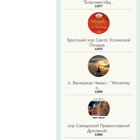
"Благовест&q...
11977
Братский хор Свято Успенской
Почаев...
11973
о. Валериан Чикал - "Молитву
п...
11959
хор Самарской Православной
Духовной...
11904