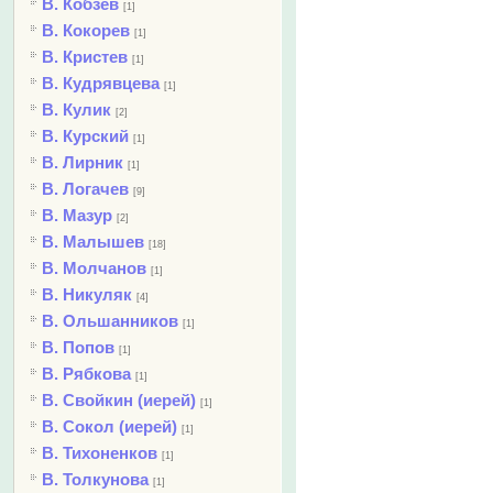
В. Кобзев
[1]
В. Кокорев
[1]
В. Кристев
[1]
В. Кудрявцева
[1]
В. Кулик
[2]
В. Курский
[1]
В. Лирник
[1]
В. Логачев
[9]
В. Мазур
[2]
В. Малышев
[18]
В. Молчанов
[1]
В. Никуляк
[4]
В. Ольшанников
[1]
В. Попов
[1]
В. Рябкова
[1]
В. Свойкин (иерей)
[1]
В. Сокол (иерей)
[1]
В. Тихоненков
[1]
В. Толкунова
[1]