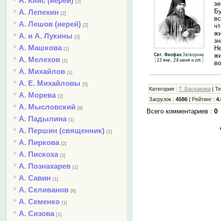
А. Кяйс (иерей)
[2]
зе
Бу
А. Лепехин
[2]
вс
А. Лешов (иерей)
чт
[2]
жи
А. и А. Лукины
[2]
зн
А. Машкова
Не
[1]
жи
А. Мелехов
[1]
во
А. Михайлов
[1]
А. Е. Михайловы
[5]
Категория
:
Т. Баскакова
|
Т
А. Морева
[2]
Загрузок
:
4586
|
Рейтинг
:
4.
А. Мысловский
[8]
Всего комментариев
:
0
А. Падылина
[1]
А. Першин (священник)
[1]
А. Пиркова
[2]
А. Пискоха
[1]
А. Познахарев
[1]
А. Савин
[1]
А. Селиванов
[6]
А. Семенко
[1]
А. Сизова
[1]