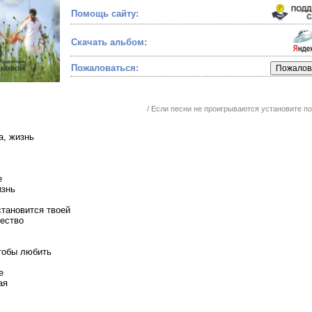
Помощь сайту:
Скачать альбом:
Пожаловаться:
/ Если песни не проигрываются установите 
а, жизнь
е
изнь
становится твоей
чество
чтобы любить
е
ая