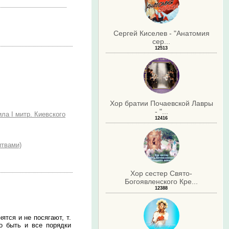
Сергей Киселев - "Анатомия
сер...
12513
Хор братии Почаевской Лавры
- "...
ла I митр. Киевского
12416
итвами)
Хор сестер Свято-
Богоявленского Кре...
12388
ятся и не посягают, т.
о быть и все порядки