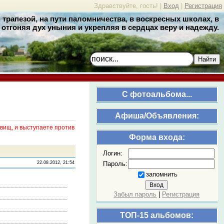
Здравствуйте, гость! |
Вход
|
Регистрация
трапезой, на пути паломничества, в воскресных школах, в
отгоняя дух уныния и укрепляя в сердцах веру и надежду.
Найти
C фотоальбома...
Афиша/Объявления:
вищ, и выступаете против
Форма входа:
Логин:
Пароль:
22.08.2012, 21:54
запомнить
Забыл пароль
|
Регистрация
ТОП-15 альбомов: