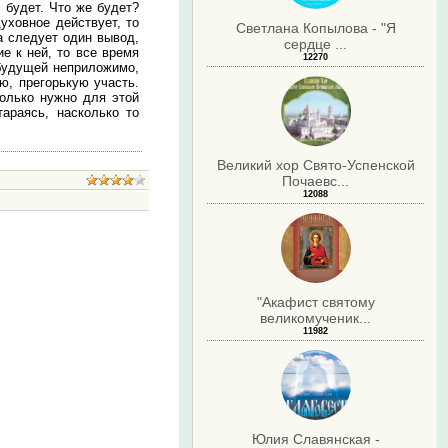
е будет. Что же будет?
духовное действует, то
Светлана Копылова - "Я
 следует один вывод,
сердце ...
е к ней, то все время
12270
 будущей неприложимо,
ю, прегорькую участь.
колько нужно для этой
араясь, насколько то
Великий хор Свято-Успенской
Почаевс...
12088
.
"Акафист святому
великомученик...
11982
Юлия Славянская -