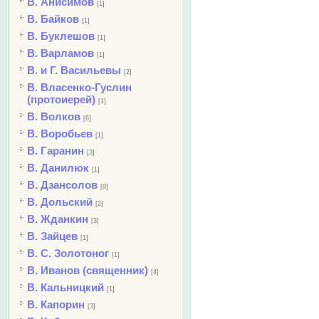
В. Анисимов
[1]
В. Байков
[1]
В. Буклешов
[1]
В. Варламов
[1]
В. и Г. Васильевы
[2]
В. Власенко-Гуслин
(протоиерей)
[1]
В. Волков
[6]
В. Воробьев
[1]
В. Гаранин
[3]
В. Данилюк
[1]
В. Дзансолов
[9]
В. Дольский
[2]
В. Жданкин
[3]
В. Зайцев
[1]
В. С. Золотоног
[1]
В. Иванов (священник)
[4]
В. Кальницкий
[1]
В. Капорин
[3]