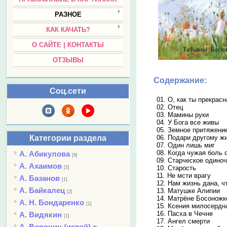
РАЗНОЕ
КАК КАЧАТЬ?
О САЙТЕ | КОНТАКТЫ
ОТЗЫВЫ
Содержание:
Соц.сети
01. О, как ты прекрасн
02. Отец
03. Мамины руки
04. У Бога все живы
05. Земное притяжени
Категории раздела
06. Подари другому ж
07. Один лишь миг
08. Когда чужая боль 
А. Абикулова
[8]
09. Старческое одино
А. Ахаимов
10. Старость
[2]
11. Не мсти врагу
А. Базанов
[1]
12. Нам жизнь дана, 
А. Байкалец
13. Матушке Алипии
[2]
14. Матрёне Босоножк
А. Н. Бондаренко
[1]
15. Ксения милосердн
16. Пасха в Чечне
А. Видякин
[1]
17. Ангел смерти
А. Воронин (иерей) с