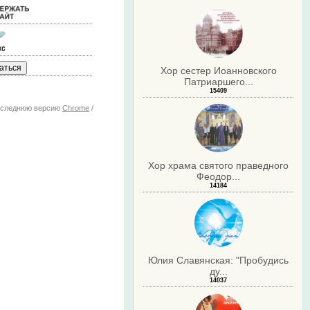
Хор сестер Иоанновского
Патриаршего...
15409
последнюю версию
Chrome
/
Хор храма святого праведного
Феодор...
14184
Юлия Славянская: "Пробудись
ду...
14037