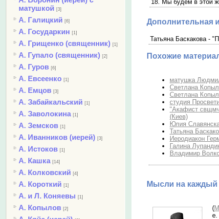
18. Мы будем в этой 
матушкой
[3]
А. Галицкий
Дополнительная 
[6]
А. Государкин
[1]
Татьяна Баскакова - "П
А. Грищенко (священник)
[1]
А. Гупало (священник)
Похожие материа
[2]
А. Гуров
[6]
А. Евсеенко
матушка Людмила
[1]
Светлана Копыло
А. Емцов
[3]
Светлана Копыл
А. Забайкальский
студия Просвет
[1]
"Акафист свщмч.
А. Заволокина
[1]
(Киев)
Юлия Славянская
А. Земсков
[1]
Татьяна Баскако
А. Иванников (иерей)
Иеродиакон Герм
[3]
Галина Лупандин
А. Истоков
[1]
Владимир Волков
А. Кашка
[14]
А. Колковский
[4]
А. Короткий
Мысли на каждый 
[1]
А. и Л. Коняевы
[1]
А. Копылов
(
М
[2]
е