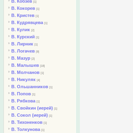
В. Кобзев
[1]
В. Кокорев
[1]
В. Кристев
[1]
В. Кудрявцева
[1]
В. Кулик
[2]
В. Курский
[1]
В. Лирник
[1]
В. Логачев
[9]
В. Мазур
[2]
В. Малышев
[18]
В. Молчанов
[1]
В. Никуляк
[4]
В. Ольшанников
[1]
В. Попов
[1]
В. Рябкова
[1]
В. Свойкин (иерей)
[1]
В. Сокол (иерей)
[1]
В. Тихоненков
[1]
В. Толкунова
[1]