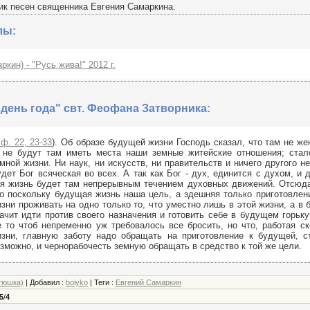
к песен священника Евгения Самаркина.
лы:
ркин) - "Русь жива!" 2012 г.
день года" свт. Феофана Затворника:
ф. 22, 23-33
). Об образе будущей жизни Господь сказал, что там не жен
. не будут там иметь места наши земные житейские отношения; стал
мной жизни. Ни наук, ни искусств, ни правительств и ничего другого н
дет Бог всяческая во всех. А так как Бог - дух, единится с духом, и 
я жизнь будет там непрерывным течением духовных движений. Отсюда
о поскольку будущая жизнь наша цель, а здешняя только приготовлени
зни проживать на одно только то, что уместно лишь в этой жизни, а в
ачит идти против своего назначения и готовить себе в будущем горьку
 то чтоб непременно уж требовалось все бросить, но что, работая с
зни, главную заботу надо обращать на приготовление к будущей, ст
зможно, и чернорабочесть земную обращать в средство к той же цели.
тюшка)
|
Добавил
:
boiyko
|
Теги
:
Евгений Самаркин
5
/
4