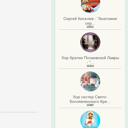
Сергей Киселев - "Анатомия
сер...
12511
Хор братии Почаевской Лавры
- "...
12414
Хор сестер Свято-
Богоявленского Кре...
12387