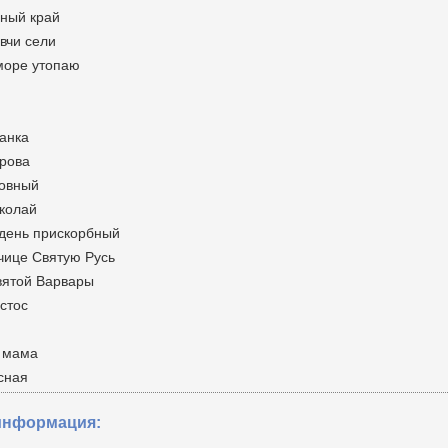
вный край
евчи сели
 море утопаю
ианка
крова
ховный
иколай
 день прискорбный
чице Святую Русь
вятой Варвары
стос
 мама
сная
информация: