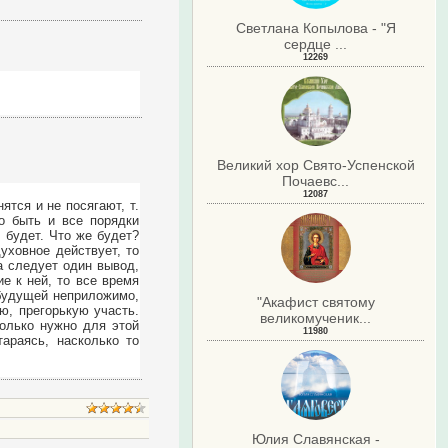
Светлана Копылова - "Я
сердце ...
12269
Великий хор Свято-Успенской
Почаевс...
12087
ятся и не посягают, т.
о быть и все порядки
е будет. Что же будет?
духовное действует, то
 следует один вывод,
е к ней, то все время
 будущей неприложимо,
"Акафист святому
ю, прегорькую участь.
великомученик...
колько нужно для этой
11980
араясь, насколько то
Юлия Славянская -