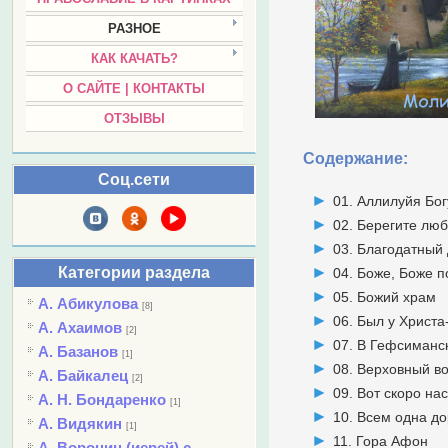
РАЗНОЕ
КАК КАЧАТЬ?
О САЙТЕ | КОНТАКТЫ
ОТЗЫВЫ
Содержание:
Соц.сети
01. Аллилуйя Бог
02. Берегите лю
03. Благодатный
Категории раздела
04. Боже, Боже 
05. Божий храм
А. Абикулова
[8]
06. Был у Христ
А. Ахаимов
[2]
07. В Гефсиманс
А. Базанов
[1]
08. Верховный в
А. Байкалец
[2]
09. Вот скоро на
А. Н. Бондаренко
[1]
10. Всем одна до
А. Видякин
[1]
11. Гора Афон
А. Воронин (иерей) с