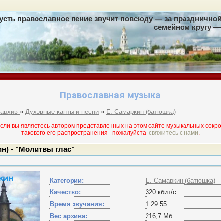
усть православное пение звучит повсюду — за праздничной 
семейном кругу — 
Православная музыка
 архив
»
Духовные канты и песни
»
Е. Самаркин (батюшка)
и вы являетесь автором представленных на этом сайте музыкальных сокро
такового его раcпространения - пожалуйста,
свяжитесь с нами
.
ин) - "Молитвы глас"
Категории:
Е. Самаркин (батюшка)
Качество:
320 кбит/с
Время звучания:
1:29:55
Вес архива:
216,7 Мб