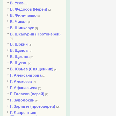
В. Усов
[1]
В. Федосов (Иерей)
[2]
В. Филиченко
[3]
В. Чикал
[8]
В. Шинкарук
[9]
В. Шкабурин (Протоиерей)
[1]
В. Шокин
[2]
В. Щанов
[1]
В. Щеглов
[2]
В. Щукин
[4]
В. Юрьев (Священник)
[4]
Г. Александрова
[1]
Г. Алексеев
[2]
Г. Афанасьева
[1]
Г. Галахов (иерей)
[9]
Г. Заволокин
[6]
Г. Заридзе (протоиерей)
[25]
Г. Лаврентьев