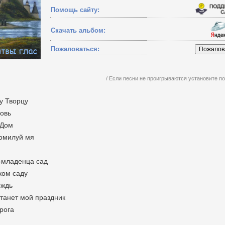
Помощь сайту:
Скачать альбом:
Пожаловаться:
/ Если песни не проигрываются установите 
у Творцу
бовь
 Дом
помилуй мя
а-младенца сад
ком саду
ождь
станет мой праздник
рога