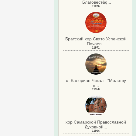
"Благовест&q...
11976
.
Братский хор Свято Успенской
Почаев...
11971
о. Валериан Чикал - "Молитву
п...
11956
хор Самарской Православной
Духовной...
11904