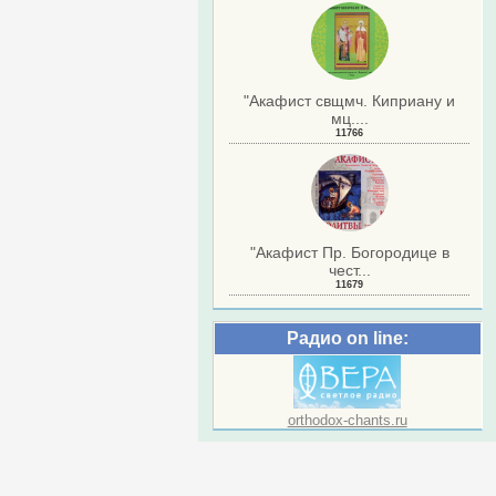
"Акафист свщмч. Киприану и
мц....
11766
"Акафист Пр. Богородице в
чест...
11679
Радио on line:
orthodox-chants.ru