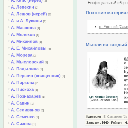
А. Кяйс (иерей)
[2]
Неофициальный сборни
А. Лепехин
[2]
Похожие материа
А. Лешов (иерей)
[2]
А. и А. Лукины
[2]
о. Евгений (Сама
А. Машкова
[1]
А. Мелехов
[1]
А. Михайлов
[1]
Мысли на каждый 
А. Е. Михайловы
[5]
А. Морева
[2]
(
М
А. Мысловский
е
[8]
зе
А. Падылина
[1]
Бу
А. Першин (священник)
вс
[1]
чт
А. Пиркова
[2]
жи
зн
А. Пискоха
[1]
Не
А. Познахарев
жи
[1]
во
А. Савин
[1]
А. Селиванов
[6]
А. Семенко
Категория
:
Е. Самаркин (ба
[1]
Загрузок
:
5640
|
Рейтинг
:
4.
А. Сизова
[1]