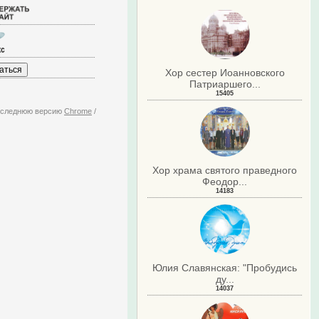
Хор сестер Иоанновского
Патриаршего...
15405
последнюю версию
Chrome
/
Хор храма святого праведного
Феодор...
14183
Юлия Славянская: "Пробудись
ду...
14037