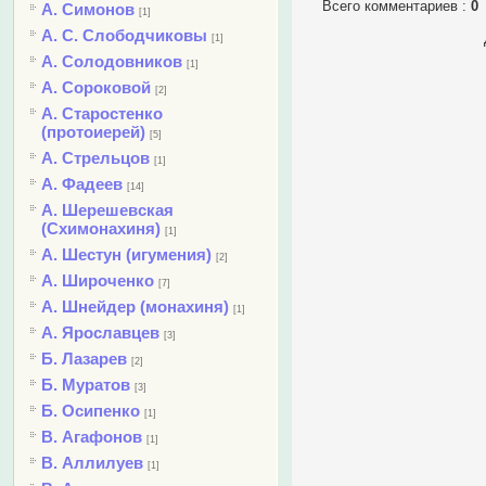
Всего комментариев
:
0
А. Симонов
[1]
А. С. Слободчиковы
[1]
А. Солодовников
[1]
А. Сороковой
[2]
А. Старостенко
(протоиерей)
[5]
А. Стрельцов
[1]
А. Фадеев
[14]
А. Шерешевская
(Схимонахиня)
[1]
А. Шестун (игумения)
[2]
А. Широченко
[7]
А. Шнейдер (монахиня)
[1]
А. Ярославцев
[3]
Б. Лазарев
[2]
Б. Муратов
[3]
Б. Осипенко
[1]
В. Агафонов
[1]
В. Аллилуев
[1]