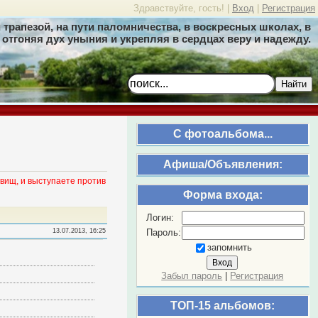
Здравствуйте, гость! |
Вход
|
Регистрация
трапезой, на пути паломничества, в воскресных школах, в
отгоняя дух уныния и укрепляя в сердцах веру и надежду.
Найти
C фотоальбома...
Афиша/Объявления:
вищ, и выступаете против
Форма входа:
Логин:
Пароль:
13.07.2013, 16:25
запомнить
Забыл пароль
|
Регистрация
ТОП-15 альбомов: