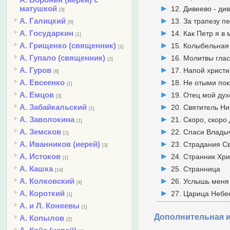
матушкой
12. Дивеево - ди
[3]
А. Галицкий
13. За трапезу п
[6]
А. Государкин
14. Как Петр я в
[1]
А. Грищенко (священник)
15. Колыбельная
[1]
А. Гупало (священник)
16. Молитвы глас
[2]
А. Гуров
17. Напой христ
[6]
А. Евсеенко
18. Не отыми по
[1]
А. Емцов
19. Отец мой ду
[3]
А. Забайкальский
20. Святитель Н
[1]
А. Заволокина
21. Скоро, скоро
[1]
А. Земсков
22. Спаси Влады
[1]
А. Иванников (иерей)
23. Страдания С
[3]
А. Истоков
24. Странник Хри
[1]
А. Кашка
25. Странница
[14]
А. Колковский
26. Услышь меня
[4]
А. Короткий
27. Царица Небе
[1]
А. и Л. Коняевы
[1]
Дополнительная 
А. Копылов
[2]