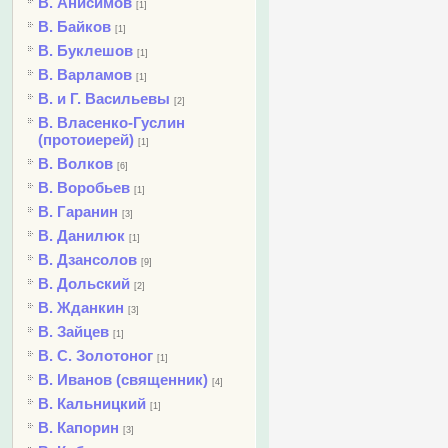
В. Анисимов
[1]
В. Байков
[1]
В. Буклешов
[1]
В. Варламов
[1]
В. и Г. Васильевы
[2]
В. Власенко-Гуслин
(протоиерей)
[1]
В. Волков
[6]
В. Воробьев
[1]
В. Гаранин
[3]
В. Данилюк
[1]
В. Дзансолов
[9]
В. Дольский
[2]
В. Жданкин
[3]
В. Зайцев
[1]
В. С. Золотоног
[1]
В. Иванов (священник)
[4]
В. Кальницкий
[1]
В. Капорин
[3]