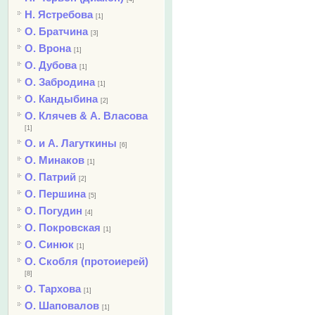
Н. Ястребова
[1]
О. Братчина
[3]
О. Врона
[1]
О. Дубова
[1]
О. Забродина
[1]
О. Кандыбина
[2]
О. Клячев & А. Власова
[1]
О. и А. Лагуткины
[6]
О. Минаков
[1]
О. Патрий
[2]
О. Першина
[5]
О. Погудин
[4]
О. Покровская
[1]
О. Синюк
[1]
О. Скобля (протоиерей)
[8]
О. Тархова
[1]
О. Шаповалов
[1]