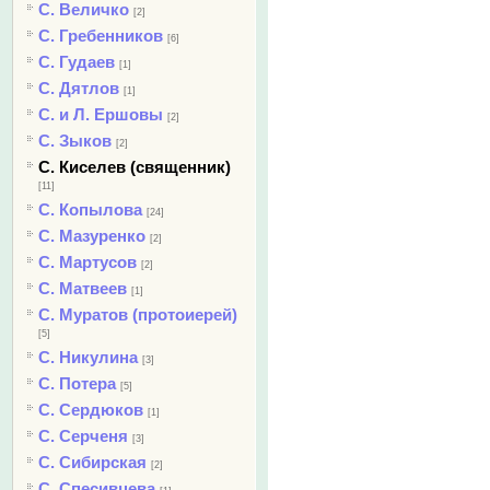
С. Величко
[2]
С. Гребенников
[6]
С. Гудаев
[1]
С. Дятлов
[1]
С. и Л. Ершовы
[2]
С. Зыков
[2]
С. Киселев (священник)
[11]
С. Копылова
[24]
С. Мазуренко
[2]
С. Мартусов
[2]
С. Матвеев
[1]
С. Муратов (протоиерей)
[5]
С. Никулина
[3]
С. Потера
[5]
С. Сердюков
[1]
С. Серченя
[3]
С. Сибирская
[2]
С. Спесивцева