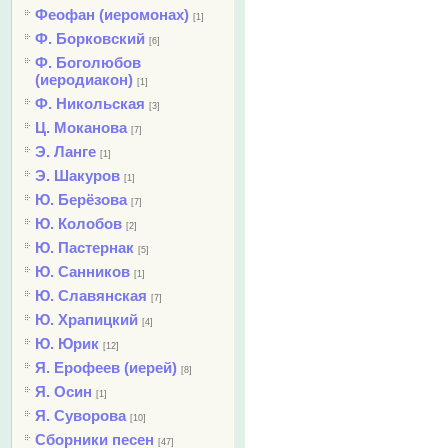
Феофан (иеромонах)
[1]
Ф. Борковский
[6]
Ф. Боголюбов
(иеродиакон)
[1]
Ф. Никольская
[3]
Ц. Моканова
[7]
Э. Ланге
[1]
Э. Шакуров
[1]
Ю. Берёзова
[7]
Ю. Колобов
[2]
Ю. Пастернак
[5]
Ю. Санников
[1]
Ю. Славянская
[7]
Ю. Храпицкий
[4]
Ю. Юрик
[12]
Я. Ерофеев (иерей)
[8]
Я. Осин
[1]
Я. Суворова
[10]
Сборники песен
[47]