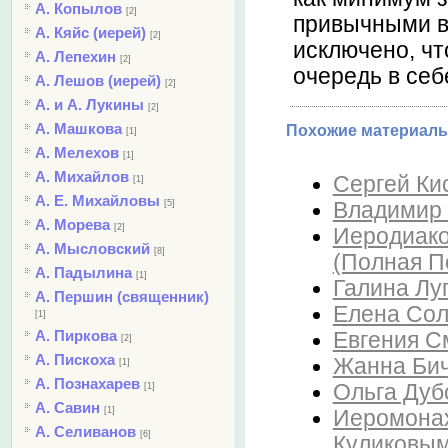
А. Копылов
[2]
привычными в
А. Кяйс (иерей)
[2]
исключено, чт
А. Лепехин
[2]
очередь в себе
А. Лешов (иерей)
[2]
А. и А. Лукины
[2]
А. Машкова
Похожие материалы
[1]
А. Мелехов
[1]
А. Михайлов
Сергей Ки
[1]
А. Е. Михайловы
Владимир В
[5]
А. Морева
[2]
Иеродиако
А. Мысловский
[8]
(Полная П
А. Падылина
[1]
Галина Лу
А. Першин (священник)
Елена Солн
[1]
А. Пиркова
Евгения См
[2]
А. Пискоха
Жанна Биче
[1]
А. Познахарев
Ольга Дубо
[1]
А. Савин
[1]
Иеромонах
А. Селиванов
[6]
Куликовым