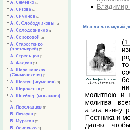
А. Семенко
[1]
Владимир 
А. Сизова
[1]
А. Симонов
[1]
А. С. Слободчиковы
[1]
Мысли на каждый де
А. Солодовников
[1]
А. Сороковой
[2]
(
1
А. Старостенко
из
(протоиерей)
[5]
А. Стрельцов
ро
[1]
А. Фадеев
то
[14]
А. Шерешевская
со
(Схимонахиня)
[1]
бе
А. Шестун (игумения)
[2]
ни
А. Широченко
[7]
молитвою и п
А. Шнейдер (монахиня)
молитва - все
[1]
А. Ярославцев
[3]
а эта извнутр
Б. Лазарев
[2]
Постника и мо
Б. Муратов
[3]
далеко, чтоб
Б. Осипенко
[1]