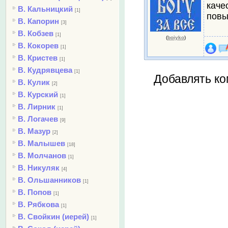
каче
В. Кальницкий
[1]
повы
В. Капорин
[3]
В. Кобзев
[1]
(
boiyko
)
В. Кокорев
[1]
В. Кристев
[1]
В. Кудрявцева
[1]
Добавлять ко
В. Кулик
[2]
В. Курский
[1]
В. Лирник
[1]
В. Логачев
[9]
В. Мазур
[2]
В. Малышев
[18]
В. Молчанов
[1]
В. Никуляк
[4]
В. Ольшанников
[1]
В. Попов
[1]
В. Рябкова
[1]
В. Свойкин (иерей)
[1]