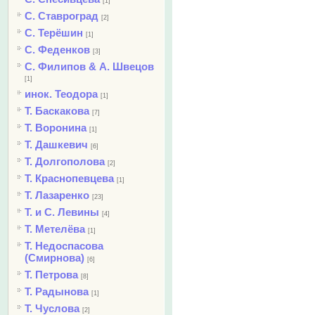
[1]
С. Ставроград
[2]
С. Терёшин
[1]
С. Феденков
[3]
С. Филипов & А. Швецов
[1]
инок. Теодора
[1]
Т. Баскакова
[7]
Т. Воронина
[1]
Т. Дашкевич
[6]
Т. Долгополова
[2]
Т. Краснопевцева
[1]
Т. Лазаренко
[23]
Т. и С. Левины
[4]
Т. Метелёва
[1]
Т. Недоспасова
(Смирнова)
[6]
Т. Петрова
[8]
Т. Радынова
[1]
Т. Чуслова
[2]