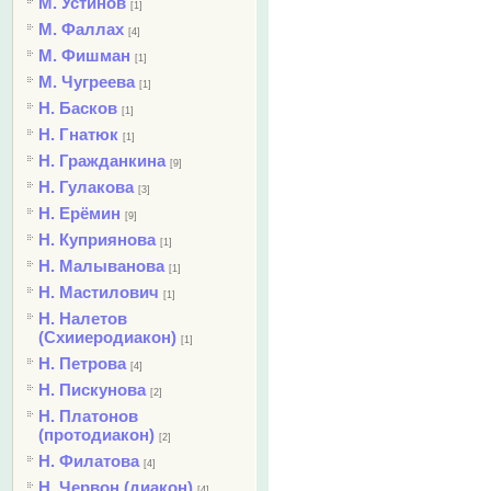
М. Устинов
[1]
М. Фаллах
[4]
М. Фишман
[1]
М. Чугреева
[1]
Н. Басков
[1]
Н. Гнатюк
[1]
Н. Гражданкина
[9]
Н. Гулакова
[3]
Н. Ерёмин
[9]
Н. Куприянова
[1]
Н. Малыванова
[1]
Н. Мастилович
[1]
Н. Налетов
(Схииеродиакон)
[1]
Н. Петрова
[4]
Н. Пискунова
[2]
Н. Платонов
(протодиакон)
[2]
Н. Филатова
[4]
Н. Червон (диакон)
[4]