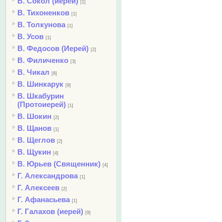
В. Сокол (иерей)
[1]
В. Тихоненков
[1]
В. Толкунова
[1]
В. Усов
[1]
В. Федосов (Иерей)
[2]
В. Филиченко
[3]
В. Чикал
[8]
В. Шинкарук
[9]
В. Шкабурин
(Протоиерей)
[1]
В. Шокин
[2]
В. Щанов
[1]
В. Щеглов
[2]
В. Щукин
[4]
В. Юрьев (Священник)
[4]
Г. Александрова
[1]
Г. Алексеев
[2]
Г. Афанасьева
[1]
Г. Галахов (иерей)
[9]