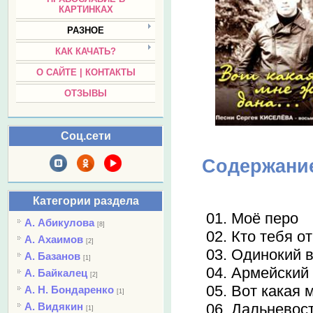
КАРТИНКАХ
РАЗНОЕ
КАК КАЧАТЬ?
О САЙТЕ | КОНТАКТЫ
ОТЗЫВЫ
Соц.сети
Содержани
Категории раздела
01. Моё перо
А. Абикулова
[8]
02. Кто тебя о
А. Ахаимов
[2]
03. Одинокий 
А. Базанов
[1]
04. Армейский
А. Байкалец
[2]
05. Вот какая 
А. Н. Бондаренко
[1]
06. Дальневос
А. Видякин
[1]