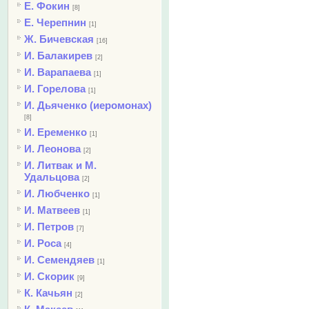
Е. Фокин
[8]
Е. Черепнин
[1]
Ж. Бичевская
[16]
И. Балакирев
[2]
И. Варапаева
[1]
И. Горелова
[1]
И. Дьяченко (иеромонах)
[8]
И. Еременко
[1]
И. Леонова
[2]
И. Литвак и М.
Удальцова
[2]
И. Любченко
[1]
И. Матвеев
[1]
И. Петров
[7]
И. Роса
[4]
И. Семендяев
[1]
И. Скорик
[9]
К. Качьян
[2]