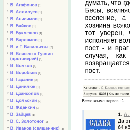
думать, что г
В. Агафонов
[1]
Бесы, вселяя
В. Аллилуев
[1]
вселение, а
В. Анисимов
[1]
хозяина всяко
В. Байков
[1]
тот уверен,
В. Буклешов
[1]
исполняет вол
В. Варламов
[1]
В. и Г. Васильевы
пост - и вра
[2]
В. Власенко-Гуслин
случая, как
(протоиерей)
[1]
возвращается
В. Волков
[6]
пост.
В. Воробьев
[1]
В. Гаранин
[3]
В. Данилюк
[1]
Категория
:
С. Киселев (свяще
В. Дзансолов
Загрузок
:
5395
|
Комментарии
[9]
В. Дольский
Всего комментариев
:
1
[2]
В. Жданкин
[3]
1
.
Α.
В. Зайцев
[1]
Да э
В. С. Золотоног
[1]
64 к
В. Иванов (священник)
[4]