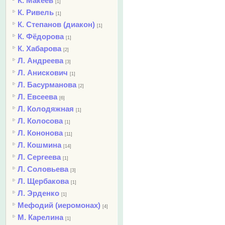
К. Макеев
[1]
К. Ривель
[1]
К. Степанов (диакон)
[1]
К. Фёдорова
[1]
К. Хабарова
[2]
Л. Андреева
[3]
Л. Анискович
[1]
Л. Басурманова
[2]
Л. Евсеева
[6]
Л. Колодяжная
[1]
Л. Колосова
[1]
Л. Кононова
[11]
Л. Кошмина
[14]
Л. Сергеева
[1]
Л. Соловьева
[3]
Л. Щербакова
[1]
Л. Эрденко
[1]
Мефодий (иеромонах)
[4]
М. Карелина
[1]