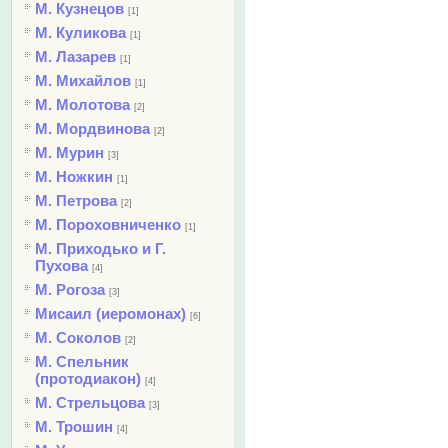
М. Кузнецов
[1]
М. Куликова
[1]
М. Лазарев
[1]
М. Михайлов
[1]
М. Молотова
[2]
М. Мордвинова
[2]
М. Мурин
[3]
М. Ножкин
[1]
М. Петрова
[2]
М. Пороховниченко
[1]
М. Приходько и Г.
Пухова
[4]
М. Рогоза
[3]
Мисаил (иеромонах)
[6]
М. Соколов
[2]
М. Спельник
(протодиакон)
[4]
М. Стрельцова
[3]
М. Трошин
[4]