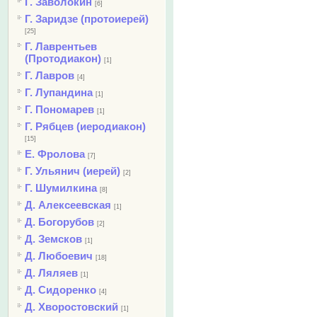
Г. Заволокин
[6]
Г. Заридзе (протоиерей)
[25]
Г. Лаврентьев
(Протодиакон)
[1]
Г. Лавров
[4]
Г. Лупандина
[1]
Г. Пономарев
[1]
Г. Рябцев (иеродиакон)
[15]
Е. Фролова
[7]
Г. Ульянич (иерей)
[2]
Г. Шумилкина
[8]
Д. Алексеевская
[1]
Д. Богорубов
[2]
Д. Земсков
[1]
Д. Любоевич
[18]
Д. Ляляев
[1]
Д. Сидоренко
[4]
Д. Хворостовский
[1]