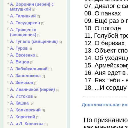
А. Воронин (иерей) с
07. Диалог с 
матушкой
[3]
08. О панках
А. Галицкий
[6]
09. Ещё раз о 
А. Государкин
[1]
10. О погоде
А. Грищенко
11. Голубой т
(священник)
[1]
А. Гупало (священник)
12. О берёзах
[2]
А. Гуров
13. Объект сп
[6]
А. Евсеенко
14. Об уходящ
[1]
А. Емцов
[3]
15. Армейском
А. Забайкальский
[1]
16. Аня едет в
А. Заволокина
[1]
17. Без тебя -
А. Земсков
[1]
18. ...И сердц
А. Иванников (иерей)
[3]
А. Истоков
[1]
А. Кашка
[14]
Дополнительная и
А. Колковский
[4]
А. Короткий
[1]
По признанию 
А. и Л. Коняевы
[1]
как минимум з