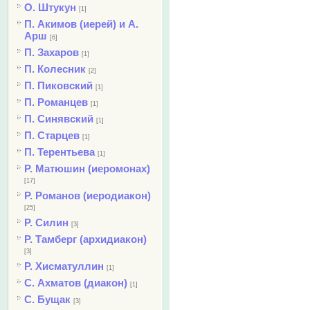
О. Штукун
[1]
П. Акимов (иерей) и А.
Арш
[6]
П. Захаров
[1]
П. Колесник
[2]
П. Пиковский
[1]
П. Романцев
[1]
П. Синявский
[1]
П. Старцев
[1]
П. Терентьева
[1]
Р. Матюшин (иеромонах)
[17]
Р. Романов (иеродиакон)
[25]
Р. Силин
[3]
Р. Тамберг (архидиакон)
[3]
Р. Хисматуллин
[1]
С. Ахматов (диакон)
[1]
С. Бущак
[3]