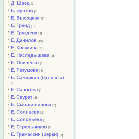
Д. Швед
[1]
Е. Бунтов
[2]
Е. Высоцкая
[1]
Е. Гранд
[1]
Е. Груздева
[3]
Е. Данилов
[10]
Е. Кошмина
[3]
Е. Наследышева
[3]
Е. Осипенко
[1]
Е. Разумова
[4]
Е. Самаркин (батюшка)
[2]
Е. Сапогова
[1]
Е. Скурат
[2]
Е. Смольянинова
[2]
Е. Солнцева
[2]
Е. Соловьева
[1]
Е. Стрельников
[6]
Е. Тремаскин (иерей)
[3]