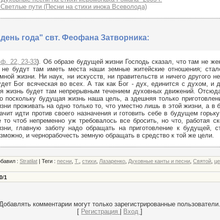
 Светлые пути (Песни на стихи инока Всеволода)
день года" свт. Феофана Затворника:
ф. 22, 23-33
). Об образе будущей жизни Господь сказал, что там не жен
. не будут там иметь места наши земные житейские отношения; стал
мной жизни. Ни наук, ни искусств, ни правительств и ничего другого н
дет Бог всяческая во всех. А так как Бог - дух, единится с духом, и 
я жизнь будет там непрерывным течением духовных движений. Отсюда
о поскольку будущая жизнь наша цель, а здешняя только приготовлени
зни проживать на одно только то, что уместно лишь в этой жизни, а в
ачит идти против своего назначения и готовить себе в будущем горьку
 то чтоб непременно уж требовалось все бросить, но что, работая с
зни, главную заботу надо обращать на приготовление к будущей, ст
зможно, и чернорабочесть земную обращать в средство к той же цели.
обавил
:
Stratilat
|
Теги
:
песни
,
Т.
,
стихи
,
Лазаренко
,
Духовные канты и песни
,
Святой
,
це
0
/
1
Добавлять комментарии могут только зарегистрированные пользователи
[
Регистрация
|
Вход
]