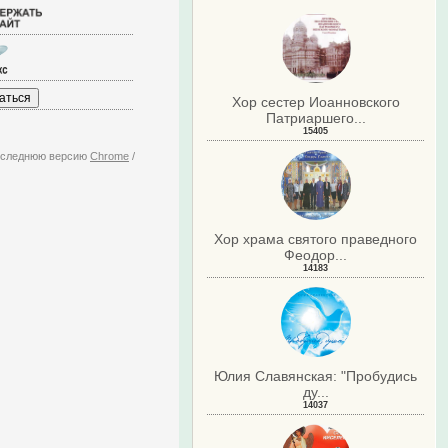
Хор сестер Иоанновского
Патриаршего...
15405
последнюю версию
Chrome
/
Хор храма святого праведного
Феодор...
14183
Юлия Славянская: "Пробудись
ду...
14037