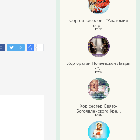
Сергей Киселев - "Анатомия
сер...
12511
Хор братии Почаевской Лавры
- "...
12414
Хор сестер Свято-
Богоявленского Кре...
12387