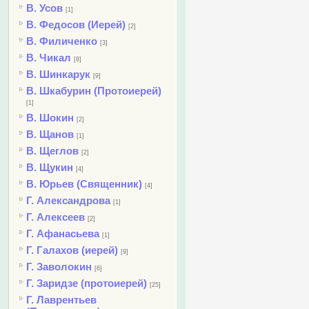
В. Усов
[1]
В. Федосов (Иерей)
[2]
В. Филиченко
[3]
В. Чикал
[8]
В. Шинкарук
[9]
В. Шкабурин (Протоиерей)
[1]
В. Шокин
[2]
В. Щанов
[1]
В. Щеглов
[2]
В. Щукин
[4]
В. Юрьев (Священник)
[4]
Г. Александрова
[1]
Г. Алексеев
[2]
Г. Афанасьева
[1]
Г. Галахов (иерей)
[9]
Г. Заволокин
[6]
Г. Заридзе (протоиерей)
[25]
Г. Лаврентьев