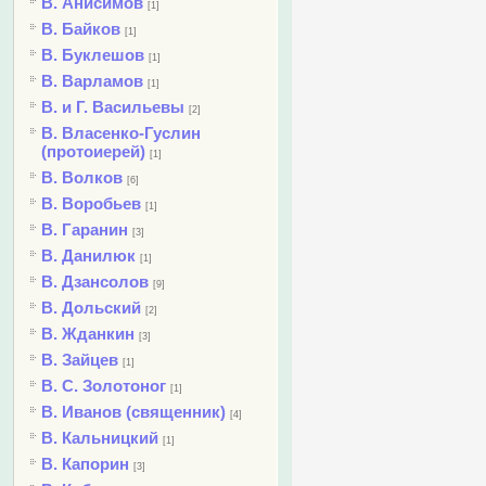
В. Анисимов
[1]
В. Байков
[1]
В. Буклешов
[1]
В. Варламов
[1]
В. и Г. Васильевы
[2]
В. Власенко-Гуслин
(протоиерей)
[1]
В. Волков
[6]
В. Воробьев
[1]
В. Гаранин
[3]
В. Данилюк
[1]
В. Дзансолов
[9]
В. Дольский
[2]
В. Жданкин
[3]
В. Зайцев
[1]
В. С. Золотоног
[1]
В. Иванов (священник)
[4]
В. Кальницкий
[1]
В. Капорин
[3]