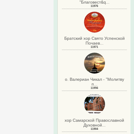
"Благовест&q...
11976
Братский хор Свято Успенской
Почаев...
11971
о. Валериан Чикал - "Молитву
п...
11956
хор Самарской Православной
Духовной...
11904