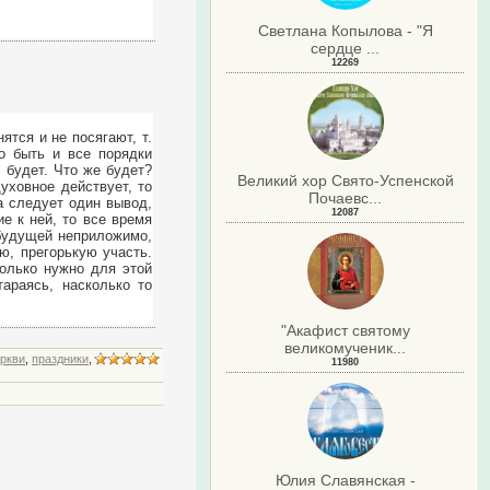
Светлана Копылова - "Я
сердце ...
12269
ятся и не посягают, т.
о быть и все порядки
е будет. Что же будет?
Великий хор Свято-Успенской
духовное действует, то
Почаевс...
 следует один вывод,
12087
е к ней, то все время
 будущей неприложимо,
ю, прегорькую участь.
колько нужно для этой
араясь, насколько то
"Акафист святому
великомученик...
ркви
,
праздники
,
11980
.
Юлия Славянская -