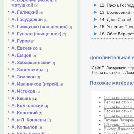
матушкой
12. Пасха Госпо
[3]
А. Галицкий
13. Вознесение 
[6]
А. Государкин
14. День Святой
[1]
А. Грищенко (священник)
15. Успение Пре
[1]
А. Гупало (священник)
16. Обет Вернос
[2]
А. Гуров
[6]
А. Евсеенко
[1]
А. Емцов
[3]
Дополнительная 
А. Забайкальский
[1]
Сайт Т. Лазаренко:
http
А. Заволокина
[1]
Песни на стихи Т. Лаз
А. Земсков
[1]
Похожие материа
А. Иванников (иерей)
[3]
А. Истоков
[1]
Песни на стихи 
А. Кашка
[14]
Песни на стихи 
А. Колковский
Песни на стихи 
[4]
Песни на стихи 
А. Короткий
[1]
Песни на стихи 
А. и Л. Коняевы
Татиана Лазарен
[1]
Сборник - "Песн
А. Копылов
[2]
Виктор Дзансоло
Ирина Скорик – 