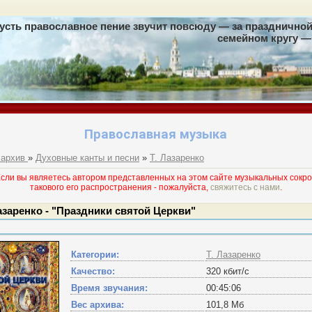
усть православное пение звучит повсюду — за праздничной 
семейном кругу — 
Православная музыка
 архив
»
Духовные канты и песни
»
Т. Лазаренко
и вы являетесь автором представленных на этом сайте музыкальных сокро
такового его раcпространения - пожалуйста,
свяжитесь с нами
.
Лазаренко - "Праздники святой Церкви"
Категории:
Т. Лазаренко
Качество:
320 кбит/с
Время звучания:
00:45:06
Вес архива:
101,8 Мб