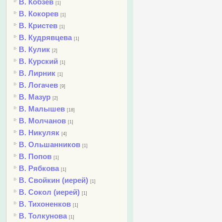
В. Кобзев
[1]
В. Кокорев
[1]
В. Кристев
[1]
В. Кудрявцева
[1]
В. Кулик
[2]
В. Курский
[1]
В. Лирник
[1]
В. Логачев
[9]
В. Мазур
[2]
В. Малышев
[18]
В. Молчанов
[1]
В. Никуляк
[4]
В. Ольшанников
[1]
В. Попов
[1]
В. Рябкова
[1]
В. Свойкин (иерей)
[1]
В. Сокол (иерей)
[1]
В. Тихоненков
[1]
В. Толкунова
[1]