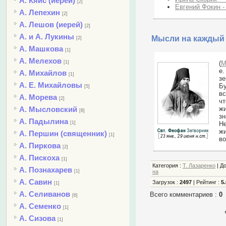
А. Кяйс (иерей)
[2]
Евгений Фокин -
А. Лепехин
[2]
А. Лешов (иерей)
[2]
А. и А. Лукины
Мысли на каждый 
[2]
А. Машкова
[1]
А. Мелехов
(
М
[1]
е
А. Михайлов
[1]
зе
А. Е. Михайловы
Бу
[5]
вс
А. Морева
[2]
чт
жи
А. Мысловский
[8]
зн
А. Падылина
Не
[1]
жи
А. Першин (священник)
[1]
во
А. Пиркова
[2]
А. Пискоха
[1]
Категория
:
Т. Лазаренко
|
Д
А. Познахарев
[1]
на
А. Савин
Загрузок
:
2497
|
Рейтинг
:
5.
[1]
А. Селиванов
Всего комментариев
:
0
[6]
А. Семенко
[1]
А. Сизова
[1]