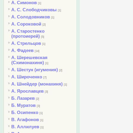
А. Симонов
[1]
А. С. Слободчиковы
[1]
А. Солодовников
[1]
А. Сороковой
[2]
А. Старостенко
(протоиерей)
[5]
А. Стрельцов
[1]
А. Фадеев
[14]
А. Шерешевская
(Схимонахиня)
[1]
А. Шестун (игумения)
[2]
А. Широченко
[7]
А. Шнейдер (монахиня)
[1]
А. Ярославцев
[3]
Б. Лазарев
[2]
Б. Муратов
[3]
Б. Осипенко
[1]
В. Агафонов
[1]
В. Аллилуев
[1]