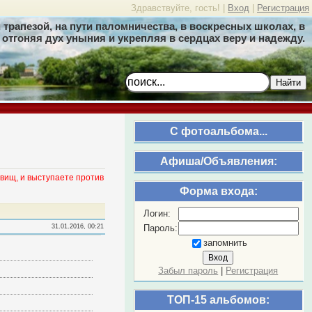
Здравствуйте, гость! |
Вход
|
Регистрация
трапезой, на пути паломничества, в воскресных школах, в
отгоняя дух уныния и укрепляя в сердцах веру и надежду.
Найти
C фотоальбома...
Афиша/Объявления:
вищ, и выступаете против
Форма входа:
Логин:
Пароль:
31.01.2016, 00:21
запомнить
Забыл пароль
|
Регистрация
ТОП-15 альбомов: