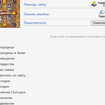
Помощь сайту:
Скачать альбом:
Пожаловаться:
/ Если песни не проигрываются установите 
огородицы
городицы в Храм
говещения
Рождества
ая сказка
релись по свету...
сподне
сподне
ажения Господня
кресение
здвижение