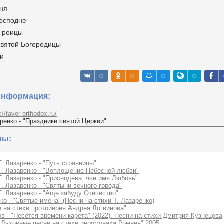
дня
Господне
 Троицы
святой Богородицы
ти
информация:
://favor-orthodox.ru/
аренко - "Праздники святой Церкви"
лы:
Т. Лазаренко - "Путь странницы"
Т. Лазаренко - "Воплощение Небесной любви"
Т. Лазаренко - "Приснодева, чье имя Любовь"
Т. Лазаренко - "Святыни вечного города"
Т. Лазаренко - "Аще забуду Отечество"
ко - "Святые имена" (Песни на стихи Т. Лазаренко)
и на стихи протоиерея Андрея Логвинова"
в - "Несётся времени карета" (2022). Песни на стихи Дмитрия Кузнецова
"Духовные песни на стихи иеромонаха Романа" 2005 г.