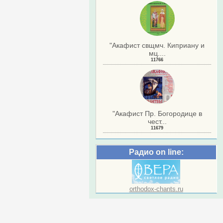
"Акафист свщмч. Киприану и
мц....
11766
"Акафист Пр. Богородице в
чест...
11679
Радио on line:
orthodox-chants.ru