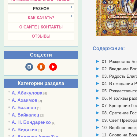
РАЗНОЕ
КАК КАЧАТЬ?
О САЙТЕ | КОНТАКТЫ
ОТЗЫВЫ
Содержание:
Соц.сети
01. Рождество Б
02. Введение Бо
03. Радость Бла
Категории раздела
04. В ожидании 
05. Рождественск
А. Абикулова
[8]
06. И волхвы разб
А. Ахаимов
[2]
07. Крещение Го
А. Базанов
[1]
08. Сретение Го
А. Байкалец
[2]
09. Свет Преобр
А. Н. Бондаренко
[1]
10. Вербное вос
А. Видякин
[1]
11. Слово на Во
А. Воронин (иерей) с