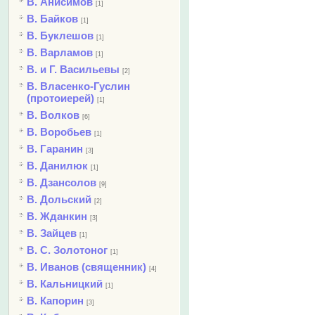
В. Анисимов
[1]
В. Байков
[1]
В. Буклешов
[1]
В. Варламов
[1]
В. и Г. Васильевы
[2]
В. Власенко-Гуслин
(протоиерей)
[1]
В. Волков
[6]
В. Воробьев
[1]
В. Гаранин
[3]
В. Данилюк
[1]
В. Дзансолов
[9]
В. Дольский
[2]
В. Жданкин
[3]
В. Зайцев
[1]
В. С. Золотоног
[1]
В. Иванов (священник)
[4]
В. Кальницкий
[1]
В. Капорин
[3]