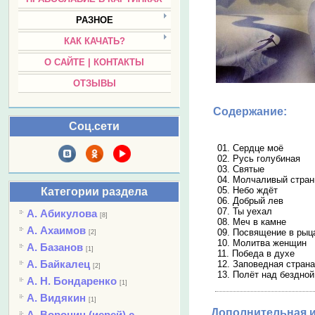
РАЗНОЕ
КАК КАЧАТЬ?
О САЙТЕ | КОНТАКТЫ
ОТЗЫВЫ
Содержание:
Соц.сети
01. Сердце моё
02. Русь голубиная
03. Святые
04. Молчаливый стран
05. Небо ждёт
Категории раздела
06. Добрый лев
07. Ты уехал
А. Абикулова
[8]
08. Меч в камне
А. Ахаимов
09. Посвящение в рыц
[2]
10. Молитва женщин
А. Базанов
[1]
11. Победа в духе
А. Байкалец
12. Заповедная страна
[2]
13. Полёт над бездной
А. Н. Бондаренко
[1]
А. Видякин
[1]
Дополнительная 
А. Воронин (иерей) с