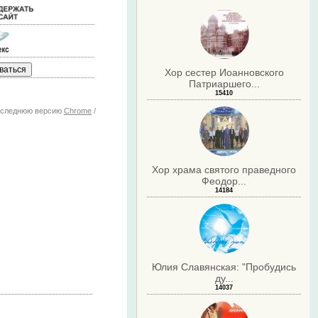
Хор сестер Иоанновского
Патриаршего...
15410
последнюю версию
Chrome
/
Хор храма святого праведного
Феодор...
14184
Юлия Славянская: "Пробудись
ду...
14037