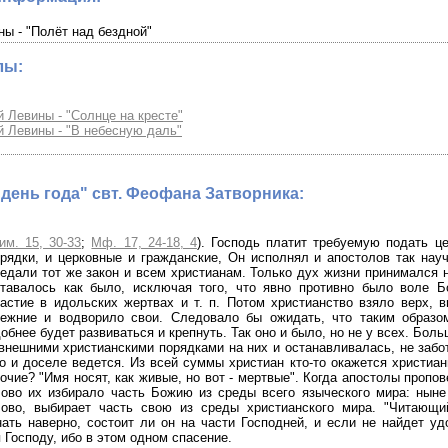
ны - "Полёт над бездной"
лы:
й Левины - "Солнце на кресте"
й Левины - "В небесную даль"
день года" свт. Феофана Затворника:
им. 15, 30-33
;
Мф. 17, 24-18, 4
). Господь платит требуемую подать ц
рядки, и церковные и гражданские, Он исполнял и апостолов так нау
едали тот же закон и всем христианам. Только дух жизни принимался 
тавалось как было, исключая того, что явно противно было воле Бо
астие в идольских жертвах и т. п. Потом христианство взяло верх, 
режние и водворило свои. Следовало бы ожидать, что таким образо
обнее будет развиваться и крепнуть. Так оно и было, но не у всех. Бол
внешними христианскими порядками на них и останавливалась, не забот
о и доселе ведется. Из всей суммы христиан кто-то окажется христиан
очие? "Имя носят, как живые, но вот - мертвые". Когда апостолы пропо
ово их избирало часть Божию из среды всего языческого мира: ныне
лово, выбирает часть свою из среды христианского мира. "Читающи
нать наверно, состоит ли он на части Господней, и если не найдет уд
 Господу, ибо в этом одном спасение.