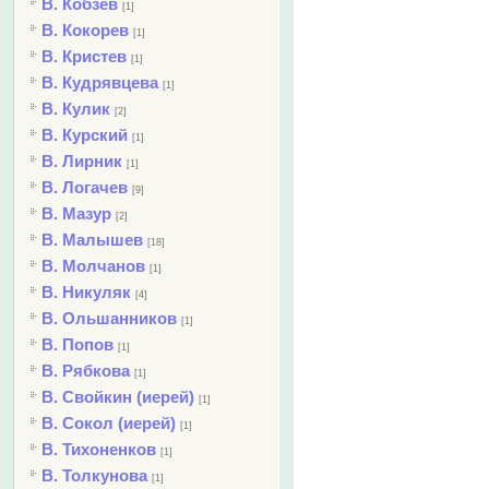
В. Кобзев
[1]
В. Кокорев
[1]
В. Кристев
[1]
В. Кудрявцева
[1]
В. Кулик
[2]
В. Курский
[1]
В. Лирник
[1]
В. Логачев
[9]
В. Мазур
[2]
В. Малышев
[18]
В. Молчанов
[1]
В. Никуляк
[4]
В. Ольшанников
[1]
В. Попов
[1]
В. Рябкова
[1]
В. Свойкин (иерей)
[1]
В. Сокол (иерей)
[1]
В. Тихоненков
[1]
В. Толкунова
[1]