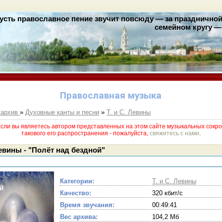
усть православное пение звучит повсюду — за праздничной 
семейном кругу — 
Православная музыка
 архив
»
Духовные канты и песни
»
Т. и С. Левины
и вы являетесь автором представленных на этом сайте музыкальных сокро
такового его раcпространения - пожалуйста,
свяжитесь с нами
.
евины - "Полёт над бездной"
Категории:
Т. и С. Левины
Качество:
320 кбит/с
Время звучания:
00:49:41
Вес архива:
104,2 Мб