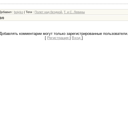
Добавил
:
boiyko
|
Теги
:
Полет над бездной
,
Т. и С. Левины
0
/
0
Добавлять комментарии могут только зарегистрированные пользователи
[
Регистрация
|
Вход
]