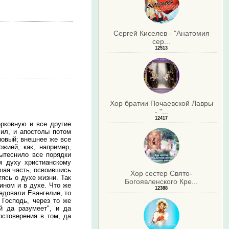
Сергей Киселев - "Анатомия
сер...
12513
Хор братии Почаевской Лавры
- "...
12417
ерковную и все другие
чил, и апостолы потом
новый; внешнее же все
жией, как, например,
вытеснило все порядки
м духу христианскому
ьшая часть, освоившись
Хор сестер Свято-
ясь о духе жизни. Так
Богоявленского Кре...
ином и в духе. Что же
12388
ведовали Евангелие, то
 Господь, через то же
й да разумеет", и да
остоверения в том, да