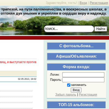
Здравствуйте, гость! |
Вход
|
Регистрация
трапезой, на пути паломничества, в воскресных школах, в
отгоняя дух уныния и укрепляя в сердцах веру и надежду.
Найти
C фотоальбома...
Афиша/Объявления:
вищ, и выступаете против
Форма входа:
Логин:
Пароль:
02.05.2013, 19:02
запомнить
Забыл пароль
|
Регистрация
ТОП-15 альбомов: