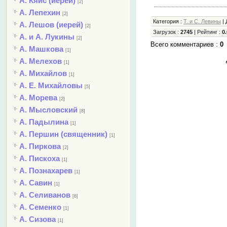
А. Кяйс (иерей)
[2]
А. Лепехин
[2]
Категория
:
Т. и С. Левины
|
А. Лешов (иерей)
[2]
Загрузок
:
2745
|
Рейтинг
:
0.
А. и А. Лукины
[2]
Всего комментариев
:
0
А. Машкова
[1]
А. Мелехов
[1]
А. Михайлов
[1]
А. Е. Михайловы
[5]
А. Морева
[2]
А. Мысловский
[8]
А. Падылина
[1]
А. Першин (священник)
[1]
А. Пиркова
[2]
А. Пискоха
[1]
А. Познахарев
[1]
А. Савин
[1]
А. Селиванов
[6]
А. Семенко
[1]
А. Сизова
[1]