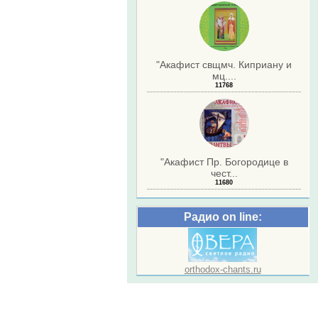
"Акафист свщмч. Киприану и
мц....
11768
"Акафист Пр. Богородице в
чест...
11680
Радио on line:
orthodox-chants.ru