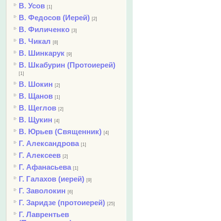
В. Усов
[1]
В. Федосов (Иерей)
[2]
В. Филиченко
[3]
В. Чикал
[8]
В. Шинкарук
[9]
В. Шкабурин (Протоиерей)
[1]
В. Шокин
[2]
В. Щанов
[1]
В. Щеглов
[2]
В. Щукин
[4]
В. Юрьев (Священник)
[4]
Г. Александрова
[1]
Г. Алексеев
[2]
Г. Афанасьева
[1]
Г. Галахов (иерей)
[9]
Г. Заволокин
[6]
Г. Заридзе (протоиерей)
[25]
Г. Лаврентьев