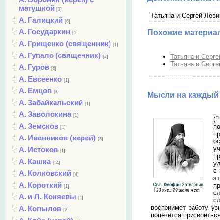
матушкой
[3]
Татьяна и Сергей Леви
А. Галицкий
[6]
А. Государкин
Похожие материа
[1]
А. Грищенко (священник)
[1]
А. Гупало (священник)
Татьяна и Серге
[2]
Татьяна и Серге
А. Гуров
[6]
А. Евсеенко
[1]
А. Емцов
[3]
Мысли на каждый 
А. Забайкальский
[1]
А. Заволокина
[1]
(
Р
А. Земсков
по
[1]
пр
А. Иванников (иерей)
[3]
ос
уч
А. Истоков
[1]
п
А. Кашка
уд
[14]
с 
А. Колковский
[4]
эт
А. Короткий
пр
[1]
сл
А. и Л. Коняевы
[1]
с
восприимет заботу уз
А. Копылов
[2]
попечется присвоиться