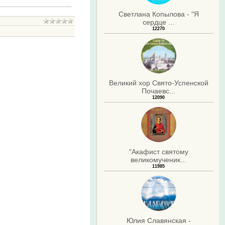
Светлана Копылова - "Я
сердце ...
12270
.
Великий хор Свято-Успенской
Почаевс...
12090
"Акафист святому
великомученик...
11985
Юлия Славянская -