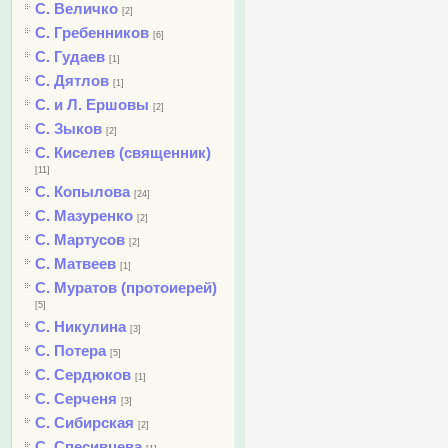
С. Величко
[2]
С. Гребенников
[6]
С. Гудаев
[1]
С. Дятлов
[1]
С. и Л. Ершовы
[2]
С. Зыков
[2]
С. Киселев (священник)
[11]
С. Копылова
[24]
С. Мазуренко
[2]
С. Мартусов
[2]
С. Матвеев
[1]
С. Муратов (протоиерей)
[5]
С. Никулина
[3]
С. Потера
[5]
С. Сердюков
[1]
С. Серченя
[3]
С. Сибирская
[2]
С. Спесивцева