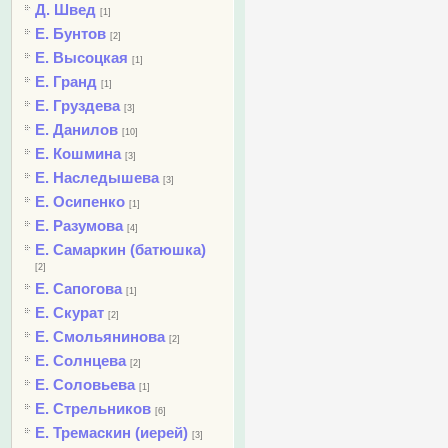
Д. Швед
[1]
Е. Бунтов
[2]
Е. Высоцкая
[1]
Е. Гранд
[1]
Е. Груздева
[3]
Е. Данилов
[10]
Е. Кошмина
[3]
Е. Наследышева
[3]
Е. Осипенко
[1]
Е. Разумова
[4]
Е. Самаркин (батюшка)
[2]
Е. Сапогова
[1]
Е. Скурат
[2]
Е. Смольянинова
[2]
Е. Солнцева
[2]
Е. Соловьева
[1]
Е. Стрельников
[6]
Е. Тремаскин (иерей)
[3]