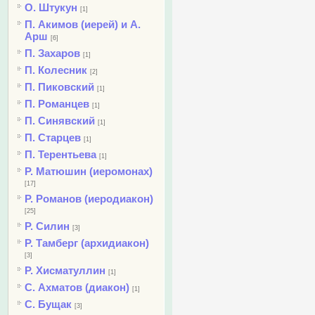
О. Штукун
[1]
П. Акимов (иерей) и А.
Арш
[6]
П. Захаров
[1]
П. Колесник
[2]
П. Пиковский
[1]
П. Романцев
[1]
П. Синявский
[1]
П. Старцев
[1]
П. Терентьева
[1]
Р. Матюшин (иеромонах)
[17]
Р. Романов (иеродиакон)
[25]
Р. Силин
[3]
Р. Тамберг (архидиакон)
[3]
Р. Хисматуллин
[1]
С. Ахматов (диакон)
[1]
С. Бущак
[3]