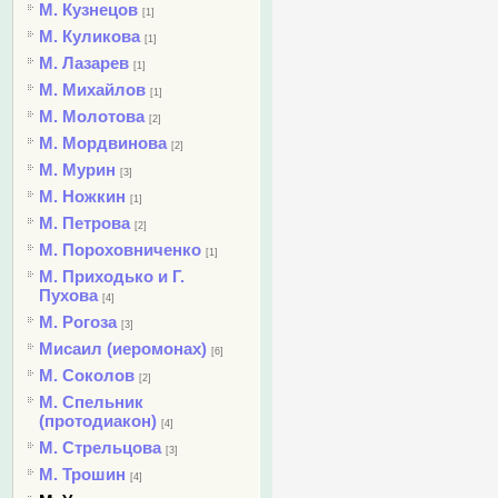
М. Кузнецов
[1]
М. Куликова
[1]
М. Лазарев
[1]
М. Михайлов
[1]
М. Молотова
[2]
М. Мордвинова
[2]
М. Мурин
[3]
М. Ножкин
[1]
М. Петрова
[2]
М. Пороховниченко
[1]
М. Приходько и Г.
Пухова
[4]
М. Рогоза
[3]
Мисаил (иеромонах)
[6]
М. Соколов
[2]
М. Спельник
(протодиакон)
[4]
М. Стрельцова
[3]
М. Трошин
[4]