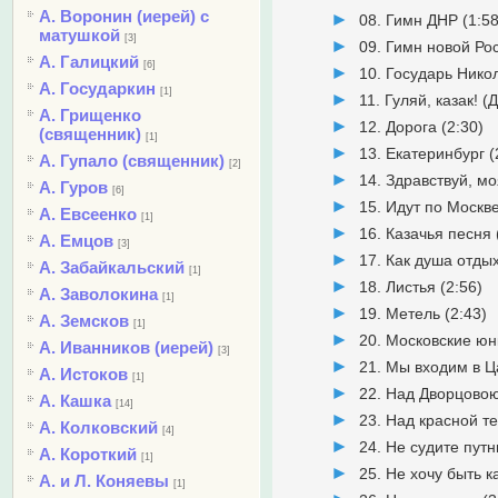
А. Воронин (иерей) с
08. Гимн ДНР (1:58
матушкой
[3]
09. Гимн новой Рос
А. Галицкий
[6]
10. Государь Нико
А. Государкин
[1]
11. Гуляй, казак! (
А. Грищенко
12. Дорога (2:30)
(священник)
[1]
13. Екатеринбург (
А. Гупало (священник)
[2]
14. Здравствуй, м
А. Гуров
[6]
15. Идут по Москв
А. Евсеенко
[1]
16. Казачья песня 
А. Емцов
[3]
17. Как душа отды
А. Забайкальский
[1]
18. Листья (2:56)
А. Заволокина
[1]
19. Метель (2:43)
А. Земсков
[1]
20. Московские юн
А. Иванников (иерей)
[3]
21. Мы входим в Ц
А. Истоков
[1]
22. Над Дворцово
А. Кашка
[14]
23. Над красной т
А. Колковский
[4]
24. Не судите путн
А. Короткий
[1]
25. Не хочу быть к
А. и Л. Коняевы
[1]