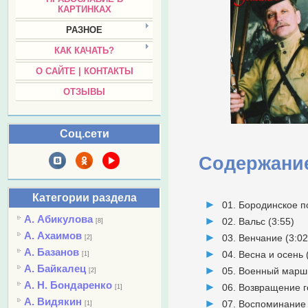
КАРТИНКАХ
РАЗНОЕ
КАК КАЧАТЬ?
О САЙТЕ | КОНТАКТЫ
ОТЗЫВЫ
Соц.сети
Содержани
Категории раздела
01. Бородинское п
А. Абикулова
02. Вальс (3:55)
[8]
А. Ахаимов
03. Венчание (3:02
[2]
А. Базанов
04. Весна и осень 
[1]
А. Байкалец
05. Военный марш 
[2]
А. Н. Бондаренко
06. Возвращение г
[1]
А. Видякин
07. Воспоминание 
[1]