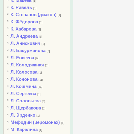
К. Макеев
[1]
К. Ривель
[1]
К. Степанов (диакон)
[1]
К. Фёдорова
[1]
К. Хабарова
[2]
Л. Андреева
[3]
Л. Анискович
[1]
Л. Басурманова
[2]
Л. Евсеева
[6]
Л. Колодяжная
[1]
Л. Колосова
[1]
Л. Кононова
[11]
Л. Кошмина
[14]
Л. Сергеева
[1]
Л. Соловьева
[3]
Л. Щербакова
[1]
Л. Эрденко
[1]
Мефодий (иеромонах)
[4]
М. Карелина
[1]