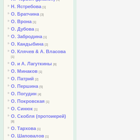
Н. Ястребова
[1]
О. Братчина
[3]
О. Врона
[1]
О. Дубова
[1]
О. Забродина
[1]
О. Кандыбина
[2]
О. Клячев & А. Власова
[1]
О. и А. Лагуткины
[6]
О. Минаков
[1]
О. Патрий
[2]
О. Першина
[5]
О. Погудин
[4]
О. Покровская
[1]
О. Синюк
[1]
О. Скобля (протоиерей)
[8]
О. Тархова
[1]
О. Шаповалов
[1]