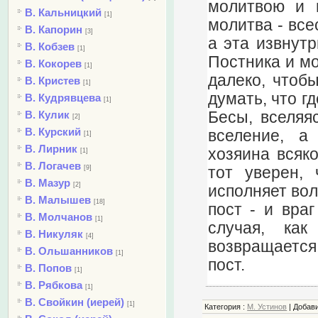
молитвою и п
В. Кальницкий
[1]
молитва - все
В. Капорин
[3]
а эта извнутр
В. Кобзев
[1]
Постника и мо
В. Кокорев
[1]
далеко, чтоб
В. Кристев
[1]
думать, что г
В. Кудрявцева
[1]
Бесы, вселяя
В. Кулик
[2]
В. Курский
вселение, а
[1]
В. Лирник
хозяина всяко
[1]
В. Логачев
тот уверен,
[9]
В. Мазур
[2]
исполняет вол
В. Малышев
[18]
пост - и вра
В. Молчанов
[1]
случая, как
В. Никуляк
[4]
возвращается
В. Ольшанников
[1]
пост.
В. Попов
[1]
В. Рябкова
[1]
В. Свойкин (иерей)
[1]
Категория
:
М. Устинов
|
Добав