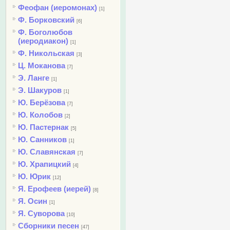
Феофан (иеромонах)
[1]
Ф. Борковский
[6]
Ф. Боголюбов
(иеродиакон)
[1]
Ф. Никольская
[3]
Ц. Моканова
[7]
Э. Ланге
[1]
Э. Шакуров
[1]
Ю. Берёзова
[7]
Ю. Колобов
[2]
Ю. Пастернак
[5]
Ю. Санников
[1]
Ю. Славянская
[7]
Ю. Храпицкий
[4]
Ю. Юрик
[12]
Я. Ерофеев (иерей)
[8]
Я. Осин
[1]
Я. Суворова
[10]
Сборники песен
[47]