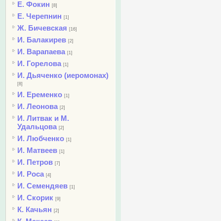
Е. Фокин
[8]
Е. Черепнин
[1]
Ж. Бичевская
[16]
И. Балакирев
[2]
И. Варапаева
[1]
И. Горелова
[1]
И. Дьяченко (иеромонах)
[8]
И. Еременко
[1]
И. Леонова
[2]
И. Литвак и М.
Удальцова
[2]
И. Любченко
[1]
И. Матвеев
[1]
И. Петров
[7]
И. Роса
[4]
И. Семендяев
[1]
И. Скорик
[9]
К. Качьян
[2]