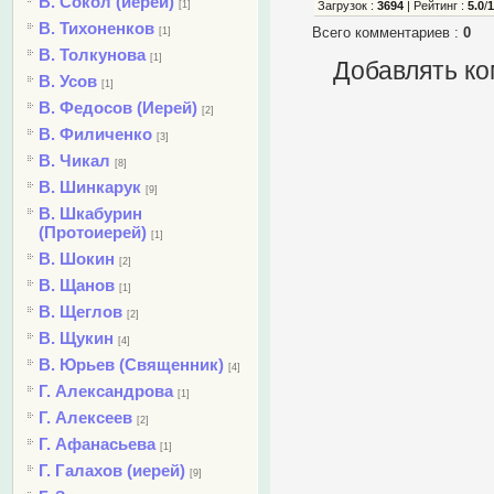
В. Сокол (иерей)
[1]
Загрузок
:
3694
|
Рейтинг
:
5.0
/
В. Тихоненков
Всего комментариев
:
0
[1]
В. Толкунова
[1]
Добавлять ко
В. Усов
[1]
В. Федосов (Иерей)
[2]
В. Филиченко
[3]
В. Чикал
[8]
В. Шинкарук
[9]
В. Шкабурин
(Протоиерей)
[1]
В. Шокин
[2]
В. Щанов
[1]
В. Щеглов
[2]
В. Щукин
[4]
В. Юрьев (Священник)
[4]
Г. Александрова
[1]
Г. Алексеев
[2]
Г. Афанасьева
[1]
Г. Галахов (иерей)
[9]