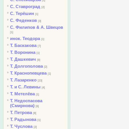
[1]
С. Ставроград
[2]
С. Терёшин
[1]
С. Феденков
[3]
С. Филипов & А. Швецов
[1]
инок. Теодора
[1]
Т. Баскакова
[7]
Т. Воронина
[1]
Т. Дашкевич
[6]
Т. Долгополова
[2]
Т. Краснопевцева
[1]
Т. Лазаренко
[23]
Т. и С. Левины
[4]
Т. Метелёва
[1]
Т. Недоспасова
(Смирнова)
[6]
Т. Петрова
[8]
Т. Радынова
[1]
Т. Чуслова
[2]