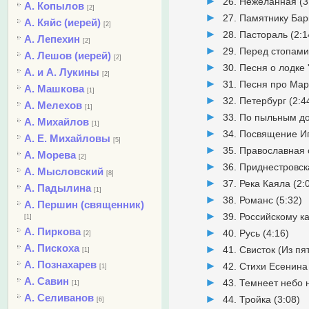
26. Нежеланная (3
А. Копылов
[2]
27. Памятнику Бар
А. Кяйс (иерей)
[2]
28. Пастораль (2:1
А. Лепехин
[2]
29. Перед стопами
А. Лешов (иерей)
[2]
30. Песня о лодке '
А. и А. Лукины
[2]
31. Песня про Мар
А. Машкова
[1]
32. Петербург (2:4
А. Мелехов
[1]
33. По пыльным до
А. Михайлов
[1]
34. Посвящение Иг
А. Е. Михайловы
[5]
35. Православная 
А. Морева
[2]
36. Приднестровск
А. Мысловский
[8]
37. Река Каяла (2:
А. Падылина
[1]
38. Романс (5:32)
А. Першин (священник)
39. Российскому ка
[1]
А. Пиркова
40. Русь (4:16)
[2]
А. Пискоха
41. Свисток (Из пят
[1]
А. Познахарев
42. Стихи Есенина
[1]
А. Савин
43. Темнеет небо 
[1]
А. Селиванов
44. Тройка (3:08)
[6]