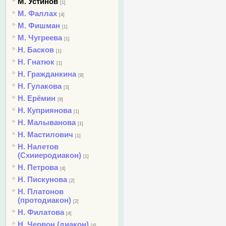
М. Устинов
[1]
М. Фаллах
[4]
М. Фишман
[1]
М. Чугреева
[1]
Н. Басков
[1]
Н. Гнатюк
[1]
Н. Гражданкина
[9]
Н. Гулакова
[3]
Н. Ерёмин
[9]
Н. Куприянова
[1]
Н. Малыванова
[1]
Н. Мастилович
[1]
Н. Налетов
(Схииеродиакон)
[1]
Н. Петрова
[4]
Н. Пискунова
[2]
Н. Платонов
(протодиакон)
[2]
Н. Филатова
[4]
Н. Червон (диакон)
[4]