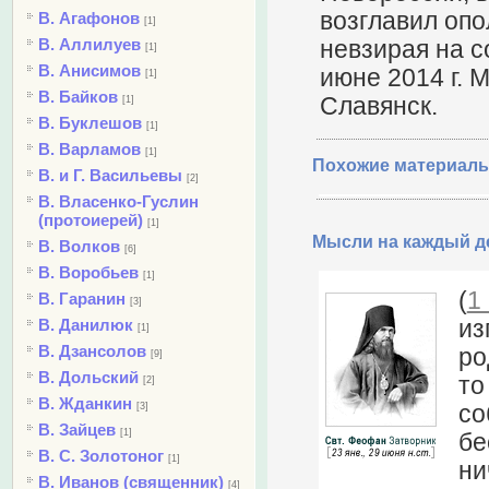
возглавил опо
В. Агафонов
[1]
В. Аллилуев
невзирая на с
[1]
В. Анисимов
июне 2014 г. 
[1]
В. Байков
Славянск.
[1]
В. Буклешов
[1]
В. Варламов
[1]
Похожие материалы
В. и Г. Васильевы
[2]
В. Власенко-Гуслин
(протоиерей)
[1]
Мысли на каждый де
В. Волков
[6]
В. Воробьев
[1]
(
1
В. Гаранин
[3]
из
В. Данилюк
[1]
В. Дзансолов
ро
[9]
В. Дольский
то
[2]
В. Жданкин
со
[3]
В. Зайцев
[1]
бе
В. С. Золотоног
[1]
ни
В. Иванов (священник)
[4]