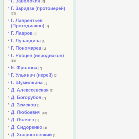
Г. Заволокин
[6]
Г. Заридзе (протоиерей)
[25]
Г. Лаврентьев
(Протодиакон)
[1]
Г. Лавров
[4]
Г. Лупандина
[1]
Г. Пономарев
[1]
Г. Рябцев (иеродиакон)
[15]
Е. Фролова
[7]
Г. Ульянич (иерей)
[2]
Г. Шумилкина
[8]
Д. Алексеевская
[1]
Д. Богорубов
[2]
Д. Земсков
[1]
Д. Любоевич
[18]
Д. Ляляев
[1]
Д. Сидоренко
[4]
Д. Хворостовский
[1]