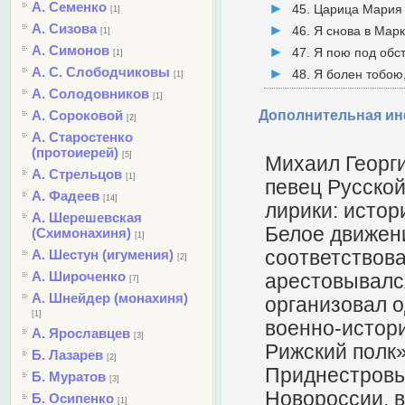
А. Семенко
45. Царица Мария 
[1]
А. Сизова
46. Я снова в Мар
[1]
А. Симонов
47. Я пою под обс
[1]
А. С. Слободчиковы
48. Я болен тобою
[1]
А. Солодовников
[1]
А. Сороковой
Дополнительная и
[2]
А. Старостенко
(протоиерей)
[5]
Михаил Георги
А. Стрельцов
[1]
певец Русско
А. Фадеев
[14]
лирики: истор
А. Шерешевская
Белое движени
(Схимонахиня)
[1]
соответствова
А. Шестун (игумения)
[2]
А. Широченко
арестовывался
[7]
А. Шнейдер (монахиня)
организовал 
[1]
военно-истори
А. Ярославцев
[3]
Рижский полк»
Б. Лазарев
[2]
Приднестровь
Б. Муратов
[3]
Новороссии, в
Б. Осипенко
[1]