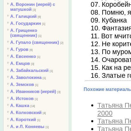
07. Коробей
А. Воронин (иерей) с
матушкой
[3]
08. Помню, 
А. Галицкий
[6]
09. Кубанка
А. Государкин
[1]
10. Фантазия
А. Грищенко
11. Вот мчит
(священник)
[1]
А. Гупало (священник)
12. Не корит
[2]
А. Гуров
13. По муро
[6]
А. Евсеенко
[1]
14. Очарова
А. Емцов
[3]
15. Как на р
А. Забайкальский
[1]
16. Златые 
А. Заволокина
[1]
А. Земсков
[1]
Похожие материалы
А. Иванников (иерей)
[3]
А. Истоков
[1]
Татьяна Пе
А. Кашка
[14]
2000
А. Колковский
[4]
А. Короткий
Татьяна Пе
[1]
А. и Л. Коняевы
Татьяна Пе
[1]