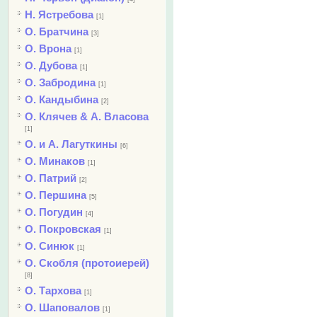
Н. Ястребова
[1]
О. Братчина
[3]
О. Врона
[1]
О. Дубова
[1]
О. Забродина
[1]
О. Кандыбина
[2]
О. Клячев & А. Власова
[1]
О. и А. Лагуткины
[6]
О. Минаков
[1]
О. Патрий
[2]
О. Першина
[5]
О. Погудин
[4]
О. Покровская
[1]
О. Синюк
[1]
О. Скобля (протоиерей)
[8]
О. Тархова
[1]
О. Шаповалов
[1]