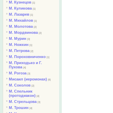
М. Кузнецов
[1]
М. Куликова
[1]
М. Лазарев
[1]
М. Михайлов
[1]
М. Молотова
[2]
М. Мордвинова
[2]
М. Мурин
[3]
М. Ножкин
[1]
М. Петрова
[2]
М. Пороховниченко
[1]
М. Приходько и Г.
Пухова
[4]
М. Рогоза
[3]
Мисаил (иеромонах)
[6]
М. Соколов
[2]
М. Спельник
(протодиакон)
[4]
М. Стрельцова
[3]
М. Трошин
[4]