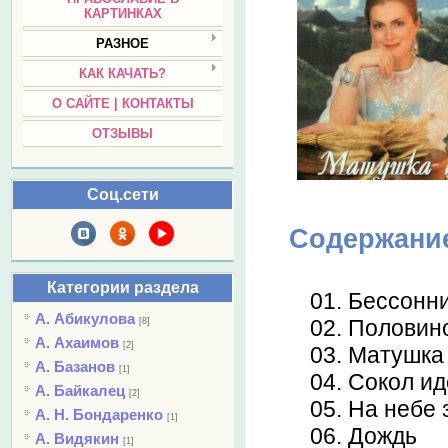
КАРТИНКАХ
РАЗНОЕ
КАК КАЧАТЬ?
О САЙТЕ | КОНТАКТЫ
ОТЗЫВЫ
Соц.сети
Содержани
Категории раздела
01. Бессонн
А. Абикулова
02. Половин
[8]
А. Ахаимов
[2]
03. Матушка 
А. Базанов
[1]
04. Сокол ид
А. Байкалец
[2]
05. На небе
А. Н. Бондаренко
[1]
06. Дождь
А. Видякин
[1]