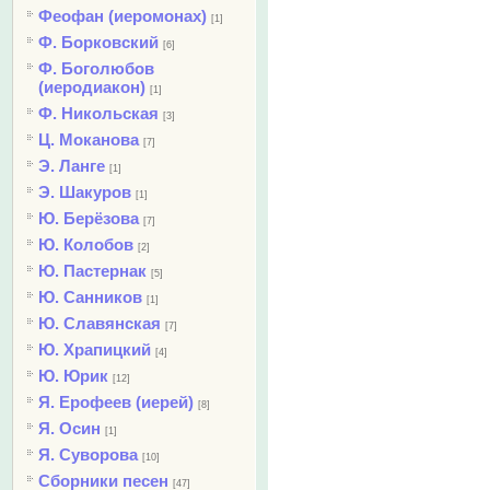
Феофан (иеромонах)
[1]
Ф. Борковский
[6]
Ф. Боголюбов
(иеродиакон)
[1]
Ф. Никольская
[3]
Ц. Моканова
[7]
Э. Ланге
[1]
Э. Шакуров
[1]
Ю. Берёзова
[7]
Ю. Колобов
[2]
Ю. Пастернак
[5]
Ю. Санников
[1]
Ю. Славянская
[7]
Ю. Храпицкий
[4]
Ю. Юрик
[12]
Я. Ерофеев (иерей)
[8]
Я. Осин
[1]
Я. Суворова
[10]
Сборники песен
[47]