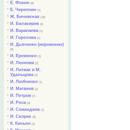
Е. Фокин
[8]
Е. Черепнин
[1]
Ж. Бичевская
[16]
И. Балакирев
[2]
И. Варапаева
[1]
И. Горелова
[1]
И. Дьяченко (иеромонах)
[8]
И. Еременко
[1]
И. Леонова
[2]
И. Литвак и М.
Удальцова
[2]
И. Любченко
[1]
И. Матвеев
[1]
И. Петров
[7]
И. Роса
[4]
И. Семендяев
[1]
И. Скорик
[9]
К. Качьян
[2]