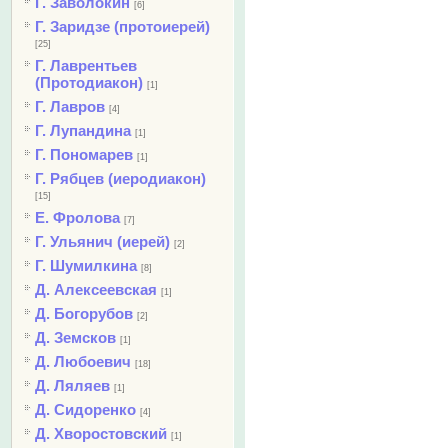
Г. Заволокин
[6]
Г. Заридзе (протоиерей)
[25]
Г. Лаврентьев
(Протодиакон)
[1]
Г. Лавров
[4]
Г. Лупандина
[1]
Г. Пономарев
[1]
Г. Рябцев (иеродиакон)
[15]
Е. Фролова
[7]
Г. Ульянич (иерей)
[2]
Г. Шумилкина
[8]
Д. Алексеевская
[1]
Д. Богорубов
[2]
Д. Земсков
[1]
Д. Любоевич
[18]
Д. Ляляев
[1]
Д. Сидоренко
[4]
Д. Хворостовский
[1]