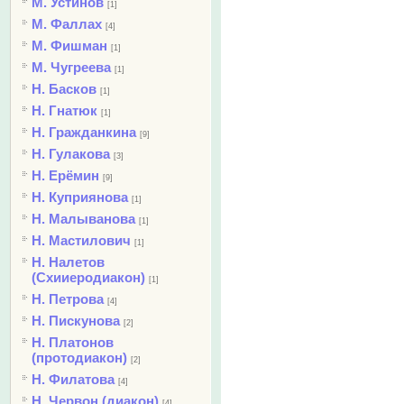
М. Устинов
[1]
М. Фаллах
[4]
М. Фишман
[1]
М. Чугреева
[1]
Н. Басков
[1]
Н. Гнатюк
[1]
Н. Гражданкина
[9]
Н. Гулакова
[3]
Н. Ерёмин
[9]
Н. Куприянова
[1]
Н. Малыванова
[1]
Н. Мастилович
[1]
Н. Налетов
(Схииеродиакон)
[1]
Н. Петрова
[4]
Н. Пискунова
[2]
Н. Платонов
(протодиакон)
[2]
Н. Филатова
[4]
Н. Червон (диакон)
[4]