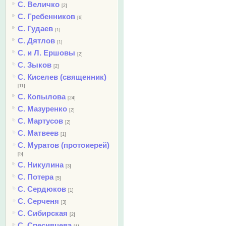
С. Величко
[2]
С. Гребенников
[6]
С. Гудаев
[1]
С. Дятлов
[1]
С. и Л. Ершовы
[2]
С. Зыков
[2]
С. Киселев (священник)
[11]
С. Копылова
[24]
С. Мазуренко
[2]
С. Мартусов
[2]
С. Матвеев
[1]
С. Муратов (протоиерей)
[5]
С. Никулина
[3]
С. Потера
[5]
С. Сердюков
[1]
С. Серченя
[3]
С. Сибирская
[2]
С. Спесивцева