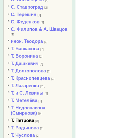
[1]
С. Ставроград
[2]
С. Терёшин
[1]
С. Феденков
[3]
С. Филипов & А. Швецов
[1]
инок. Теодора
[1]
Т. Баскакова
[7]
Т. Воронина
[1]
Т. Дашкевич
[6]
Т. Долгополова
[2]
Т. Краснопевцева
[1]
Т. Лазаренко
[23]
Т. и С. Левины
[4]
Т. Метелёва
[1]
Т. Недоспасова
(Смирнова)
[6]
Т. Петрова
[8]
Т. Радынова
[1]
Т. Чуслова
[2]