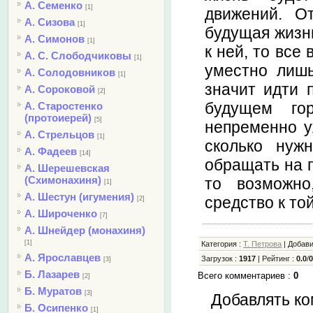
А. Семенко
[1]
движений. О
А. Сизова
[1]
будущая жизнь
А. Симонов
[1]
к ней, то все
А. С. Слободчиковы
[1]
уместно лишь
А. Солодовников
[1]
значит идти 
А. Сороковой
[2]
будущем го
А. Старостенко
(протоиерей)
[5]
непременно у
А. Стрельцов
[1]
сколько нуж
А. Фадеев
[14]
обращать на п
А. Шерешевская
(Схимонахиня)
то возможно
[1]
А. Шестун (игумения)
средство к той
[2]
А. Широченко
[7]
А. Шнейдер (монахиня)
[1]
Категория
:
Т. Петрова
|
Добав
А. Ярославцев
Загрузок
:
1917
|
Рейтинг
:
0.0
/
[3]
Б. Лазарев
Всего комментариев
:
0
[2]
Б. Муратов
[3]
Добавлять ко
Б. Осипенко
[1]