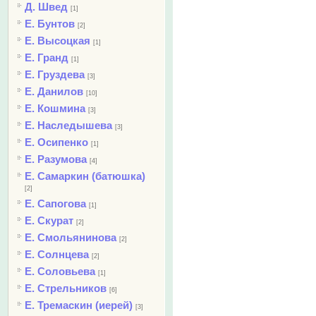
Д. Швед
[1]
Е. Бунтов
[2]
Е. Высоцкая
[1]
Е. Гранд
[1]
Е. Груздева
[3]
Е. Данилов
[10]
Е. Кошмина
[3]
Е. Наследышева
[3]
Е. Осипенко
[1]
Е. Разумова
[4]
Е. Самаркин (батюшка)
[2]
Е. Сапогова
[1]
Е. Скурат
[2]
Е. Смольянинова
[2]
Е. Солнцева
[2]
Е. Соловьева
[1]
Е. Стрельников
[6]
Е. Тремаскин (иерей)
[3]