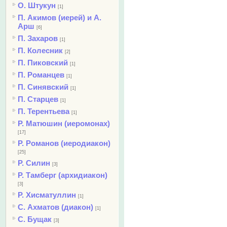
О. Штукун
[1]
П. Акимов (иерей) и А.
Арш
[6]
П. Захаров
[1]
П. Колесник
[2]
П. Пиковский
[1]
П. Романцев
[1]
П. Синявский
[1]
П. Старцев
[1]
П. Терентьева
[1]
Р. Матюшин (иеромонах)
[17]
Р. Романов (иеродиакон)
[25]
Р. Силин
[3]
Р. Тамберг (архидиакон)
[3]
Р. Хисматуллин
[1]
С. Ахматов (диакон)
[1]
С. Бущак
[3]