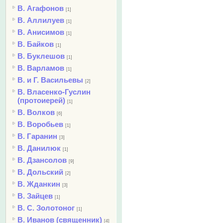
В. Агафонов
[1]
В. Аллилуев
[1]
В. Анисимов
[1]
В. Байков
[1]
В. Буклешов
[1]
В. Варламов
[1]
В. и Г. Васильевы
[2]
В. Власенко-Гуслин
(протоиерей)
[1]
В. Волков
[6]
В. Воробьев
[1]
В. Гаранин
[3]
В. Данилюк
[1]
В. Дзансолов
[9]
В. Дольский
[2]
В. Жданкин
[3]
В. Зайцев
[1]
В. С. Золотоног
[1]
В. Иванов (священник)
[4]