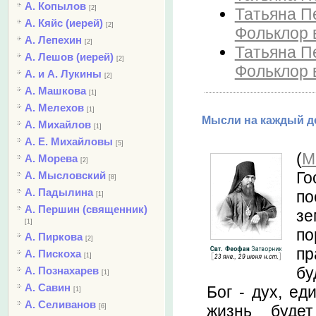
А. Копылов
[2]
Татьяна П
А. Кяйс (иерей)
[2]
Фольклор 
А. Лепехин
[2]
Татьяна П
А. Лешов (иерей)
[2]
Фольклор 
А. и А. Лукины
[2]
А. Машкова
[1]
А. Мелехов
[1]
Мысли на каждый де
А. Михайлов
[1]
А. Е. Михайловы
[5]
(
М
А. Морева
[2]
Го
А. Мысловский
[8]
А. Падылина
по
[1]
А. Першин (священник)
зе
[1]
по
А. Пиркова
[2]
пр
А. Пискоха
[1]
бу
А. Познахарев
[1]
А. Савин
Бог - дух, ед
[1]
А. Селиванов
жизнь буде
[6]