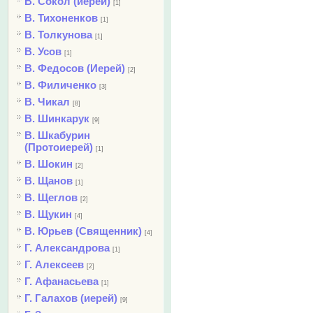
В. Сокол (иерей)
[1]
В. Тихоненков
[1]
В. Толкунова
[1]
В. Усов
[1]
В. Федосов (Иерей)
[2]
В. Филиченко
[3]
В. Чикал
[8]
В. Шинкарук
[9]
В. Шкабурин
(Протоиерей)
[1]
В. Шокин
[2]
В. Щанов
[1]
В. Щеглов
[2]
В. Щукин
[4]
В. Юрьев (Священник)
[4]
Г. Александрова
[1]
Г. Алексеев
[2]
Г. Афанасьева
[1]
Г. Галахов (иерей)
[9]