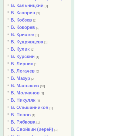
В. Кальницкий
[1]
В. Капорин
[3]
В. Кобзев
[1]
В. Кокорев
[1]
В. Кристев
[1]
В. Кудрявцева
[1]
В. Кулик
[2]
В. Курский
[1]
В. Лирник
[1]
В. Логачев
[9]
В. Мазур
[2]
В. Малышев
[18]
В. Молчанов
[1]
В. Никуляк
[4]
В. Ольшанников
[1]
В. Попов
[1]
В. Рябкова
[1]
В. Свойкин (иерей)
[1]