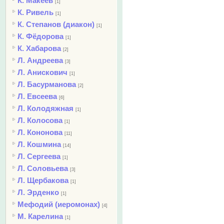
К. Макеев
[1]
К. Ривель
[1]
К. Степанов (диакон)
[1]
К. Фёдорова
[1]
К. Хабарова
[2]
Л. Андреева
[3]
Л. Анискович
[1]
Л. Басурманова
[2]
Л. Евсеева
[6]
Л. Колодяжная
[1]
Л. Колосова
[1]
Л. Кононова
[11]
Л. Кошмина
[14]
Л. Сергеева
[1]
Л. Соловьева
[3]
Л. Щербакова
[1]
Л. Эрденко
[1]
Мефодий (иеромонах)
[4]
М. Карелина
[1]